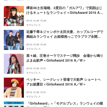
欅坂46土生瑞穂、2度目の「ガルアワ」で笑顔はじ
けるキュートなランウェイ＜GirlsAward 2016 A／
W＞
2016.10.08 15:28
モデルプレス
近藤千尋＆ジャンポケ太田夫妻、カップルコーデで
腕組みランウェイ お姫様抱っこでラブラブ全開＜
GirlsAward 2016 A／W＞
2016.10.08 15:05
モデルプレス
菜々緒、圧巻オーラでステージ闊歩 会場から鳴り
止まぬ歓声＜GirlsAward 2016 A／W＞
2016.10.08 15:01
モデルプレス
ベッキー、シークレット登場で大歓声 ショートヘ
アお披露目＜GirlsAward 2016 A／W＞
2016.10.08 15:01
モデルプレス
「GirlsAward」×「モデルプレス」ランウェイの模