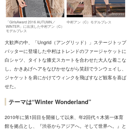
「GirlsAward 2016 AUTUMN／
中村アン（C）モデルプレス
WINTER」に出演した中村アン（C）
モデルプレス
大歓声の中、「Ungrid（アングリッド）」ステージトップ
バッターに登場した中村はトレンドのファージャケットに
白シャツ、タイトな膝丈スカートを合わせた大人な着こな
し。かきあげヘアをなびかせながら笑顔でランウェイし、
ジャケットを肩にかけてウィンクを飛ばすなど観客を喜ば
せた。
テーマは“Winter Wonderland”
2010年に第1回目を開催して以来、年2回代々木第一体育
館を拠点とし、『渋谷からアジアへ。そして世界へ。』と