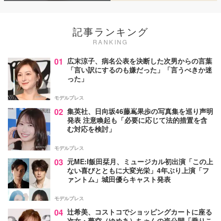
記事ランキング
RANKING
01
広末涼子、病名公表を決断した次男からの言葉
「言い訳にするのも嫌だった」「言うべきか迷
った」
モデルプレス
02
集英社、日向坂46藤嶌果歩の写真集を巡り声明
発表 注意喚起も「必要に応じて法的措置を含
む対応を検討」
モデルプレス
03
元ME:I飯田栞月、ミュージカル初出演「この上
ない喜びとともに大変光栄」4年ぶり上演「フ
ァントム」城田優らキャスト発表
モデルプレス
04
辻希美、コストコでショッピングカートに座る
次女・夢空（ゆめあ）ちゃんの姿公開「乗りこ