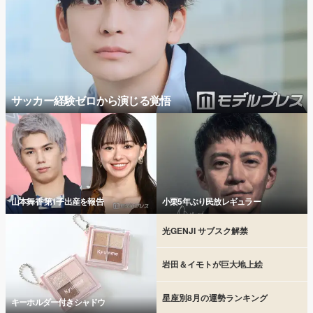
サッカー経験ゼロから演じる覚悟
山本舞香 第1子出産を報告
小栗5年ぶり民放レギュラー
光GENJI サブスク解禁
岩田＆イモトが巨大地上絵
星座別8月の運勢ランキング
キーホルダー付きシャドウ