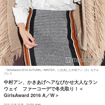
「GirlsAward 2016 AUTUMN／WINTER」に出演した中村アン（C）モデル
プレス
中村アン、かきあげヘアなびかせ大人なラン
ウェイ　ファーコーデで冬先取り！＜
GirlsAward 2016 A／W＞
2016.10.08 16:08
29,654
views