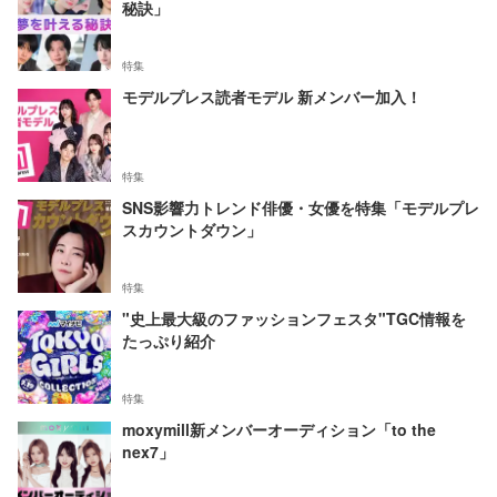
秘訣」
特集
モデルプレス読者モデル 新メンバー加入！
特集
SNS影響力トレンド俳優・女優を特集「モデルプレ
スカウントダウン」
特集
"史上最大級のファッションフェスタ"TGC情報を
たっぷり紹介
特集
moxymill新メンバーオーディション「to the
nex7」