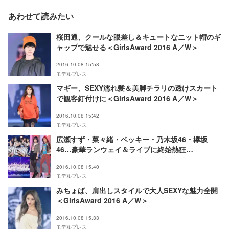
あわせて読みたい
桜田通、クールな眼差し＆キュートなニット帽のギ
ャップで魅せる＜GirlsAward 2016 A／W＞
2016.10.08 15:58
モデルプレス
マギー、SEXY濡れ髪＆美脚チラリの透けスカート
で観客釘付けに＜GirlsAward 2016 A／W＞
2016.10.08 15:42
モデルプレス
広瀬すず・菜々緒・ベッキー・乃木坂46・欅坂
46…豪華ランウェイ＆ライブに終始熱狂
「GirlsAward 2016 A／W」＜写真特集／まとめ＞
2016.10.08 15:40
モデルプレス
みちょぱ、肩出しスタイルで大人SEXYな魅力全開
＜GirlsAward 2016 A／W＞
2016.10.08 15:33
モデルプレス