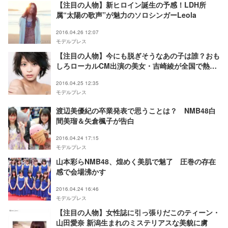
【注目の人物】新ヒロイン誕生の予感！LDH所
属“太陽の歌声”が魅力のソロシンガーLeola
2016.04.26 12:07
モデルプレス
【注目の人物】今にも脱ぎそうなあの子は誰？おも
しろローカルCM出演の美女・吉崎綾が全国で熱視
線
2016.04.25 12:35
モデルプレス
渡辺美優紀の卒業発表で思うことは？ NMB48白
間美瑠＆矢倉楓子が告白
2016.04.24 17:15
モデルプレス
山本彩らNMB48、煌めく美肌で魅了 圧巻の存在
感で会場沸かす
2016.04.24 16:46
モデルプレス
【注目の人物】女性誌に引っ張りだこのティーン・
山田愛奈 新潟生まれのミステリアスな美貌に虜