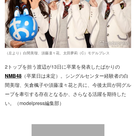
（左より）白間美瑠、須藤凜々花、太田夢莉（C）モデルプレス
2トップを担う渡辺が13日に卒業を発表したばかりの
NMB48
（卒業日は未定）。シングルセンター経験者の白
間美瑠、矢倉楓子や須藤凜々花と共に、今後太田が同グル
ープを牽引する存在となるか、さらなる活躍を期待した
い。（modelpress編集部）