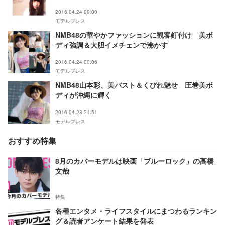
2016.04.24 09:00
モデルプレス
NMB48の華やかファッションに観客釘付け 美ボ
ディ強調＆大胆イメチェンで沸かす
2016.04.24 00:06
モデルプレス
NMB48山本彩、美バスト＆くびれ魅せ 圧巻美ボ
ディが沖縄に輝く
2016.04.23 21:51
モデルプレス
おすすめ特集
8月のカバーモデルは映画「ブルーロック」の高橋
文哉
特集
各種エンタメ・ライフスタイルにまつわるランキン
グ＆読者アンケート結果を発表