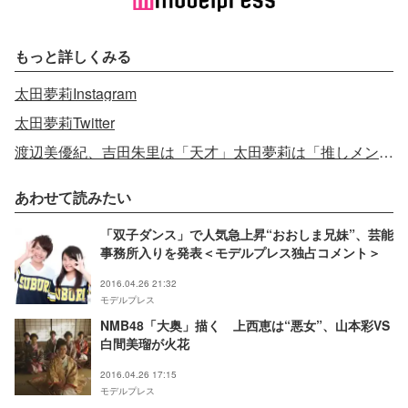
もっと詳しくみる
太田夢莉Instagram
太田夢莉Twitter
渡辺美優紀、吉田朱里は「天才」太田夢莉は「推しメン」…NMB48“女子力代表”3人を直撃！
あわせて読みたい
「双子ダンス」で人気急上昇“おおしま兄妹”、芸能
事務所入りを発表＜モデルプレス独占コメント＞
2016.04.26 21:32
モデルプレス
NMB48「大奥」描く 上西恵は“悪女”、山本彩VS
白間美瑠が火花
2016.04.26 17:15
モデルプレス