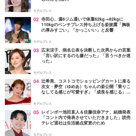
モデルプレス
02
寺田心、週6ジム通いで体重62kg→82kgに
110kgのベンチプレス持ち上げる姿披露「胸板
の厚みすごい」「かっこいい」と反響
モデルプレス
03
広末涼子、病名公表を決断した次男からの言葉
「言い訳にするのも嫌だった」「言うべきか迷
った」
モデルプレス
04
辻希美、コストコでショッピングカートに座る
次女・夢空（ゆめあ）ちゃんの姿公開「乗りこ
なしてる感じが可愛すぎ」「成長を感じる」の
声
モデルプレス
05
レインボー池田直人＆佐藤佳奈アナ、結婚発表
「コント内で発表させていただきました」読売
テレビ退社は生活拠点変更のため
モデルプレス