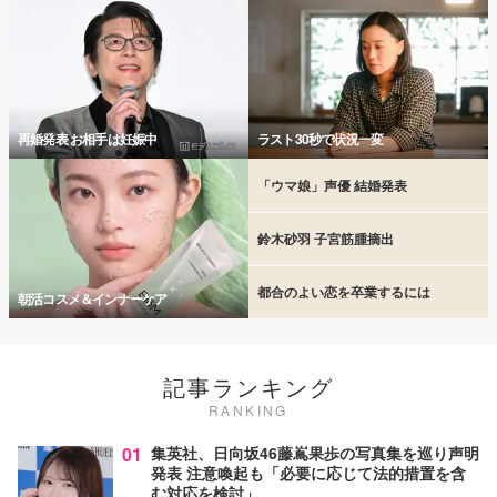
再婚発表 お相手は妊娠中
ラスト30秒で状況一変
「ウマ娘」声優 結婚発表
鈴木砂羽 子宮筋腫摘出
都合のよい恋を卒業するには
朝活コスメ＆インナーケア
記事ランキング
RANKING
01
集英社、日向坂46藤嶌果歩の写真集を巡り声明
発表 注意喚起も「必要に応じて法的措置を含
む対応を検討」