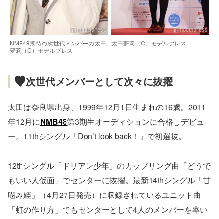
NMB48期待の次世代メンバーの太田
太田夢莉（C）モデルプレス
夢莉（C）モデルプレス
次世代メンバーとして次々に抜擢
太田は奈良県出身、1999年12月1日生まれの16歳。2011
年12月に
NMB48
第3期生オーディションに合格しデビュ
ー。11thシングル「Don’t look back！」で初選抜。
12thシングル「ドリアン少年」のカップリング曲「どうで
もいい人仮面」でセンターに抜擢。最新14thシングル「甘
噛み姫」（4月27日発売）に収録されているユニット曲
「虹の作り方」でもセンターとして4人のメンバーを率い