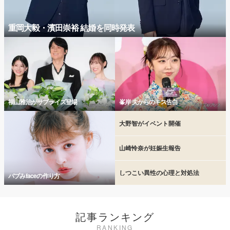
重岡大毅・濱田崇裕 結婚を同時発表
福山雅治がサプライズ登場
峯岸 夫からのキス告白
大野智がイベント開催
山崎怜奈が妊娠生報告
しつこい異性の心理と対処法
バブみfaceの作り方
記事ランキング
RANKING