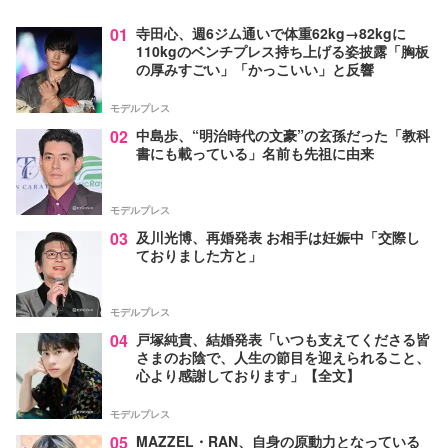
01
寺田心、週6ジム通いで体重62kg→82kgに
110kgのベンチプレス持ち上げる姿披露「胸板
の厚みすごい」「かっこいい」と反響
モデルプレス
02
中島歩、“明治時代の文豪”の玄孫だった「教科
書にも載っている」名前も先祖に由来
モデルプレス
03
及川光博、再婚発表 お相手は妊娠中「交際し
ておりました方と」
モデルプレス
04
戸塚純貴、結婚発表「いつも支えてくださる皆
さまのお陰で、人生の節目を迎えられること、
心より感謝しております」【全文】
モデルプレス
05
MAZZEL・RAN、自身の原動力となっている