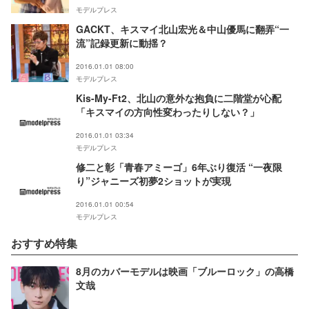
モデルプレス
GACKT、キスマイ北山宏光＆中山優馬に翻弄“一
流”記録更新に動揺？
2016.01.01 08:00
モデルプレス
Kis-My-Ft2、北山の意外な抱負に二階堂が心配
「キスマイの方向性変わったりしない？」
2016.01.01 03:34
モデルプレス
修二と彰「青春アミーゴ」6年ぶり復活 “一夜限
り”ジャニーズ初夢2ショットが実現
2016.01.01 00:54
モデルプレス
おすすめ特集
8月のカバーモデルは映画「ブルーロック」の高橋
文哉