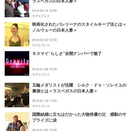
ラスベガスの日本人妻＞
2016.02.16 10:55
モデルプレス
映画化されたバレリーナのスタイルキープ法とは＜
ノルウェーの日本人妻＞
2016.02.02 10:53
モデルプレス
キスマイ“らしさ”全開ナンバーで魅了
2016.01.28 10:29
モデルプレス
五輪メダリストが活躍 シルク・ドゥ・ソレイユの
裏側とは＜ラスベガスの日本人妻＞
2016.01.19 11:34
モデルプレス
国際結婚に立ちはだかった大物俳優の父 感動のサ
プライズに涙
2016.01.05 10:00