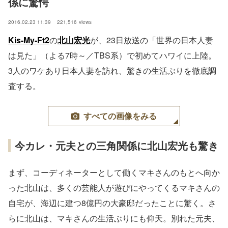
係に驚愕　
2016.02.23 11:39
221,516
views
Kis-My-Ft2
の
北山宏光
が、23日放送の「世界の日本人妻
は見た」（よる7時～／TBS系）で初めてハワイに上陸。
3人のワケあり日本人妻を訪れ、驚きの生活ぶりを徹底調
査する。
すべての画像をみる
今カレ・元夫との三角関係に北山宏光も驚き
まず、コーディネーターとして働くマキさんのもとへ向か
った北山は、多くの芸能人が遊びにやってくるマキさんの
自宅が、海辺に建つ8億円の大豪邸だったことに驚く。さ
らに北山は、マキさんの生活ぶりにも仰天。別れた元夫、