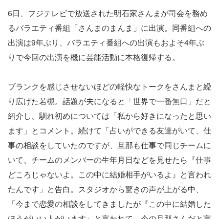
6日、フジテレビで放送された明石家さんまが司会を務め
るバラエティ番組「さんまのまんま」に出演。同番組への
出演は9年ぶり、バラエティ番組への出演もおよそ4年ぶ
りで今回の出演を機に芸能活動に本格復帰する。
ブランクを感じさせないほどの軽快なトークをさんまと繰
り広げた若槻。話題が夫になると「世界で一番無口」だと
紹介し、馴れ初めについては「私から好きになったと思い
ます」とコメント。続けて「占いができる友達がいて、仕
事の相談をしていたのですが、旦那も仕事で同じチームに
いて、チームのメンバーの生年月日などを見せたら『仕事
どころじゃないよ。この中に結婚相手がいるよ』と言われ
たんです」と告白。スタジオから驚きの声が上がる中、
「今まで恋愛の相談をしてきましたが『この中に結婚した
ほうがいい人がいます』と言われて、今の旦那さんだと言