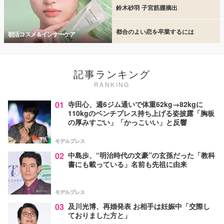
鈴木砂羽 子宮筋腫摘出
都合のよい恋を卒業するには
朝活コスメ＆インナーケア
記事ランキング
RANKING
01
寺田心、週6ジム通いで体重62kg→82kgに
110kgのベンチプレス持ち上げる姿披露「胸板
の厚みすごい」「かっこいい」と反響
モデルプレス
02
中島歩、“明治時代の文豪”の玄孫だった「教科
書にも載っている」名前も先祖に由来
モデルプレス
03
及川光博、再婚発表 お相手は妊娠中「交際し
ておりました方と」