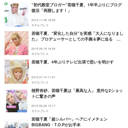
“初代殿堂ブロガー”若槻千夏、1年半ぶりにブログ
復活「再開します！」
2015.11.08 18:35
モデルプレス
若槻千夏、“変化した自分”を実感「大人になりまし
た」 プロデューサーとしての手腕＆夢に迫る モ
デルプレスインタビュー
2015.09.19 16:54
モデルプレス
若槻千夏、4年ぶりテレビ出演で思いを明かす
2015.07.14 11:01
モデルプレス
植野有砂、若槻千夏は「最高な人」 意外な2ショッ
トに驚きの声
2015.06.26 13:17
モデルプレス
若槻千夏「超シルバー」ヘアにイメチェン
BIGBANG・T.O.Pがお手本