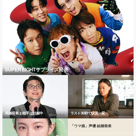
SUPER EIGHTサプライズ発表
再婚発表 お相手は妊娠中
ラスト30秒で状況一変
「ウマ娘」声優 結婚発表