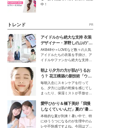
中！
トレンド
PR
アイドルから絶大な支持 衣装
デザイナー・茅野しのぶの“可
愛い”を作る美学＜「シチズン
AKB48や＝LOVEなど数々の人気
クロスシー」インタビュー＞
アイドルたちの衣装を手掛け、ア
イドルやファンから絶大な支持を
得る、株式会社オサレカンパニー
朝より夕方の方が肌がうるお
取締役兼クリエイティブディレク
ター・茅野しのぶ。一人ひとりの
う？ 花王構築の新技術「ウォ
個性に寄り添い、魅力を引き出す
ーターキャプチャリングスキ
毎朝入念にスキンケアを行って
衣装作りは、多くの女性たちに勇
ン（捕水肌）」がスキンケア
も、夕方には肌の乾燥を感じてし
気と自信を与え続けている。
の常識を変える予感
まったり、保湿ミストが手放せな
いという読者も多いのでは？そん
愛甲ひかり＆橋下美好「我慢
な美容の常識を大きく変える可能
性を秘めた、革新的な「Water
しなくていいんだ」夏の“暑さ
Capturing Skin（ウォーターキャ
対策”の新しい選択肢とは？
本格的な夏が到来！暑い中で、特
プチャリングスキン：捕水肌）」
にゆううつになるのが生理中のム
技術を、花王が構築した。
レや不快感ですよね。今回はプラ