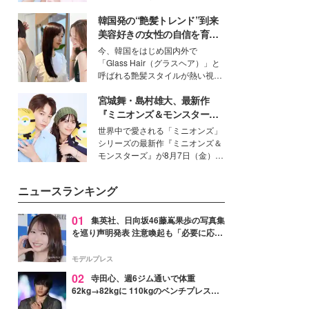
イベートでも仲良しで旅行好きな
韓国発の“艶髪トレンド”到来
モデル・愛甲ひかりさんと橋下美
好さんを迎えて本音で女子会トー
美容好きの女性の自信を育む
ク。猛暑のお出かけを快適に過ご
「ヘアケア事情」って？
今、韓国をはじめ国内外で
すヒントや、2人が感動した夏の
「Glass Hair（グラスヘア）」と
生理の新常識にも迫りました。
呼ばれる艶髪スタイルが熱い視線
を集めています。メイクやファッ
宮城舞・島村雄大、最新作
ションの完成度を高めるベースと
して、“髪そのものの美しさ”に改
『ミニオンズ＆モンスター
めて注目する人が増えている様
ズ』の魅力熱弁 ハチャメチャ
世界中で愛される「ミニオンズ」
子。今回は、そんな憧れの艶やか
だけじゃない“友情と絆”に感
シリーズの最新作『ミニオンズ＆
な髪を日常で叶える、美容好きの
動
モンスターズ』が8月7日（金）に
女性たちのヘアケア事情を紹介し
公開。モデルプレスでは、“大のミ
ます。
ニオン好き”という共通点を持つモ
ニュースランキング
デルの宮城舞と島村雄大の特別対
談をお届け！それぞれの視点か
ら、今作ならではの魅力や予想外
01
集英社、日向坂46藤嶌果歩の写真集
の感動をもたらす奥深いストーリ
を巡り声明発表 注意喚起も「必要に応じ
ーについて熱く語り合ってもらっ
て法的措置を含む対応を検討」
た。
モデルプレス
02
寺田心、週6ジム通いで体重
62kg→82kgに 110kgのベンチプレス持
ち上げる姿披露「胸板の厚みすごい」