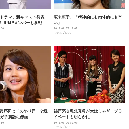
演ドラマ、新キャスト発表
広末涼子、「精神的にも肉体的にも辛
y！JUMPメンバーも参戦
い」
:00
2013.08.27 13:05
モデルプレス
錦戸亮は「スケベ戸」？堀
錦戸亮＆堀北真希が大はしゃぎ プラ
ガチ裏話に赤面
イベートも明らかに
:36
2013.05.06 06:00
モデルプレス