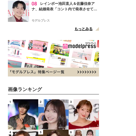
08
レインボー池田直人＆佐藤佳奈ア
ナ、結婚発表「コント内で発表させてい
ただきました」読売テレビ退社は生活拠
点変更のため
モデルプレス
もっとみる
画像ランキング
1
2
3
4
5
6