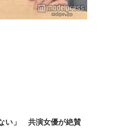
Loaded
:
90.51%
ない」　共演女優が絶賛