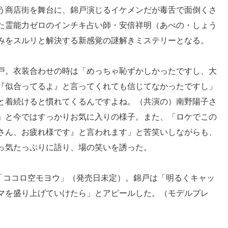
う商店街を舞台に、錦戸演じるイケメンだが毒舌で面倒くさ
た霊能力ゼロのインチキ占い師・安倍祥明（あべの・しょう
みをスルリと解決する新感覚の謎解きミステリーとなる。
戸。衣装合わせの時は「めっちゃ恥ずかしかったですし、大
『似合ってるよ』と言ってくれても信じてなかったですし」
と着続けると慣れてくるんですよね。（共演の）南野陽子さ
」と今ではすっかりお気に入りの様子。また、「ロケでこの
さん、お疲れ様です』と言われます」と苦笑いしながらも、
っ気たっぷりに語り、場の笑いを誘った。
「ココロ空モヨウ」（発売日未定）。錦戸は「明るくキャッ
マを盛り上げていけたら」とアピールした。（モデルプレ