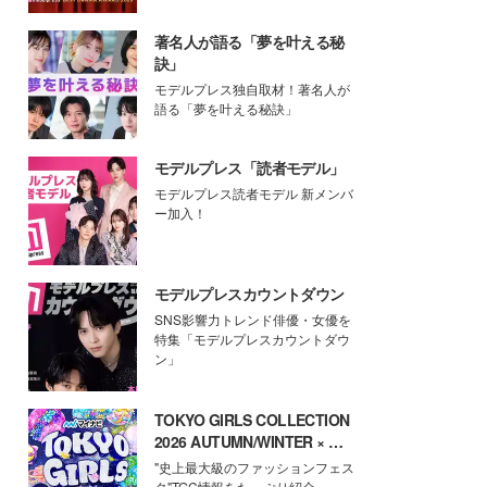
著名人が語る「夢を叶える秘
訣」
モデルプレス独自取材！著名人が
語る「夢を叶える秘訣」
モデルプレス「読者モデル」
モデルプレス読者モデル 新メンバ
ー加入！
モデルプレスカウントダウン
SNS影響力トレンド俳優・女優を
特集「モデルプレスカウントダウ
ン」
TOKYO GIRLS COLLECTION
2026 AUTUMN/WINTER × モ
デルプレス
"史上最大級のファッションフェス
タ"TGC情報をたっぷり紹介