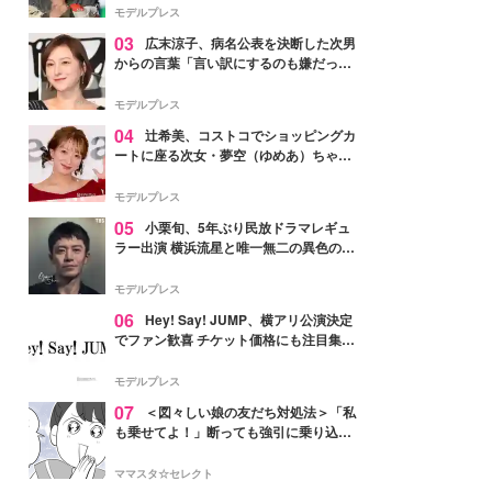
「かっこいい」と反響
モデルプレス
03
広末涼子、病名公表を決断した次男
からの言葉「言い訳にするのも嫌だっ
た」「言うべきか迷った」
モデルプレス
04
辻希美、コストコでショッピングカ
ートに座る次女・夢空（ゆめあ）ちゃん
の姿公開「乗りこなしてる感じが可愛す
ぎ」「成長を感じる」の声
モデルプレス
05
小栗旬、5年ぶり民放ドラマレギュ
ラー出演 横浜流星と唯一無二の異色のバ
ディで初共演【LOST10】
モデルプレス
06
Hey! Say! JUMP、横アリ公演決定
でファン歓喜 チケット価格にも注目集ま
る「激アツ」「平成に戻ったみたい」
モデルプレス
07
＜図々しい娘の友だち対処法＞「私
も乗せてよ！」断っても強引に乗り込ん
でくる友だち【第1話まんが】
ママスタ☆セレクト