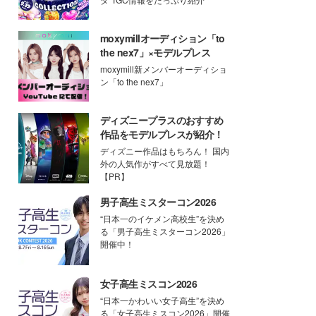
moxymillオーディション「to
the nex7」×モデルプレス
moxymill新メンバーオーディショ
ン「to the nex7」
ディズニープラスのおすすめ
作品をモデルプレスが紹介！
ディズニー作品はもちろん！ 国内
外の人気作がすべて見放題！
【PR】
男子高生ミスターコン2026
“日本一のイケメン高校生”を決め
る「男子高生ミスターコン2026」
開催中！
女子高生ミスコン2026
“日本一かわいい女子高生”を決め
る「女子高生ミスコン2026」開催