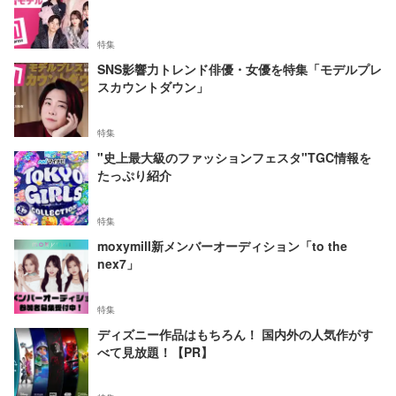
特集
SNS影響力トレンド俳優・女優を特集「モデルプレ
スカウントダウン」
特集
"史上最大級のファッションフェスタ"TGC情報を
たっぷり紹介
特集
moxymill新メンバーオーディション「to the
nex7」
特集
ディズニー作品はもちろん！ 国内外の人気作がす
べて見放題！【PR】