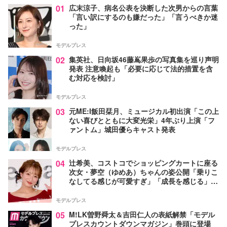
01
広末涼子、病名公表を決断した次男からの言葉
「言い訳にするのも嫌だった」「言うべきか迷
った」
モデルプレス
02
集英社、日向坂46藤嶌果歩の写真集を巡り声明
発表 注意喚起も「必要に応じて法的措置を含
む対応を検討」
モデルプレス
03
元ME:I飯田栞月、ミュージカル初出演「この上
ない喜びとともに大変光栄」4年ぶり上演「フ
ァントム」城田優らキャスト発表
モデルプレス
04
辻希美、コストコでショッピングカートに座る
次女・夢空（ゆめあ）ちゃんの姿公開「乗りこ
なしてる感じが可愛すぎ」「成長を感じる」の
声
モデルプレス
05
M!LK曽野舜太＆吉田仁人の表紙解禁「モデル
プレスカウントダウンマガジン」巻頭に登場