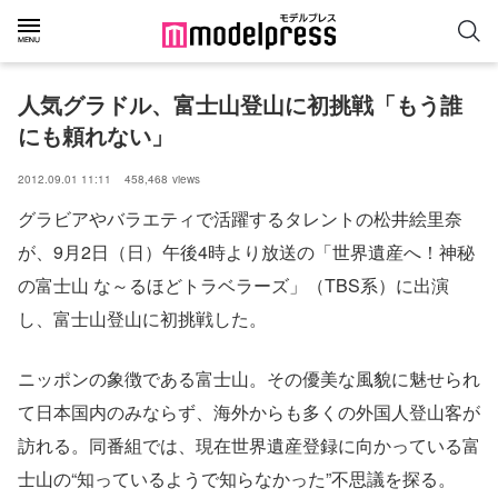
人気グラドル、富士山登山に初挑戦「もう誰
にも頼れない」
2012.09.01 11:11
458,468
views
グラビアやバラエティで活躍するタレントの松井絵里奈
が、9月2日（日）午後4時より放送の「世界遺産へ！神秘
の富士山 な～るほどトラベラーズ」（TBS系）に出演
し、富士山登山に初挑戦した。
ニッポンの象徴である富士山。その優美な風貌に魅せられ
て日本国内のみならず、海外からも多くの外国人登山客が
訪れる。同番組では、現在世界遺産登録に向かっている富
士山の“知っているようで知らなかった”不思議を探る。