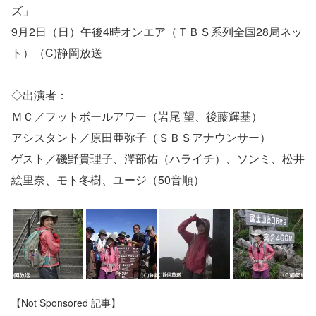
ズ」
9月2日（日）午後4時オンエア（ＴＢＳ系列全国28局ネッ
ト）（C)静岡放送
◇出演者：
ＭＣ／フットボールアワー（岩尾 望、後藤輝基）
アシスタント／原田亜弥子（ＳＢＳアナウンサー）
ゲスト／磯野貴理子、澤部佑（ハライチ）、ソンミ、松井
絵里奈、モト冬樹、ユージ（50音順）
【Not Sponsored 記事】