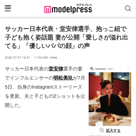
サッカー日本代表・堂安律選手、抱っこ紐で
子ども抱く姿話題 妻が公開「愛しさが溢れ出
てる」「優しいパパの顔」の声
2026.07.07 16:51
1,740,860
views
サッカー日本代表の
堂安律
選手の妻
でインフルエンサーの
明松美玖
が7月
5日、自身のInstagramストーリーズ
を更新。夫と子どもの2ショットを公
開した。
拡大する