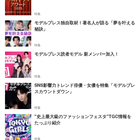
特集
モデルプレス独自取材！著名人が語る「夢を叶える
秘訣」
特集
モデルプレス読者モデル 新メンバー加入！
特集
SNS影響力トレンド俳優・女優を特集「モデルプレ
スカウントダウン」
特集
"史上最大級のファッションフェスタ"TGC情報を
たっぷり紹介
特集