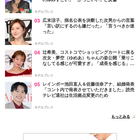
モデルプレス
03
広末涼子、病名公表を決断した次男からの言葉
「言い訳にするのも嫌だった」「言うべきか迷
った」
モデルプレス
04
辻希美、コストコでショッピングカートに座る
次女・夢空（ゆめあ）ちゃんの姿公開「乗りこ
なしてる感じが可愛すぎ」「成長を感じる」の
声
モデルプレス
05
レインボー池田直人＆佐藤佳奈アナ、結婚発表
「コント内で発表させていただきました」読売
テレビ退社は生活拠点変更のため
モデルプレス
もっとみる