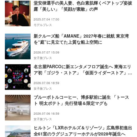
堂安律選手の美人妻、色白素肌輝くベアトップ姿披
露「美しい」「笑顔が素敵」の声
2025.07.04 17:00
モデルプレス
新クルーズ船「AMANE」2027年春に就航 東京湾
を“庭”に見立てた上質な船上空間に
2026.07.07 15:09
女子旅プレス
名古屋PARCOに新エンタメフロア誕生へ 東海エリ
ア初「ゴジラ・ストア」「仮面ライダーストア」な
ど10店舗集結
2026.07.06 18:59
女子旅プレス
ブルーボトルコーヒー、博多駅前に誕生 「トース
ト 明太ポテト」先行登場＆限定マグも
2026.07.06 16:59
女子旅プレス
ヒルトン「LXRホテルズ＆リゾーツ」広島県初進出
全61室のラグジュアリーホテルが2028年誕生へ