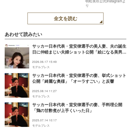
明松美玖公式Instagramよ
り
全文を読む
あわせて読みたい
サッカー日本代表・堂安律選手の美人妻、夫の誕生
日に仲睦まじい夫婦ショット公開「絵になる美男美
女」「幸せオーラがすごい」の声
2026.06.17 15:49
モデルプレス
サッカー日本代表・堂安律選手の妻、挙式ショット
公開「綺麗な奥様」「オーラすごい」と反響
2025.08.14 11:27
モデルプレス
サッカー日本代表・堂安律選手の妻、手料理公開
「鶏の甘酢煮が上手くいった日」
2025.07.14 10:17
モデルプレス