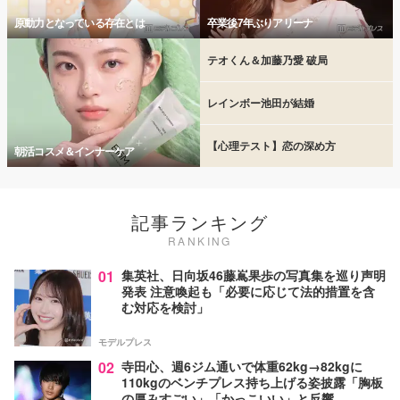
原動力となっている存在とは
卒業後7年ぶりアリーナ
テオくん＆加藤乃愛 破局
レインボー池田が結婚
【心理テスト】恋の深め方
朝活コスメ＆インナーケア
記事ランキング
RANKING
01
集英社、日向坂46藤嶌果歩の写真集を巡り声明
発表 注意喚起も「必要に応じて法的措置を含
む対応を検討」
モデルプレス
02
寺田心、週6ジム通いで体重62kg→82kgに
110kgのベンチプレス持ち上げる姿披露「胸板
の厚みすごい」「かっこいい」と反響