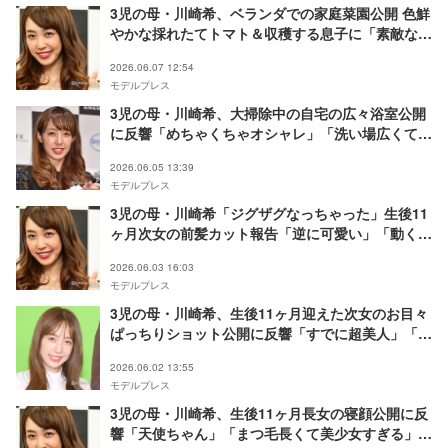
3児の母・川崎希、ベランダでの家庭菜園公開 色鮮
やかな採れたてトマト＆収穫する息子に「素敵なベ
ランダ」「真っ赤で美味しそう」の声
2026.06.07 12:54
モデルプレス
3児の母・川崎希、大掃除中の自宅の広々浴室公開
に反響「めちゃくちゃオシャレ」「洗い場広くて天
井高くて羨ましい」
2026.06.05 13:39
モデルプレス
3児の母・川崎希「ジグザグなっちゃった」生後11
ヶ月次女の前髪カット報告「逆に可愛い」「動くか
ら綺麗に切れないの分かる」の声
2026.06.03 16:03
モデルプレス
3児の母・川崎希、生後11ヶ月迎えた次女のお目々
ぱっちりショット公開に反響「すでに超美人」「パ
パにもママにも似てる」の声
2026.06.02 13:55
モデルプレス
3児の母・川崎希、生後11ヶ月長女の寝顔公開に反
響「天使ちゃん」「まつ毛長くて美少女すぎる」の