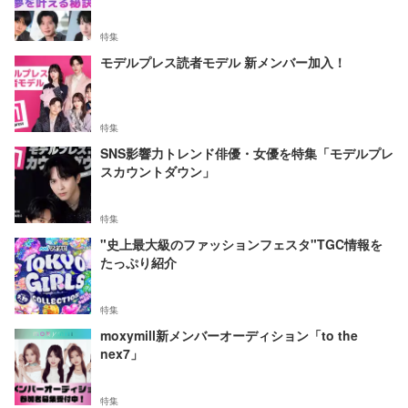
特集
モデルプレス読者モデル 新メンバー加入！
特集
SNS影響力トレンド俳優・女優を特集「モデルプレ
スカウントダウン」
特集
"史上最大級のファッションフェスタ"TGC情報を
たっぷり紹介
特集
moxymill新メンバーオーディション「to the
nex7」
特集