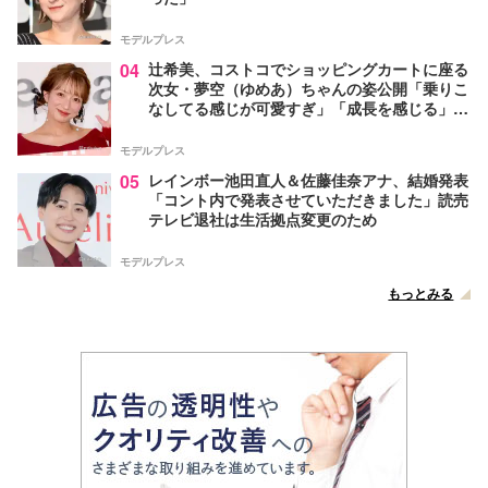
モデルプレス
04
辻希美、コストコでショッピングカートに座る
次女・夢空（ゆめあ）ちゃんの姿公開「乗りこ
なしてる感じが可愛すぎ」「成長を感じる」の
声
モデルプレス
05
レインボー池田直人＆佐藤佳奈アナ、結婚発表
「コント内で発表させていただきました」読売
テレビ退社は生活拠点変更のため
モデルプレス
もっとみる