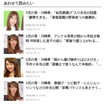
あわせて読みたい
3児の母・川崎希、“金箔唐揚げ”入り弁当が話題
「豪華すぎる」「家庭菜園の野菜使うの健康的」
2026.06.16 18:46
モデルプレス
3児の母・川崎希、アレク＆長男が朝から早起き観
戦 W杯楽しむ息子の姿に「家族で盛り上がれるの
素敵」「大興奮なの分かる」と反響
2026.06.15 21:40
モデルプレス
3児の母・川崎希「朝から揚げ物作りはひさびさ」
手作り弁当公開「蒸籠まで使うなんて本格的」「朝
からすごすぎる」と反響
2026.06.14 17:46
モデルプレス
3児の母・川崎希、唐揚げ・エビ餃子・にんじんシ
リシリなどの弁当公開「栄養バランスも良さそう」
「参考になる」と反響
2026.06.11 11:41
モデルプレス