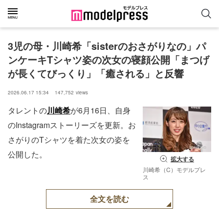
3児の母・川崎希「sisterのおさがりなの」パ
ンケーキTシャツ姿の次女の寝顔公開「まつげ
が長くてびっくり」「癒される」と反響
2026.06.17 15:34
147,752
views
タレントの
川崎希
が6月16日、自身
のInstagramストーリーズを更新。お
さがりのTシャツを着た次女の姿を
公開した。
拡大する
川崎希（C）モデルプレ
ス
全文を読む