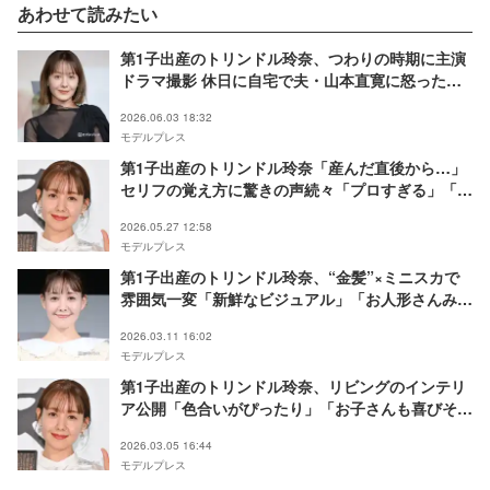
あわせて読みたい
第1子出産のトリンドル玲奈、つわりの時期に主演
ドラマ撮影 休日に自宅で夫・山本直寛に怒った理
由
2026.06.03 18:32
モデルプレス
第1子出産のトリンドル玲奈「産んだ直後から…」
セリフの覚え方に驚きの声続々「プロすぎる」「と
ても真似できない」
2026.05.27 12:58
モデルプレス
第1子出産のトリンドル玲奈、“金髪”×ミニスカで
雰囲気一変「新鮮なビジュアル」「お人形さんみた
い」と反響
2026.03.11 16:02
モデルプレス
第1子出産のトリンドル玲奈、リビングのインテリ
ア公開「色合いがぴったり」「お子さんも喜びそ
う」の声
2026.03.05 16:44
モデルプレス