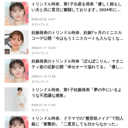
トリンドル玲奈、第1子出産を発表「優しく頼もし
い夫と共に育児に奮闘しております」2024年に俳
優・山本直寛と結婚【全文】
2026.02.22 14:07
モデルプレス
妊娠発表のトリンドル玲奈、妊娠7ヶ月のミニスカ
コーデ公開「今はもうミニスカートも入らなくなっ
ちゃいましたが…」
2026.01.17 12:29
モデルプレス
妊娠発表のトリンドル玲奈「ぽんぽこりん」マタニ
ティ姿の近影公開「幸せオーラ溢れてる」「優しさ
に満ちた表情が素敵」の声
2026.01.15 17:28
モデルプレス
トリンドル玲奈、第1子妊娠発表「夢の中にいるよ
うな不思議な感覚」
2026.01.14 11:22
モデルプレス
トリンドル玲奈、ドラマでの“整形前メイク”で別人
級に「衝撃的」「二度見しても分からなかった」