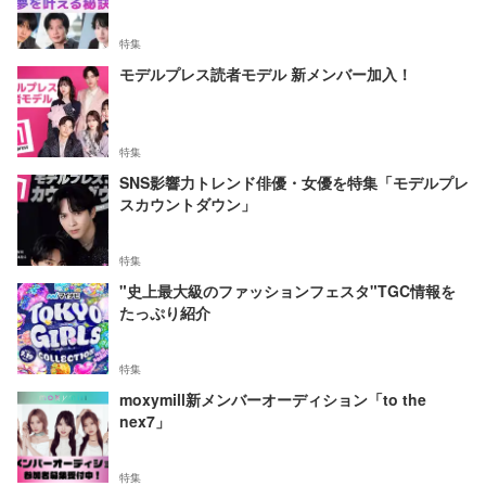
特集
モデルプレス読者モデル 新メンバー加入！
特集
SNS影響力トレンド俳優・女優を特集「モデルプレ
スカウントダウン」
特集
"史上最大級のファッションフェスタ"TGC情報を
たっぷり紹介
特集
moxymill新メンバーオーディション「to the
nex7」
特集