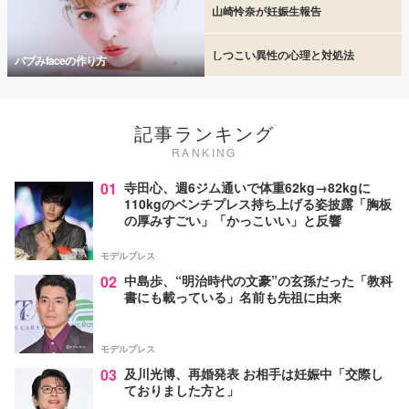
山崎怜奈が妊娠生報告
しつこい異性の心理と対処法
バブみfaceの作り方
記事ランキング
RANKING
01
寺田心、週6ジム通いで体重62kg→82kgに
110kgのベンチプレス持ち上げる姿披露「胸板
の厚みすごい」「かっこいい」と反響
モデルプレス
02
中島歩、“明治時代の文豪”の玄孫だった「教科
書にも載っている」名前も先祖に由来
モデルプレス
03
及川光博、再婚発表 お相手は妊娠中「交際し
ておりました方と」