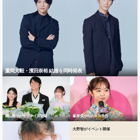
重岡大毅・濱田崇裕 結婚を同時発表
福山雅治がサプライズ登場
峯岸 夫からのキス告白
大野智がイベント開催