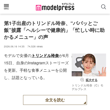
第1子出産のトリンドル玲奈、“パパッとご
飯”披露「ヘルシーで健康的」「忙しい時に助
かるメニュー」の声
2026.06.16 14:35
74,528
views
モデルで女優の
トリンドル玲奈
が6月
15日、自身のInstagramストーリーズ
を更新。手軽な食事メニューを公開
し、話題となっている。
拡大する
トリンドル玲奈（C）モ
デルプレス
全文を読む