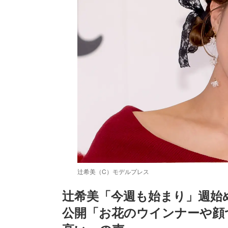
辻希美（C）モデルプレス
辻希美「今週も始まり」週始
公開「お花のウインナーや顔
/
Unmute