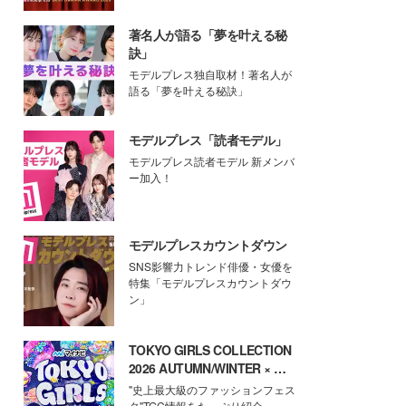
著名人が語る「夢を叶える秘
訣」
モデルプレス独自取材！著名人が
語る「夢を叶える秘訣」
モデルプレス「読者モデル」
モデルプレス読者モデル 新メンバ
ー加入！
モデルプレスカウントダウン
SNS影響力トレンド俳優・女優を
特集「モデルプレスカウントダウ
ン」
TOKYO GIRLS COLLECTION
2026 AUTUMN/WINTER × モ
デルプレス
"史上最大級のファッションフェス
タ"TGC情報をたっぷり紹介