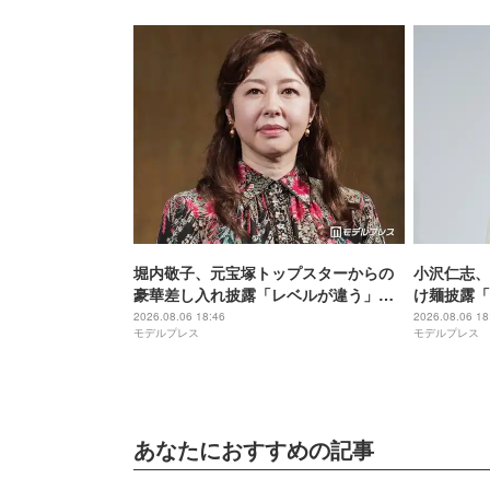
堀内敬子、元宝塚トップスターからの
小沢仁志、
豪華差し入れ披露「レベルが違う」
け麺披露「
「これは嬉しすぎる」と反響
う」「絶妙
2026.08.06 18:46
2026.08.06 18
モデルプレス
モデルプレス
あなたにおすすめの記事