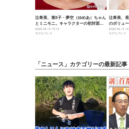
辻希美、第5子・夢空（ゆめあ）ちゃん
辻希美、長
とミニモニ。キャラクターの初対面シ
のボリュー
ョット公開「懐かしすぎて胸熱」「奇
いポイント
2026.06.13 15:15
2026.06.13 12
モデルプレス
モデルプレス
跡の3ショット」と反響
ツ別添えな
「ニュース」カテゴリーの最新記事