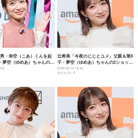
男・幸空（こあ）くんを起
辻希美「今夜のじじとユメ」父親＆第5
・夢空（ゆめあ）ちゃんの姿
子・夢空（ゆめあ）ちゃんの2ショット
描いたような幸せな光景」
公開「尊い距離感」「孫が可愛くてた
:03
2026.06.14 15:44
モデルプレス
な表情が可愛すぎ」の声
まらないの伝わる」の声