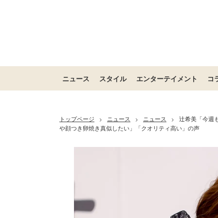
ニュース
スタイル
エンターテイメント
コ
トップページ
ニュース
ニュース
辻希美「今週
>
>
>
や顔つき卵焼き真似したい」「クオリティ高い」の声