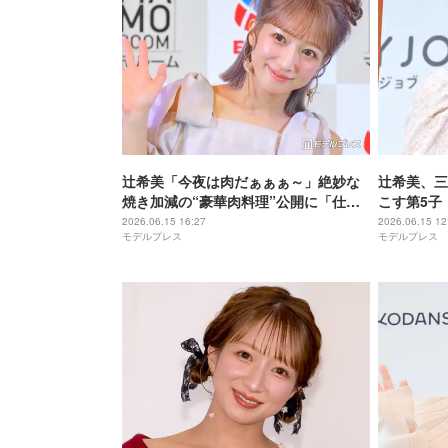
辻希美「今夜は肉だぁぁぁ～」絶妙な
辻希美、三
焼き加減の“豪華肉料理”公開に「仕上
こす第5子
がりがプロ」「夏野菜も美味しそう」
公開「絵に
2026.06.15 16:27
2026.06.15 12
モデルプレス
モデルプレス
と絶賛の声
「満足そう