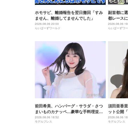
ホモサピ、離婚報告を翌日撤回「すみ
副首都に選
ません、離婚してませんでした」
都レースに
もと首都」
2026.08.06 20:00
2026.08.06 19
らいばーずワールド
らいばーずワー
前田希美、ハンバーグ・サラダ・さつ
須田亜香里
まいものカナッペ…豪華な手料理並ぶ
ット公開「
食卓公開「全部美味しそう」「盛り付
麗」と反響
2026.08.06 18:52
2026.08.06 18
モデルプレス
モデルプレス
けがおしゃれ」と絶賛の声