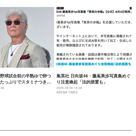
野球試合前の半熟ゆで卵つ
集英社 日向坂46・藤嶌果歩写真集めぐ
たっぷりでスタミナつきそ
り注意喚起「法的措置も」
な火加減で最高」
:38
2026.08.06 18:38
ABEMA TIMES