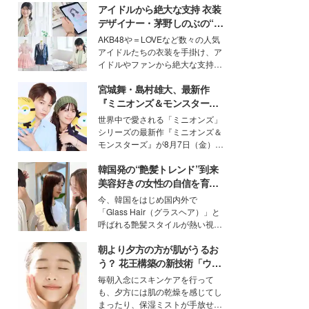
アイドルから絶大な支持 衣装
デザイナー・茅野しのぶの“可
愛い”を作る美学＜「シチズン
AKB48や＝LOVEなど数々の人気
クロスシー」インタビュー＞
アイドルたちの衣装を手掛け、ア
イドルやファンから絶大な支持を
得る、株式会社オサレカンパニー
宮城舞・島村雄大、最新作
取締役兼クリエイティブディレク
ター・茅野しのぶ。一人ひとりの
『ミニオンズ＆モンスター
個性に寄り添い、魅力を引き出す
ズ』の魅力熱弁 ハチャメチャ
世界中で愛される「ミニオンズ」
衣装作りは、多くの女性たちに勇
だけじゃない“友情と絆”に感
シリーズの最新作『ミニオンズ＆
気と自信を与え続けている。
動
モンスターズ』が8月7日（金）に
公開。モデルプレスでは、“大のミ
韓国発の“艶髪トレンド”到来
ニオン好き”という共通点を持つモ
デルの宮城舞と島村雄大の特別対
美容好きの女性の自信を育む
談をお届け！それぞれの視点か
「ヘアケア事情」って？
今、韓国をはじめ国内外で
ら、今作ならではの魅力や予想外
「Glass Hair（グラスヘア）」と
の感動をもたらす奥深いストーリ
呼ばれる艶髪スタイルが熱い視線
ーについて熱く語り合ってもらっ
を集めています。メイクやファッ
た。
朝より夕方の方が肌がうるお
ションの完成度を高めるベースと
して、“髪そのものの美しさ”に改
う？ 花王構築の新技術「ウォ
めて注目する人が増えている様
ーターキャプチャリングスキ
毎朝入念にスキンケアを行って
子。今回は、そんな憧れの艶やか
ン（捕水肌）」がスキンケア
も、夕方には肌の乾燥を感じてし
な髪を日常で叶える、美容好きの
の常識を変える予感
まったり、保湿ミストが手放せな