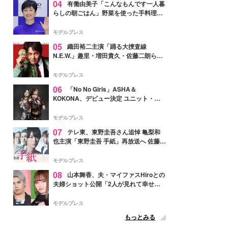
04
有働由美子「こんなもんです一人暮
らしの朝ごはん」野菜を使った手料理公
開「作ってみたい」「ヘルシーで美味し
そう」と反響
モデルプレス
05
織田裕二主演「踊る大捜査線
N.E.W.」趣里・増田貴久・佐藤二朗ら新
メンバー紹介映像解禁 各キャラクター象
徴する“謎のキーワード”も
モデルプレス
06
「No No Girls」ASHA＆
KOKONA、デビュー決定 ユニット・
TAKARAとしてセルフプロデュース楽曲
リリースへ
モデルプレス
07
テレ東、東野圭吾さん追悼 亀梨和
也主演「東野圭吾 手紙」再放送へ 佐藤隆
太・本田翼・中村倫也ら出演
モデルプレス
08
山本舞香、夫・マイファスHiroとの
夫婦ショット公開「2人が見れて幸せ」
「仲の良さが伝わってくる」と反響
モデルプレス
もっとみる