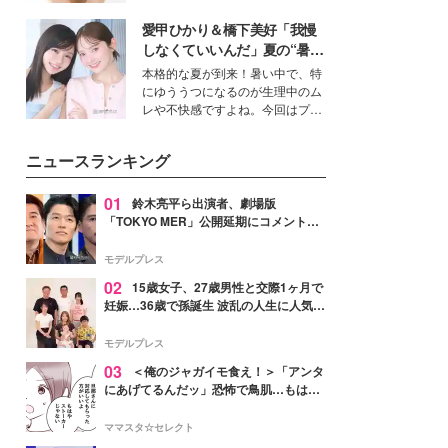
女性たちのヘアケア事情を紹介し
いという読者も多いのでは？そん
ます。
愛甲ひかり＆橋下美好「我慢
な美容の常識を大きく変える可能
性を秘めた、革新的な「Water
しなくていいんだ」夏の“暑さ
Capturing Skin（ウォーターキャ
対策”の新しい選択肢とは？
本格的な夏が到来！暑い中で、特
プチャリングスキン：捕水肌）」
にゆううつになるのが生理中のム
技術を、花王が構築した。
レや不快感ですよね。今回はプラ
イベートでも仲良しで旅行好きな
モデル・愛甲ひかりさんと橋下美
ニュースランキング
好さんを迎えて本音で女子会トー
ク。猛暑のお出かけを快適に過ご
すヒントや、2人が感動した夏の
01
鈴木亮平ら出演者、劇場版
生理の新常識にも迫りました。
「TOKYO MER」公開延期にコメント
「現実のヒーローたちにチームMERから
最大の敬意とエールを」
モデルプレス
02
15歳女子、27歳男性と交際1ヶ月で
妊娠…36歳で孫誕生 波乱の人生に人気タ
レント思わずツッコミ「だいぶ危ねえ
よ！」
モデルプレス
03
＜俺のジャガイモ食え！＞「アンタ
にあげてるんだッ」恐怖で鳥肌…もはや
ストーカー？【第3話まんが】
ママスタ☆セレクト