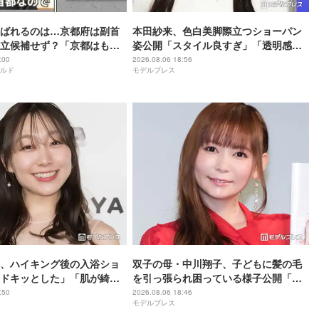
ばれるのは…京都府は副首
本田紗来、色白美脚際立つショーパン
立候補せず？「京都はもと
姿公開「スタイル良すぎ」「透明感が
増してる」の声
:00
2026.08.06 18:56
ルド
モデルプレス
、ハイキング後の入浴ショ
双子の母・中川翔子、子どもに髪の毛
ドキッとした」「肌が綺
を引っ張られ困っている様子公開「マ
マあるある」「乱れっぷりに笑った」
:50
2026.08.06 18:46
モデルプレス
と反響