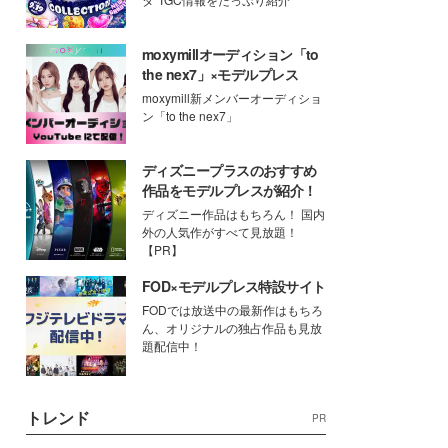
moxymillオーディション「to
the nex7」×モデルプレス
moxymill新メンバーオーディショ
ン「to the nex7」
ディズニープラスのおすすめ
作品をモデルプレスが紹介！
ディズニー作品はもちろん！ 国内
外の人気作がすべて見放題！
【PR】
FOD×モデルプレス特設サイト
FODでは放送中の最新作はもちろ
ん、オリジナルの独占作品も見放
題配信中！
トレンド
PR