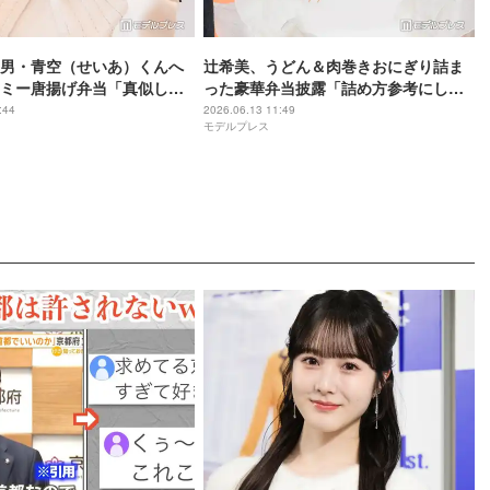
男・青空（せいあ）くんへ
辻希美、うどん＆肉巻きおにぎり詰ま
ミー唐揚げ弁当「真似した
った豪華弁当披露「詰め方参考にしま
が多すぎる」「冷凍フルー
す」「食べ応えある」と反響
:44
2026.06.13 11:49
モデルプレス
の最高」