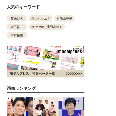
人気のキーワード
賀来賢人
愛のハイエナ
有働由美子
織田裕二
KOKONA（中野心結）
中村倫也
画像ランキング
1
2
3