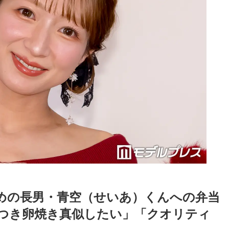
めの長男・青空（せいあ）くんへの弁当
つき卵焼き真似したい」「クオリティ
Loaded
:
87.03%