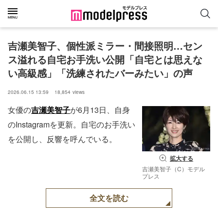
吉瀬美智子、個性派ミラー・間接照明…セン
ス溢れる自宅お手洗い公開「自宅とは思えな
い高級感」「洗練されたバーみたい」の声
2026.06.15 13:59
18,854
views
女優の
吉瀬美智子
が6月13日、自身
のInstagramを更新。自宅のお手洗い
を公開し、反響を呼んでいる。
拡大する
吉瀬美智子（C）モデル
プレス
全文を読む