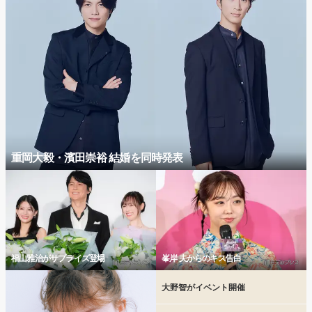
重岡大毅・濱田崇裕 結婚を同時発表
福山雅治がサプライズ登場
峯岸 夫からのキス告白
大野智がイベント開催