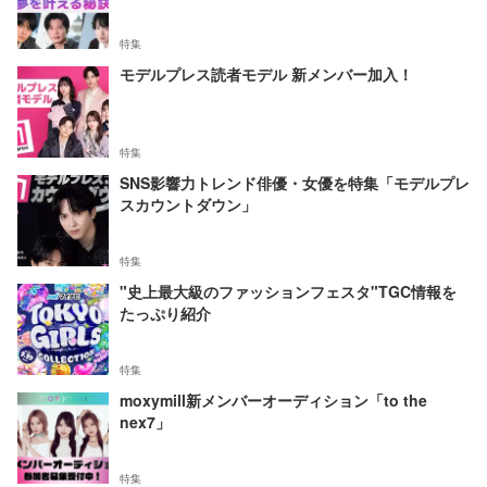
特集
モデルプレス読者モデル 新メンバー加入！
特集
SNS影響力トレンド俳優・女優を特集「モデルプレ
スカウントダウン」
特集
"史上最大級のファッションフェスタ"TGC情報を
たっぷり紹介
特集
moxymill新メンバーオーディション「to the
nex7」
特集