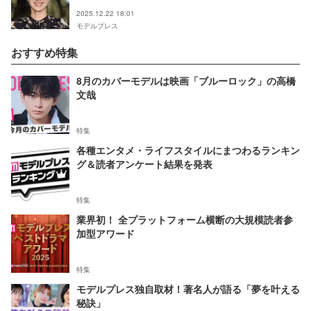
「並んでて可愛い」の声
2025.12.22 18:01
モデルプレス
おすすめ特集
8月のカバーモデルは映画「ブルーロック」の高橋
文哉
特集
各種エンタメ・ライフスタイルにまつわるランキン
グ＆読者アンケート結果を発表
特集
業界初！ 全プラットフォーム横断の大規模読者参
加型アワード
特集
モデルプレス独自取材！著名人が語る「夢を叶える
秘訣」