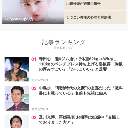
山崎怜奈が妊娠生報告
しつこい異性の心理と対処法
バブみfaceの作り方
記事ランキング
RANKING
01
寺田心、週6ジム通いで体重62kg→82kgに
110kgのベンチプレス持ち上げる姿披露「胸板
の厚みすごい」「かっこいい」と反響
モデルプレス
02
中島歩、“明治時代の文豪”の玄孫だった「教科
書にも載っている」名前も先祖に由来
モデルプレス
03
及川光博、再婚発表 お相手は妊娠中「交際し
ておりました方と」