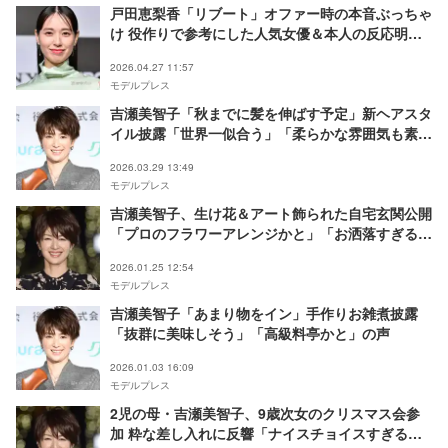
戸田恵梨香「リブート」オファー時の本音ぶっちゃ
け 役作りで参考にした人気女優＆本人の反応明か
す
2026.04.27 11:57
モデルプレス
吉瀬美智子「秋までに髪を伸ばす予定」新ヘアスタ
イル披露「世界一似合う」「柔らかな雰囲気も素
敵」と反響
2026.03.29 13:49
モデルプレス
吉瀬美智子、生け花＆アート飾られた自宅玄関公開
「プロのフラワーアレンジかと」「お洒落すぎる」
と反響
2026.01.25 12:54
モデルプレス
吉瀬美智子「あまり物をイン」手作りお雑煮披露
「抜群に美味しそう」「高級料亭かと」の声
2026.01.03 16:09
モデルプレス
2児の母・吉瀬美智子、9歳次女のクリスマス会参
加 粋な差し入れに反響「ナイスチョイスすぎる」