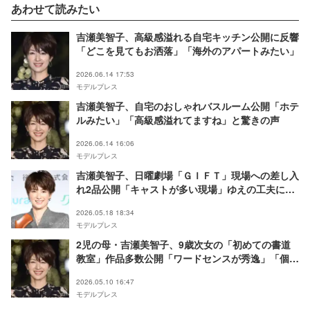
あわせて読みたい
吉瀬美智子、高級感溢れる自宅キッチン公開に反響
「どこを見てもお洒落」「海外のアパートみたい」
2026.06.14 17:53
モデルプレス
吉瀬美智子、自宅のおしゃれバスルーム公開「ホテ
ルみたい」「高級感溢れてますね」と驚きの声
2026.06.14 16:06
モデルプレス
吉瀬美智子、日曜劇場「ＧＩＦＴ」現場への差し入
れ2品公開「キャストが多い現場」ゆえの工夫に反
響「可愛さと美味しさの二刀流」「配慮がすごい」
2026.05.18 18:34
モデルプレス
2児の母・吉瀬美智子、9歳次女の「初めての書道
教室」作品多数公開「ワードセンスが秀逸」「個性
的で素敵な書」と反響
2026.05.10 16:47
モデルプレス