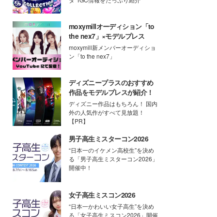
moxymillオーディション「to
the nex7」×モデルプレス
moxymill新メンバーオーディショ
ン「to the nex7」
ディズニープラスのおすすめ
作品をモデルプレスが紹介！
ディズニー作品はもちろん！ 国内
外の人気作がすべて見放題！
【PR】
男子高生ミスターコン2026
“日本一のイケメン高校生”を決め
る「男子高生ミスターコン2026」
開催中！
女子高生ミスコン2026
“日本一かわいい女子高生”を決め
る「女子高生ミスコン2026」開催