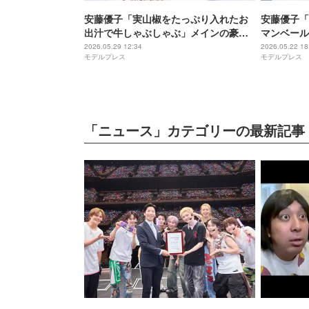
安藤優子「実山椒をたっぷり入れたお
安藤優子「
出汁で牛しゃぶしゃぶ」メインの豪華
マンベール
なメニュー披露「目でも楽しめる」
で美味しそ
2026.05.29 12:34
2026.05.22 18
モデルプレス
モデルプレス
「器使いが素敵」の声
「ニュース」カテゴリーの最新記事