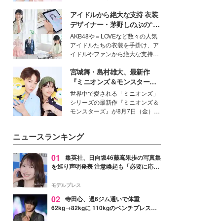
イベートでも仲良しで旅行好きな
アイドルから絶大な支持 衣装
モデル・愛甲ひかりさんと橋下美
好さんを迎えて本音で女子会トー
デザイナー・茅野しのぶの“可
ク。猛暑のお出かけを快適に過ご
愛い”を作る美学＜「シチズン
AKB48や＝LOVEなど数々の人気
すヒントや、2人が感動した夏の
クロスシー」インタビュー＞
アイドルたちの衣装を手掛け、ア
生理の新常識にも迫りました。
イドルやファンから絶大な支持を
得る、株式会社オサレカンパニー
宮城舞・島村雄大、最新作
取締役兼クリエイティブディレク
ター・茅野しのぶ。一人ひとりの
『ミニオンズ＆モンスター
個性に寄り添い、魅力を引き出す
ズ』の魅力熱弁 ハチャメチャ
世界中で愛される「ミニオンズ」
衣装作りは、多くの女性たちに勇
だけじゃない“友情と絆”に感
シリーズの最新作『ミニオンズ＆
気と自信を与え続けている。
動
モンスターズ』が8月7日（金）に
公開。モデルプレスでは、“大のミ
ニオン好き”という共通点を持つモ
ニュースランキング
デルの宮城舞と島村雄大の特別対
談をお届け！それぞれの視点か
ら、今作ならではの魅力や予想外
01
集英社、日向坂46藤嶌果歩の写真集
の感動をもたらす奥深いストーリ
を巡り声明発表 注意喚起も「必要に応じ
ーについて熱く語り合ってもらっ
て法的措置を含む対応を検討」
た。
モデルプレス
02
寺田心、週6ジム通いで体重
62kg→82kgに 110kgのベンチプレス持
ち上げる姿披露「胸板の厚みすごい」