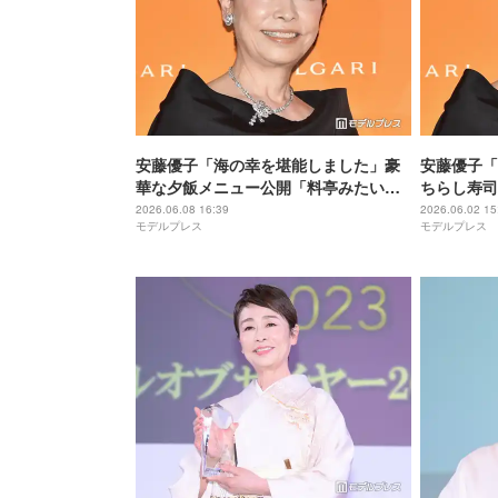
安藤優子「海の幸を堪能しました」豪
安藤優子「
華な夕飯メニュー公開「料亭みたいな
ちらし寿司
クオリティ」「蛤しゃぶしゃぶ美味し
露「色合い
2026.06.08 16:39
2026.06.02 15
モデルプレス
モデルプレス
そう」と反響
声