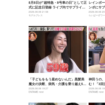
8月8日が“超特急・8号車の日”として正
レインボー
式に記念日登録 ライブ内でサプライズ
ンボにサプ
発表
2026.08.08 21:58
2026.08.08 20
モデルプレス
らいばーずワー
「子どもをもう産めないんだ」黒髪美
神田うの、
魔女の決断、病気・介護を乗り越え56
む！「3回
歳で“おばあちゃん”に
身の過去を
2026.08.08 19:27
2026.08.08 19
ENTAME next
ENTAME next