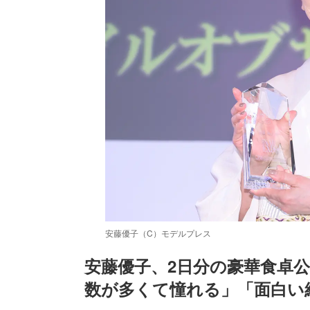
安藤優子（C）モデルプレス
安藤優子、2日分の豪華食卓
数が多くて憧れる」「面白い
/
Unmute