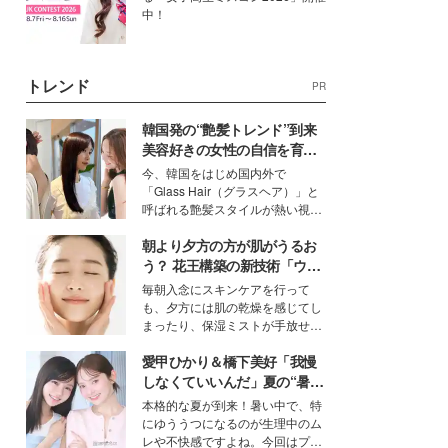
中！
トレンド
PR
韓国発の“艶髪トレンド”到来
美容好きの女性の自信を育む
「ヘアケア事情」って？
今、韓国をはじめ国内外で
「Glass Hair（グラスヘア）」と
呼ばれる艶髪スタイルが熱い視線
を集めています。メイクやファッ
朝より夕方の方が肌がうるお
ションの完成度を高めるベースと
して、“髪そのものの美しさ”に改
う？ 花王構築の新技術「ウォ
めて注目する人が増えている様
ーターキャプチャリングスキ
毎朝入念にスキンケアを行って
子。今回は、そんな憧れの艶やか
ン（捕水肌）」がスキンケア
も、夕方には肌の乾燥を感じてし
な髪を日常で叶える、美容好きの
の常識を変える予感
まったり、保湿ミストが手放せな
女性たちのヘアケア事情を紹介し
いという読者も多いのでは？そん
ます。
愛甲ひかり＆橋下美好「我慢
な美容の常識を大きく変える可能
性を秘めた、革新的な「Water
しなくていいんだ」夏の“暑さ
Capturing Skin（ウォーターキャ
対策”の新しい選択肢とは？
本格的な夏が到来！暑い中で、特
プチャリングスキン：捕水肌）」
にゆううつになるのが生理中のム
技術を、花王が構築した。
レや不快感ですよね。今回はプラ