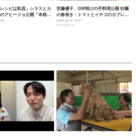
レシピは私流」シラスとカ
安藤優子、GW明けの手料理公開 牡蠣
のアヒージョ公開「本格的
の春巻き・トマトとイチゴのカプレー
う」「参考になる」の声
ゼなど斬新メニューに「お店みたいな
:52
2026.05.07 18:57
モデルプレス
クオリティ」「真似してみたい」と注
目集まる