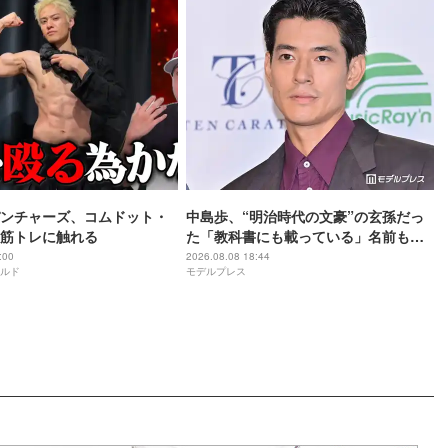
ンチャーズ、コムドット・
中島歩、“明治時代の文豪”の玄孫だっ
筋トレに触れる
た「教科書にも載っている」名前も先
祖に由来
:00
2026.08.08 18:44
ルド
モデルプレス