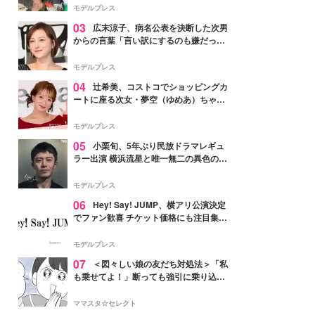
「かっこいい」と反響
モデルプレス
03
広末涼子、病名公表を決断した次男
からの言葉「言い訳にするのも嫌だっ
た」「言うべきか迷った」
モデルプレス
04
辻希美、コストコでショッピングカ
ートに座る次女・夢空（ゆめあ）ちゃん
の姿公開「乗りこなしてる感じが可愛す
ぎ」「成長を感じる」の声
モデルプレス
05
小栗旬、5年ぶり民放ドラマレギュ
ラー出演 横浜流星と唯一無二の異色のバ
ディで初共演【LOST10】
モデルプレス
06
Hey! Say! JUMP、横アリ公演決定
でファン歓喜 チケット価格にも注目集ま
る「激アツ」「平成に戻ったみたい」
モデルプレス
07
＜図々しい娘の友だち対処法＞「私
も乗せてよ！」断っても強引に乗り込ん
でくる友だち【第1話まんが】
ママスタ☆セレクト