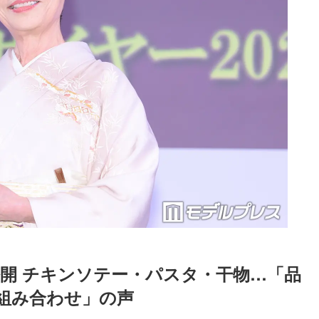
公開 チキンソテー・パスタ・干物…「品
組み合わせ」の声
Loaded
:
52.23%