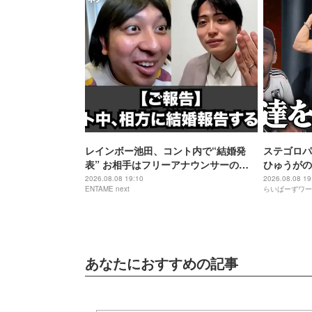
レインボー池田、コント内で“結婚発
ステゴロパ
表” お相手はフリーアナウンサーの佐
ひゅうがの
藤佳奈
2026.08.08 19:10
2026.08.08 19
ENTAME next
らいばーずワー
あなたにおすすめの記事