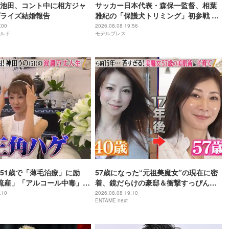
池田、コント中に相方ジャ
サッカー日本代表・森保一監督、相葉
ライズ結婚報告
雅紀の「保護犬トリミング」初参戦 ド
リームチームで心込めて挑む【24時間
:00
2026.08.08 19:56
ルド
モデルプレス
テレビ49】
51歳で「薄毛治療」に励
57歳になった“元祖美魔女”の現在に密
流産」「アルコール中毒」自
着、鏡だらけの豪邸＆衝撃すっぴん姿
赤裸々告白
を披露
:10
2026.08.08 19:10
ENTAME next