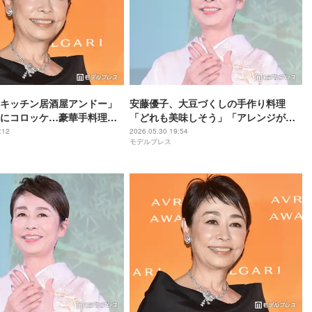
キッチン居酒屋アンドー」
安藤優子、大豆づくしの手作り料理
にコロッケ…豪華手料理披
「どれも美味しそう」「アレンジが凄
綺麗」「手が込んでる」の
い」
:12
2026.05.30 19:54
モデルプレス