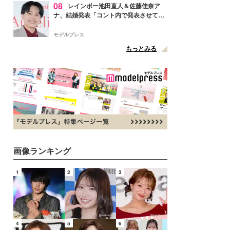
08
レインボー池田直人＆佐藤佳奈ア
ナ、結婚発表「コント内で発表させてい
ただきました」読売テレビ退社は生活拠
点変更のため
モデルプレス
もっとみる
画像ランキング
1
2
3
4
5
6