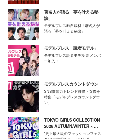
著名人が語る「夢を叶える秘
訣」
モデルプレス独自取材！著名人が
語る「夢を叶える秘訣」
モデルプレス「読者モデル」
モデルプレス読者モデル 新メンバ
ー加入！
モデルプレスカウントダウン
SNS影響力トレンド俳優・女優を
特集「モデルプレスカウントダウ
ン」
TOKYO GIRLS COLLECTION
2026 AUTUMN/WINTER × モ
デルプレス
"史上最大級のファッションフェス
タ"TGC情報をたっぷり紹介