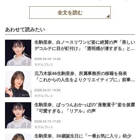
Yuki AOYAMA
全文を読む
あわせて読みたい
生駒里奈、白ノースリワンピ姿に絶賛の声「美しい
デコルテに目が釘付け」「透明感が凄すぎる」と反
響
2026.04.04 14:26
モデルプレス
元乃木坂46生駒里奈、所属事務所の移籍を発表
「これからの人生をよりクリエイティブに」前事務
所とは業務提携の形に【全文】
2026.04.01 10:56
モデルプレス
生駒里奈、ぱっつんおかっぱの“座敷童子”姿を披露
「可愛すぎる」「リアル」の声
2026.03.15 17:23
モデルプレス
生駒里奈、30歳誕生日に「一番お気に入り」幼少