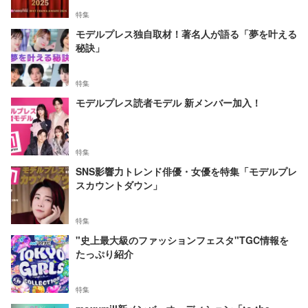
特集
モデルプレス独自取材！著名人が語る「夢を叶える
秘訣」
特集
モデルプレス読者モデル 新メンバー加入！
特集
SNS影響力トレンド俳優・女優を特集「モデルプレ
スカウントダウン」
特集
"史上最大級のファッションフェスタ"TGC情報を
たっぷり紹介
特集