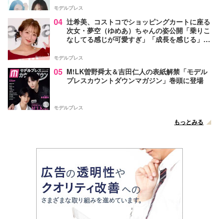
モデルプレス
04
辻希美、コストコでショッピングカートに座る
次女・夢空（ゆめあ）ちゃんの姿公開「乗りこ
なしてる感じが可愛すぎ」「成長を感じる」の
声
モデルプレス
05
M!LK曽野舜太＆吉田仁人の表紙解禁「モデル
プレスカウントダウンマガジン」巻頭に登場
モデルプレス
もっとみる