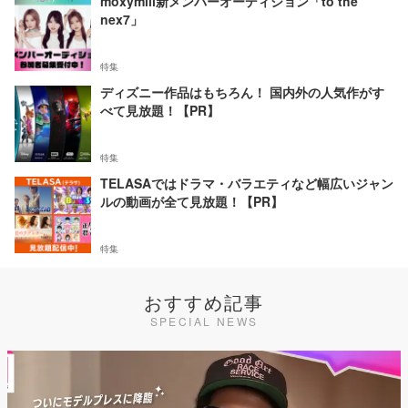
moxymill新メンバーオーディション「to the
nex7」
特集
ディズニー作品はもちろん！ 国内外の人気作がす
べて見放題！【PR】
特集
TELASAではドラマ・バラエティなど幅広いジャン
ルの動画が全て見放題！【PR】
特集
おすすめ記事
SPECIAL NEWS