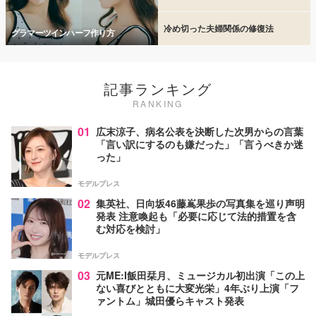
冷め切った夫婦関係の修復法
グラマーツインハーフ作り方
記事ランキング
RANKING
01
広末涼子、病名公表を決断した次男からの言葉
「言い訳にするのも嫌だった」「言うべきか迷
った」
モデルプレス
02
集英社、日向坂46藤嶌果歩の写真集を巡り声明
発表 注意喚起も「必要に応じて法的措置を含
む対応を検討」
モデルプレス
03
元ME:I飯田栞月、ミュージカル初出演「この上
ない喜びとともに大変光栄」4年ぶり上演「フ
ァントム」城田優らキャスト発表