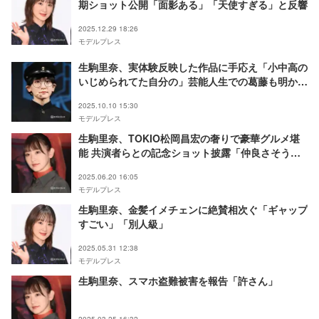
期ショット公開「面影ある」「天使すぎる」と反響
2025.12.29 18:26
モデルプレス
生駒里奈、実体験反映した作品に手応え「小中高の
いじめられてた自分の」芸能人生での葛藤も明かす
【図書委員界】
2025.10.10 15:30
モデルプレス
生駒里奈、TOKIO松岡昌宏の奢りで豪華グルメ堪
能 共演者らとの記念ショット披露「仲良さそうで
ほっこり」「アニキ太っ腹」の声
2025.06.20 16:05
モデルプレス
生駒里奈、金髪イメチェンに絶賛相次ぐ「ギャップ
すごい」「別人級」
2025.05.31 12:38
モデルプレス
生駒里奈、スマホ盗難被害を報告「許さん」
2025.03.25 16:32