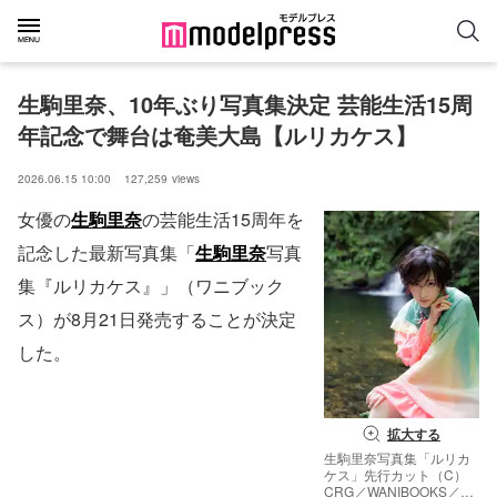
生駒里奈、10年ぶり写真集決定 芸能生活15周
年記念で舞台は奄美大島【ルリカケス】
2026.06.15 10:00
127,259
views
女優の
生駒里奈
の芸能生活15周年を
記念した最新写真集「
生駒里奈
写真
集『ルリカケス』」（ワニブック
ス）が8月21日発売することが決定
した。
拡大する
生駒里奈写真集「ルリカ
ケス」先行カット（C）
CRG／WANIBOOKS／