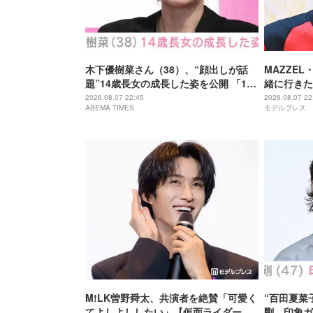
木下優樹菜さん（38）、“顔出しが話
MAZZEL
題”14歳長女の成長した姿を公開 「14
緒に行きた
歳とは思えぬオトナっぽさ」「優樹菜
ーブするま
2026.08.07 22:45
2026.08.07 22
ABEMA TIMES
モデルプレス
ちゃんにそっくりすぎる」など反響
M!LK曽野舜太、共演者を絶賛「可愛く
“百田夏菜
てよしよししたい」【仮面ライダーゼ
剛、印象ガ