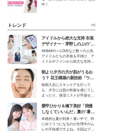
中！
トレンド
PR
アイドルから絶大な支持 衣装
デザイナー・茅野しのぶの“可
愛い”を作る美学＜「シチズン
AKB48や＝LOVEなど数々の人気
クロスシー」インタビュー＞
アイドルたちの衣装を手掛け、ア
イドルやファンから絶大な支持を
得る、株式会社オサレカンパニー
朝より夕方の方が肌がうるお
取締役兼クリエイティブディレク
ター・茅野しのぶ。一人ひとりの
う？ 花王構築の新技術「ウォ
個性に寄り添い、魅力を引き出す
ーターキャプチャリングスキ
毎朝入念にスキンケアを行って
衣装作りは、多くの女性たちに勇
ン（捕水肌）」がスキンケア
も、夕方には肌の乾燥を感じてし
気と自信を与え続けている。
の常識を変える予感
まったり、保湿ミストが手放せな
いという読者も多いのでは？そん
愛甲ひかり＆橋下美好「我慢
な美容の常識を大きく変える可能
性を秘めた、革新的な「Water
しなくていいんだ」夏の“暑さ
Capturing Skin（ウォーターキャ
対策”の新しい選択肢とは？
本格的な夏が到来！暑い中で、特
プチャリングスキン：捕水肌）」
にゆううつになるのが生理中のム
技術を、花王が構築した。
レや不快感ですよね。今回はプラ