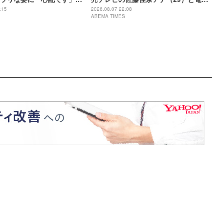
の？」などさまざまな声
結婚「ジャンボより先とは」「かなり
:15
2026.08.07 22:08
ABEMA TIMES
びっくり！」など驚きの声