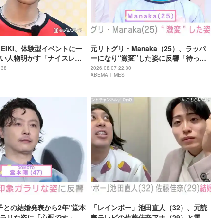
・EIKI、体験型イベントに一
元リトグリ・Manaka（25）、ラッパ
い人物明かす「ナイスレシ
ーになり“激変”した姿に反響「待っ
で終わらない」
て」「昔から見てるけど 最近ずっと可
:38
2026.08.07 22:30
ABEMA TIMES
愛くなってる」
子との結婚発表から2年”堂本
「レインボー」池田直人（32）、元読
ラリな姿に「心配です」
売テレビの佐藤佳奈アナ（29）と電撃