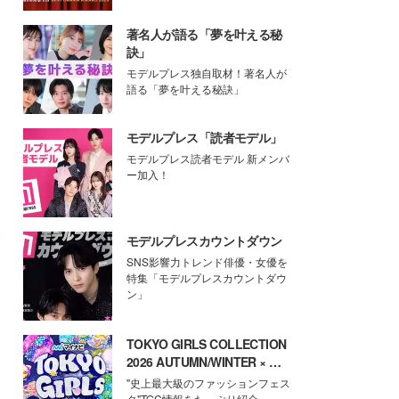
著名人が語る「夢を叶える秘
訣」
モデルプレス独自取材！著名人が
語る「夢を叶える秘訣」
モデルプレス「読者モデル」
モデルプレス読者モデル 新メンバ
ー加入！
モデルプレスカウントダウン
SNS影響力トレンド俳優・女優を
特集「モデルプレスカウントダウ
ン」
TOKYO GIRLS COLLECTION
2026 AUTUMN/WINTER × モ
デルプレス
"史上最大級のファッションフェス
タ"TGC情報をたっぷり紹介