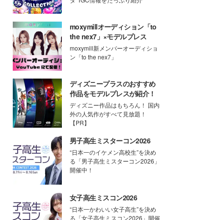
moxymillオーディション「to
the nex7」×モデルプレス
moxymill新メンバーオーディショ
ン「to the nex7」
ディズニープラスのおすすめ
作品をモデルプレスが紹介！
ディズニー作品はもちろん！ 国内
外の人気作がすべて見放題！
【PR】
男子高生ミスターコン2026
“日本一のイケメン高校生”を決め
る「男子高生ミスターコン2026」
開催中！
女子高生ミスコン2026
“日本一かわいい女子高生”を決め
る「女子高生ミスコン2026」開催