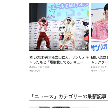
M!LK曽野舜太＆吉田仁人、サンリオキ
M!LK曽
ャラたちと「爆裂愛してる」キュート
ャラクター
＆キレキレ披露
しキャラと
2026.04.09 12:56
2026.04.09 11
モデルプレス
モデルプレス
「ニュース」カテゴリーの最新記事