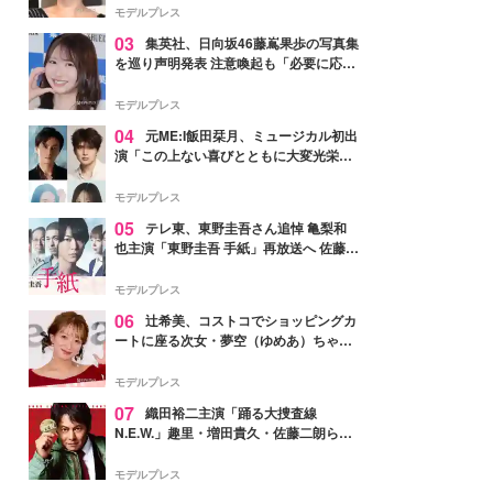
モデルプレス
03
集英社、日向坂46藤嶌果歩の写真集
を巡り声明発表 注意喚起も「必要に応じ
て法的措置を含む対応を検討」
モデルプレス
04
元ME:I飯田栞月、ミュージカル初出
演「この上ない喜びとともに大変光栄」
4年ぶり上演「ファントム」城田優らキ
ャスト発表
モデルプレス
05
テレ東、東野圭吾さん追悼 亀梨和
也主演「東野圭吾 手紙」再放送へ 佐藤隆
太・本田翼・中村倫也ら出演
モデルプレス
06
辻希美、コストコでショッピングカ
ートに座る次女・夢空（ゆめあ）ちゃん
の姿公開「乗りこなしてる感じが可愛す
ぎ」「成長を感じる」の声
モデルプレス
07
織田裕二主演「踊る大捜査線
N.E.W.」趣里・増田貴久・佐藤二朗ら新
メンバー紹介映像解禁 各キャラクター象
徴する“謎のキーワード”も
モデルプレス