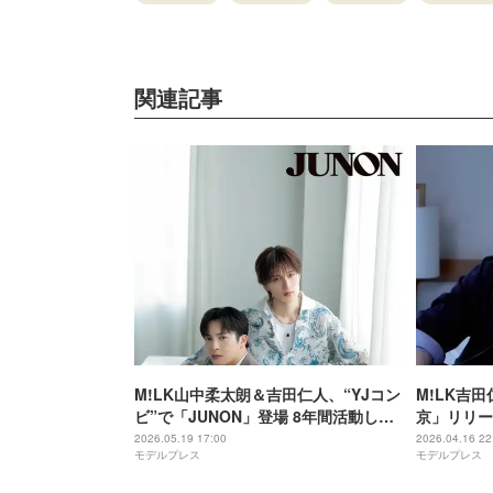
関連記事
M!LK山中柔太朗＆吉田仁人、“YJコン
M!LK吉
ビ”で「JUNON」登場 8年間活動して
京」リリー
感じるお互いへのリスペクト語る
して描く渾
2026.05.19 17:00
2026.04.16 22
モデルプレス
モデルプレス