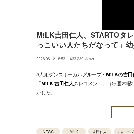
M!LK吉田仁人、START
っこいい人たちだなって」幼
2026.06.12 18:53
633,239
views
5人組ダンスボーカルグループ・
M!LK
の
吉田
「
M!LK
吉田仁人
のレコメン！」（毎週木曜2
かした。
NEWS
M!LK
吉田仁人
ジャニー