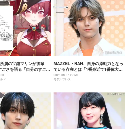
所属の宝鐘マリンが後輩
MAZZEL・RAN、自身の原動力となっ
rのすごさを語る「自分のすごさ
ている存在とは「1番身近で1番偉大な
ない」
存在」
:00
2026.08.07 22:59
ルド
モデルプレス