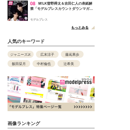
08
M!LK曽野舜太＆吉田仁人の表紙解
禁「モデルプレスカウントダウンマガジ
ン」巻頭に登場
モデルプレス
もっとみる
人気のキーワード
ジャニーズJr.
広末涼子
藤嶌果歩
飯田栞月
中村倫也
辻希美
画像ランキング