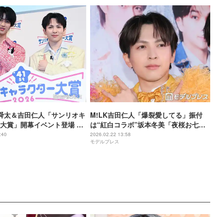
野舜太＆吉田仁人「サンリオキ
M!LK吉田仁人「爆裂愛してる」振付
大賞」開幕イベント登場 推
は“紅白コラボ”坂本冬美「夜桜お七」
対面で悶絶
から採用 裏話に「さすがすぎる」「知
:40
2026.02.22 13:58
モデルプレス
らなかった」と反響相次ぐ