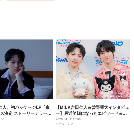
田仁人、初パッケージEP「東
【M!LK吉田仁人＆曽野舜太インタビュ
ス決定 ストーリーテラーと
ー】最近笑顔になったエピソード＆可
身作【本人コメント】
愛さを感じたメンバーの言動…“推しキ
:30
2026.04.12 17:00
モデルプレス
ャラ”と一緒にやりたいことも