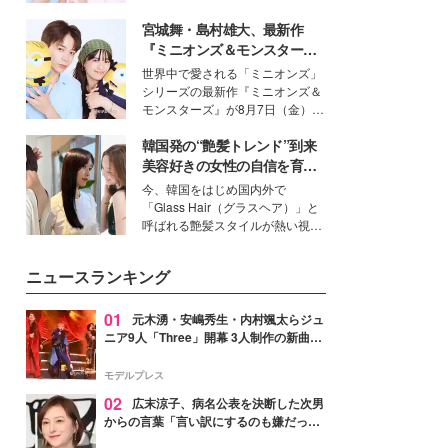
イベートでも仲良しで旅行好きな
宮城舞・島村雄大、最新作
モデル・愛甲ひかりさんと橋下美
好さんを迎えて本音で女子会トー
『ミニオンズ＆モンスター
ク。猛暑のお出かけを快適に過ご
ズ』の魅力熱弁 ハチャメチャ
世界中で愛される「ミニオンズ」
すヒントや、2人が感動した夏の
だけじゃない“友情と絆”に感
シリーズの最新作『ミニオンズ＆
生理の新常識にも迫りました。
動
モンスターズ』が8月7日（金）に
公開。モデルプレスでは、“大のミ
韓国発の“艶髪トレンド”到来
ニオン好き”という共通点を持つモ
デルの宮城舞と島村雄大の特別対
美容好きの女性の自信を育む
談をお届け！それぞれの視点か
「ヘアケア事情」って？
今、韓国をはじめ国内外で
ら、今作ならではの魅力や予想外
「Glass Hair（グラスヘア）」と
の感動をもたらす奥深いストーリ
呼ばれる艶髪スタイルが熱い視線
ーについて熱く語り合ってもらっ
を集めています。メイクやファッ
た。
ションの完成度を高めるベースと
ニュースランキング
して、“髪そのものの美しさ”に改
めて注目する人が増えている様
子。今回は、そんな憧れの艶やか
01
元木湧・安嶋秀生・内村颯太らジュ
な髪を日常で叶える、美容好きの
ニア9人「Three」開幕 3人制作の新曲＆
女性たちのヘアケア事情を紹介し
手描きセットに込めた想い「もっと前に
ます。
進んで夢を掴みたい」【ゲネプロレポ】
モデルプレス
02
広末涼子、病名公表を決断した次男
からの言葉「言い訳にするのも嫌だっ
た」「言うべきか迷った」