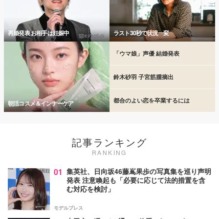
再婚発表 お相手は妊娠中
ラスト30秒で状況一変
「ウマ娘」声優 結婚発表
鈴木砂羽 子宮筋腫摘出
都合のよい恋を卒業するには
朝活コスメ＆インナーケア
記事ランキング
RANKING
01
集英社、日向坂46藤嶌果歩の写真集を巡り声明
発表 注意喚起も「必要に応じて法的措置を含
む対応を検討」
モデルプレス