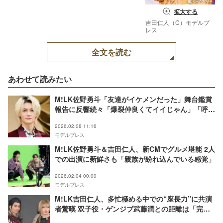
拡大する
吉田仁人（C）モデルプ
レス
全文を読む
あわせて読みたい
M!LK佐野勇斗「友達がイケメンだった」舞台鑑賞
報告に反響続々「爆裂仲良くてイイじゃん」「呼び
方が素敵」
2026.02.08 11:16
モデルプレス
M!LK佐野勇斗＆吉田仁人、新CMでグルメ堪能 2人
での出演に新鮮さも「親族が紛れ込んでいる感覚」
2026.02.04 00:00
モデルプレス
M!LK吉田仁人、多忙極める中での“座長力”に共演
者驚嘆 双子役・ゲンジブ武藤潤との距離は「完全
に縮まっている」【FFBE幻影戦争2】