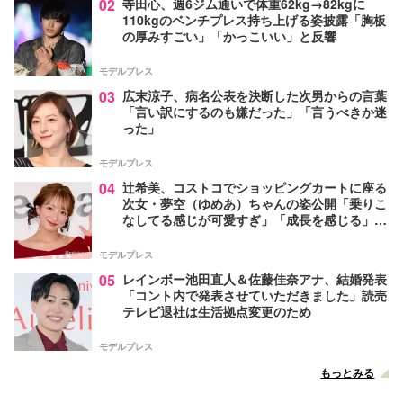
02
寺田心、週6ジム通いで体重62kg→82kgに
110kgのベンチプレス持ち上げる姿披露「胸板
の厚みすごい」「かっこいい」と反響
モデルプレス
03
広末涼子、病名公表を決断した次男からの言葉
「言い訳にするのも嫌だった」「言うべきか迷
った」
モデルプレス
04
辻希美、コストコでショッピングカートに座る
次女・夢空（ゆめあ）ちゃんの姿公開「乗りこ
なしてる感じが可愛すぎ」「成長を感じる」の
声
モデルプレス
05
レインボー池田直人＆佐藤佳奈アナ、結婚発表
「コント内で発表させていただきました」読売
テレビ退社は生活拠点変更のため
モデルプレス
もっとみる