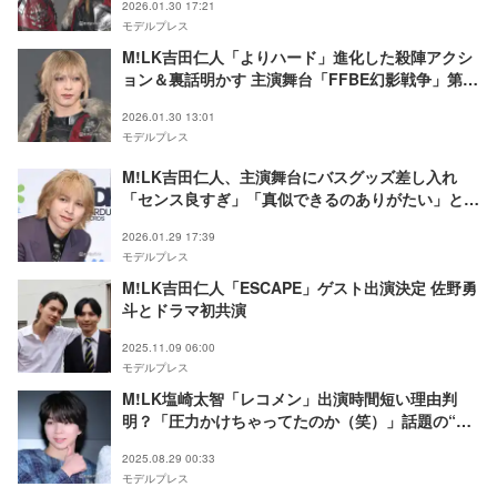
2026.01.30 17:21
モデルプレス
M!LK吉田仁人「よりハード」進化した殺陣アクシ
ョン＆裏話明かす 主演舞台「FFBE幻影戦争」第2
弾開幕
2026.01.30 13:01
モデルプレス
M!LK吉田仁人、主演舞台にバスグッズ差し入れ
「センス良すぎ」「真似できるのありがたい」と反
響
2026.01.29 17:39
モデルプレス
M!LK吉田仁人「ESCAPE」ゲスト出演決定 佐野勇
斗とドラマ初共演
2025.11.09 06:00
モデルプレス
M!LK塩崎太智「レコメン」出演時間短い理由判
明？「圧力かけちゃってたのか（笑）」話題の“初
期装備ニキ”姿で登場
2025.08.29 00:33
モデルプレス