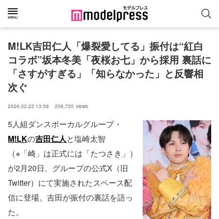
M!LK吉田仁人「爆裂愛してる」振付は“紅白
コラボ”坂本冬美「夜桜お七」から採用 裏話に
「さすがすぎる」「知らなかった」と反響相
次ぐ
2026.02.22 13:58
206,720
views
5人組ダンスボーカルグループ・
M!LK
の
吉田仁人
と塩崎太智
（※「崎」は正式には「たつさき」）
が2月20日、グループの公式X（旧
Twitter）にて実施されたスペース配
信に登場。吉田が振付の裏話を語っ
た。