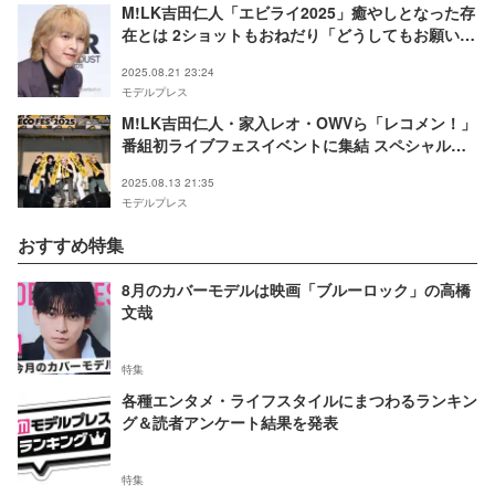
M!LK吉田仁人「エビライ2025」癒やしとなった存
在とは 2ショットもおねだり「どうしてもお願いし
たくて」
2025.08.21 23:24
モデルプレス
M!LK吉田仁人・家入レオ・OWVら「レコメン！」
番組初ライブフェスイベントに集結 スペシャルコ
ラボも
2025.08.13 21:35
モデルプレス
おすすめ特集
8月のカバーモデルは映画「ブルーロック」の高橋
文哉
特集
各種エンタメ・ライフスタイルにまつわるランキン
グ＆読者アンケート結果を発表
特集