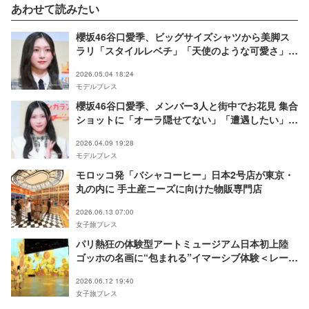
あわせて読みたい
櫻坂46谷口愛季、ビッグサイズシャツから美脚ス
ラリ「スタイルレベチ」「天使のような可愛さ」と
反響
2026.05.04 18:24
モデルプレス
櫻坂46谷口愛季、メンバー3人と街中でお花見 集合
ショットに「オーラ隠せてない」「遭遇したい」の
声
2026.04.09 19:28
モデルプレス
モロッコ発「バシャコーヒー」日本2号店が東京・
丸の内に 手土産ニーズに向けた物販専門店
2026.06.13 07:00
女子旅プレス
パリ熱狂の体験型アートミュージアム日本初上陸
ゴッホの名画に“包まれる”イマーシブ体験＜レー
ヴ・デ・リュミエール＞
2026.06.12 19:40
女子旅プレス