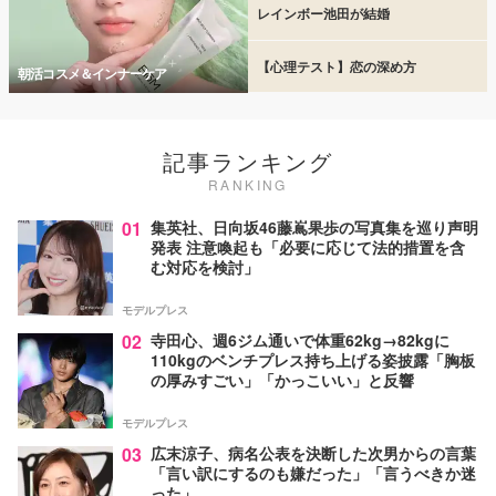
レインボー池田が結婚
【心理テスト】恋の深め方
朝活コスメ＆インナーケア
記事ランキング
RANKING
01
集英社、日向坂46藤嶌果歩の写真集を巡り声明
発表 注意喚起も「必要に応じて法的措置を含
む対応を検討」
モデルプレス
02
寺田心、週6ジム通いで体重62kg→82kgに
110kgのベンチプレス持ち上げる姿披露「胸板
の厚みすごい」「かっこいい」と反響
モデルプレス
03
広末涼子、病名公表を決断した次男からの言葉
「言い訳にするのも嫌だった」「言うべきか迷
った」