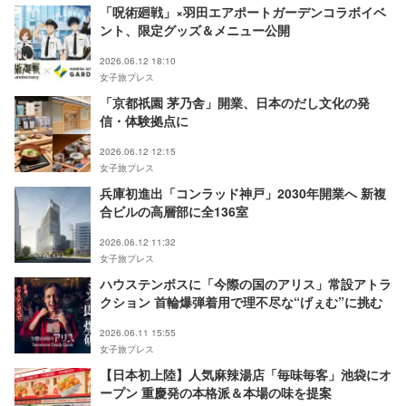
「呪術廻戦」×羽田エアポートガーデンコラボイベ
ント、限定グッズ＆メニュー公開
2026.06.12 18:10
女子旅プレス
「京都祇園 茅乃舎」開業、日本のだし文化の発
信・体験拠点に
2026.06.12 12:15
女子旅プレス
兵庫初進出「コンラッド神戸」2030年開業へ 新複
合ビルの高層部に全136室
2026.06.12 11:32
女子旅プレス
ハウステンボスに「今際の国のアリス」常設アトラ
クション 首輪爆弾着用で理不尽な“げぇむ”に挑む
2026.06.11 15:55
女子旅プレス
【日本初上陸】人気麻辣湯店「毎味毎客」池袋にオ
ープン 重慶発の本格派＆本場の味を提案