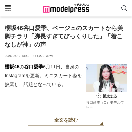
櫻坂46谷口愛季、ベージュのスカートから美
脚チラリ「脚長すぎてびっくりした」「着こ
なしが神」の声
2026.06.13 13:59
114,272
views
櫻坂46
の
谷口愛季
6月11日、自身の
Instagramを更新。ミニスカート姿を
披露し、話題となっている。
拡大する
谷口愛季（C）モデルプ
レス
全文を読む