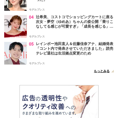
モデルプレス
04
辻希美、コストコでショッピングカートに座る
次女・夢空（ゆめあ）ちゃんの姿公開「乗りこ
なしてる感じが可愛すぎ」「成長を感じる」の
声
モデルプレス
05
レインボー池田直人＆佐藤佳奈アナ、結婚発表
「コント内で発表させていただきました」読売
テレビ退社は生活拠点変更のため
モデルプレス
もっとみる