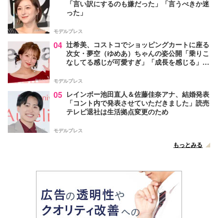
「言い訳にするのも嫌だった」「言うべきか迷
った」
モデルプレス
04
辻希美、コストコでショッピングカートに座る
次女・夢空（ゆめあ）ちゃんの姿公開「乗りこ
なしてる感じが可愛すぎ」「成長を感じる」の
声
モデルプレス
05
レインボー池田直人＆佐藤佳奈アナ、結婚発表
「コント内で発表させていただきました」読売
テレビ退社は生活拠点変更のため
モデルプレス
もっとみる