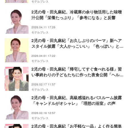
モデルプレス
2児の母・田丸麻紀、冷蔵庫の余り物活用した味噌
汁公開「栄養たっぷり」「参考になる」と反響
2026.04.11 17:26
モデルプレス
2児の母・田丸麻紀「お久しぶりのパーマ」新ヘア
スタイル披露「大人かっこいい」「色っぽい」と反
響
2026.04.01 17:22
モデルプレス
2児の母・田丸麻紀「帰宅してすぐ食べれる様」習
い事終わりの子どもたちに作った夜食公開「ヘルシ
ーだけどお腹に溜まる」「身体温まりますね」の声
2026.02.17 11:57
モデルプレス
2児の母・田丸麻紀、高級感溢れるバスルーム披露
「キャンドルがオシャレ」「理想の浴室」の声
2026.02.16 12:57
モデルプレス
2児の母・田丸麻紀「お手軽な一品」よく作る簡単