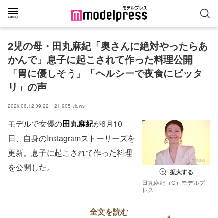
2児の母・田丸麻紀「奥さんに絶対やったらあ
かんで」息子に起こされて作った料理公開
「胃に優しそう」「ヘルシーで夜食にピッタ
リ」の声
2026.06.12 09:22
21,905
views
モデルで女優の
田丸麻紀
が6月10
日、自身のInstagramストーリーズを
更新。息子に起こされて作った料理
を公開した。
拡大する
田丸麻紀（C）モデルプ
レス
全文を読む