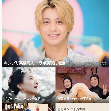
キンプリ高橋海人 コラボ実現に感激
「ブラッサム」ポスター公開
深澤 有田とのテンポ手応え
ヒカキン 二千万寄付