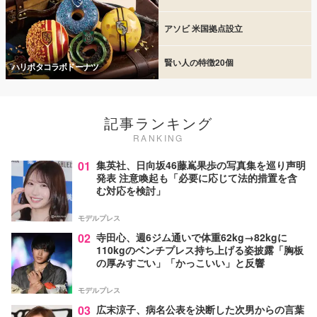
アソビ 米国拠点設立
賢い人の特徴20個
ハリポタコラボドーナツ
記事ランキング
RANKING
01
集英社、日向坂46藤嶌果歩の写真集を巡り声明
発表 注意喚起も「必要に応じて法的措置を含
む対応を検討」
モデルプレス
02
寺田心、週6ジム通いで体重62kg→82kgに
110kgのベンチプレス持ち上げる姿披露「胸板
の厚みすごい」「かっこいい」と反響
モデルプレス
03
広末涼子、病名公表を決断した次男からの言葉