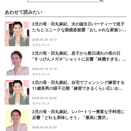
あわせて読みたい
2児の母・田丸麻紀、夫の誕生日パーティーで息子
たちとユニークな眼鏡姿披露「おしゃれな家族ショ
ット」「幸せ溢れてる」と反響
2026.05.24 16:13
モデルプレス
2児の母・田丸麻紀、息子から数日遅れの母の日
“すっぴんメガネ”ショットに反響「綺麗すぎる」
「愛おしい」の声
2026.05.16 16:10
モデルプレス
2児の母・田丸麻紀、自宅でフェンシング練習する
11歳長男の様子公開「練習できるくらい広いお家
で凄い」「かっこよすぎる」と反響
2026.05.04 20:02
モデルプレス
2児の母・田丸麻紀、レパートリー豊富な手料理に
反響「どれも美味しそう」「最高に贅沢」
2026.04.24 20:30