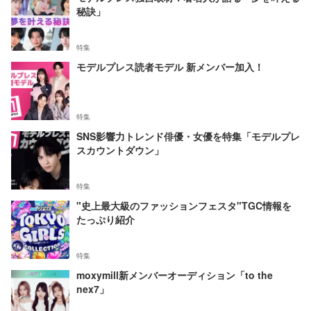
秘訣」
特集
モデルプレス読者モデル 新メンバー加入！
特集
SNS影響力トレンド俳優・女優を特集「モデルプレ
スカウントダウン」
特集
"史上最大級のファッションフェスタ"TGC情報を
たっぷり紹介
特集
moxymill新メンバーオーディション「to the
nex7」