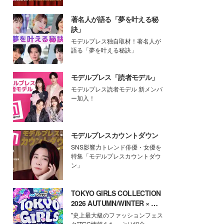
著名人が語る「夢を叶える秘
訣」
モデルプレス独自取材！著名人が
語る「夢を叶える秘訣」
モデルプレス「読者モデル」
モデルプレス読者モデル 新メンバ
ー加入！
モデルプレスカウントダウン
SNS影響力トレンド俳優・女優を
特集「モデルプレスカウントダウ
ン」
TOKYO GIRLS COLLECTION
2026 AUTUMN/WINTER × モ
デルプレス
"史上最大級のファッションフェス
タ"TGC情報をたっぷり紹介