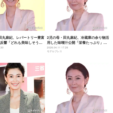
田丸麻紀、レパートリー豊富
2児の母・田丸麻紀、冷蔵庫の余り物活
反響「どれも美味しそう」
用した味噌汁公開「栄養たっぷり」
沢」
「参考になる」と反響
:30
2026.04.11 17:26
モデルプレス