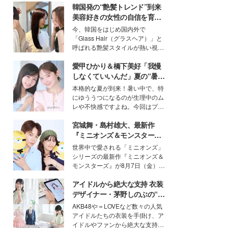
韓国発の“艶髪トレンド”到来
美容好きの女性の自信を育む
「ヘアケア事情」って？
今、韓国をはじめ国内外で
「Glass Hair（グラスヘア）」と
呼ばれる艶髪スタイルが熱い視線
を集めています。メイクやファッ
愛甲ひかり＆橋下美好「我慢
ションの完成度を高めるベースと
して、“髪そのものの美しさ”に改
しなくていいんだ」夏の“暑さ
めて注目する人が増えている様
対策”の新しい選択肢とは？
本格的な夏が到来！暑い中で、特
子。今回は、そんな憧れの艶やか
にゆううつになるのが生理中のム
な髪を日常で叶える、美容好きの
レや不快感ですよね。今回はプラ
女性たちのヘアケア事情を紹介し
イベートでも仲良しで旅行好きな
ます。
宮城舞・島村雄大、最新作
モデル・愛甲ひかりさんと橋下美
好さんを迎えて本音で女子会トー
『ミニオンズ＆モンスター
ク。猛暑のお出かけを快適に過ご
ズ』の魅力熱弁 ハチャメチャ
世界中で愛される「ミニオンズ」
すヒントや、2人が感動した夏の
だけじゃない“友情と絆”に感
シリーズの最新作『ミニオンズ＆
生理の新常識にも迫りました。
動
モンスターズ』が8月7日（金）に
公開。モデルプレスでは、“大のミ
アイドルから絶大な支持 衣装
ニオン好き”という共通点を持つモ
デルの宮城舞と島村雄大の特別対
デザイナー・茅野しのぶの“可
談をお届け！それぞれの視点か
愛い”を作る美学＜「シチズン
AKB48や＝LOVEなど数々の人気
ら、今作ならではの魅力や予想外
クロスシー」インタビュー＞
アイドルたちの衣装を手掛け、ア
の感動をもたらす奥深いストーリ
イドルやファンから絶大な支持を