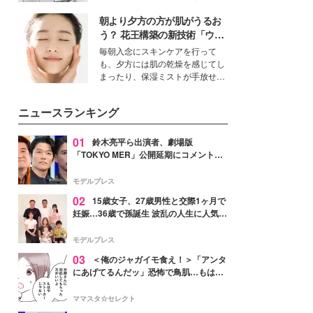
ーについて熱く語り合ってもらっ
得る、株式会社オサレカンパニー
た。
朝より夕方の方が肌がうるお
取締役兼クリエイティブディレク
ター・茅野しのぶ。一人ひとりの
う？ 花王構築の新技術「ウォ
個性に寄り添い、魅力を引き出す
ーターキャプチャリングスキ
毎朝入念にスキンケアを行って
衣装作りは、多くの女性たちに勇
ン（捕水肌）」がスキンケア
も、夕方には肌の乾燥を感じてし
気と自信を与え続けている。
の常識を変える予感
まったり、保湿ミストが手放せな
いという読者も多いのでは？そん
な美容の常識を大きく変える可能
ニュースランキング
性を秘めた、革新的な「Water
Capturing Skin（ウォーターキャ
プチャリングスキン：捕水肌）」
01
鈴木亮平ら出演者、劇場版
技術を、花王が構築した。
「TOKYO MER」公開延期にコメント
「現実のヒーローたちにチームMERから
最大の敬意とエールを」
モデルプレス
02
15歳女子、27歳男性と交際1ヶ月で
妊娠…36歳で孫誕生 波乱の人生に人気タ
レント思わずツッコミ「だいぶ危ねえ
よ！」
モデルプレス
03
＜俺のジャガイモ食え！＞「アンタ
にあげてるんだッ」恐怖で鳥肌…もはや
ストーカー？【第3話まんが】
ママスタ☆セレクト