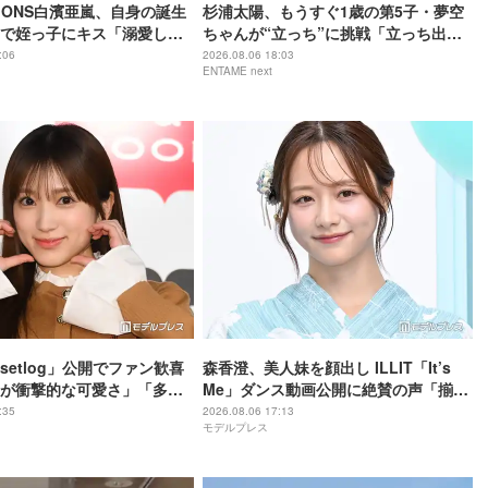
TIONS白濱亜嵐、自身の誕生
杉浦太陽、もうすぐ1歳の第5子・夢空
で姪っ子にキス「溺愛して
ちゃんが“立っち”に挑戦「立っち出来
る」「いいお父さんになり
るかな？」
:06
2026.08.06 18:03
ENTAME next
響相次ぐ
setlog」公開でファン歓喜
森香澄、美人妹を顔出し ILLIT「It’s
が衝撃的な可愛さ」「多忙
Me」ダンス動画公開に絶賛の声「揃っ
くり」
てスタイル抜群」「本物のアイドルみ
:35
2026.08.06 17:13
モデルプレス
たい」