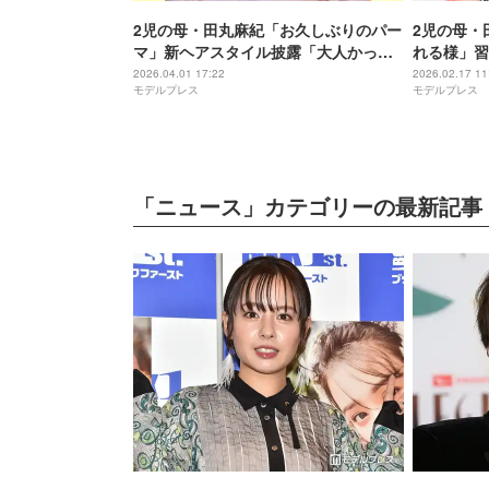
2児の母・田丸麻紀「お久しぶりのパー
2児の母・
マ」新ヘアスタイル披露「大人かっこ
れる様」習
いい」「色っぽい」と反響
作った夜食
2026.04.01 17:22
2026.02.17 11
モデルプレス
モデルプレス
に溜まる」
「ニュース」カテゴリーの最新記事