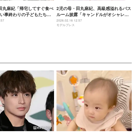
田丸麻紀「帰宅してすぐ食べ
2児の母・田丸麻紀、高級感溢れるバス
い事終わりの子どもたちに
ルーム披露「キャンドルがオシャレ」
公開「ヘルシーだけどお腹
「理想の浴室」の声
:57
2026.02.16 12:57
モデルプレス
「身体温まりますね」の声