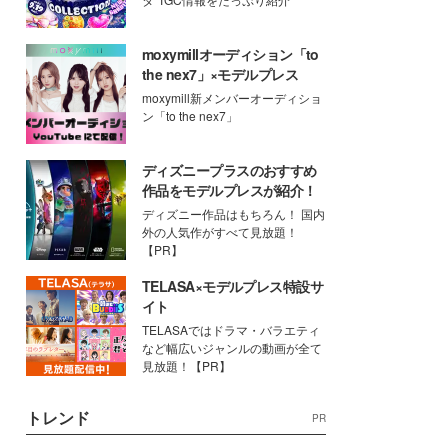
moxymillオーディション「to
the nex7」×モデルプレス
moxymill新メンバーオーディショ
ン「to the nex7」
ディズニープラスのおすすめ
作品をモデルプレスが紹介！
ディズニー作品はもちろん！ 国内
外の人気作がすべて見放題！
【PR】
TELASA×モデルプレス特設サ
イト
TELASAではドラマ・バラエティ
など幅広いジャンルの動画が全て
見放題！【PR】
トレンド
PR