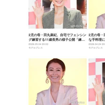
2児の母・田丸麻紀、自宅でフェンシン
2児の母・
グ練習する11歳長男の様子公開「練習
な手料理に
できるくらい広いお家で凄い」「かっ
「最高に贅
2026.05.04 20:02
2026.04.24 20
モデルプレス
モデルプレス
こよすぎる」と反響