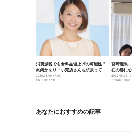
消費減税でも食料品値上げの可能性？
宮崎麗果、
眞鍋かをり「小売店さんも頑張ってく
在の姿に心
れると信じている」
か？」
2026.08.06 17:03
2026.08.06 17
ENTAME next
ENTAME next
あなたにおすすめの記事