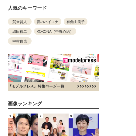
人気のキーワード
賀来賢人
愛のハイエナ
有働由美子
織田裕二
KOKONA（中野心結）
中村倫也
画像ランキング
1
2
3