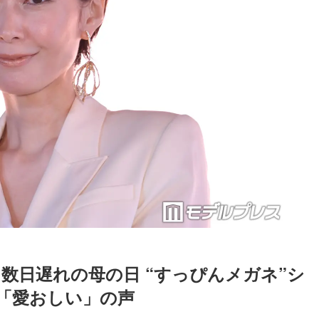
数日遅れの母の日 “すっぴんメガネ”シ
「愛おしい」の声
Loaded
:
87.03%