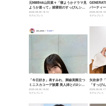
元NMB48山田菜々「寝ようかドラマ見
GENERA
ようか迷って」就寝前のすっぴんショ
パーティー
ット公開に絶賛の声「衝撃的な美し
るのが伝わ
2026.08.06 18:10
2026.08.06 18
モデルプレス
モデルプレス
さ」「オフ感満載な姿に悶絶」
そう」と反
「今日好き」表すみれ、脚線美際立つ
矢吹奈子「
ミニスカコーデ披露 美人姉との2ショ
「すっぴん
ットにも絶賛の声「姉妹揃ってビジュ
すぎてびっ
2026.08.06 18:00
2026.08.06 17
モデルプレス
モデルプレス
爆発」「スタイル抜群」