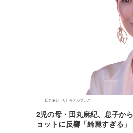
田丸麻紀（C）モデルプレス
2児の母・田丸麻紀、息子から
ョットに反響「綺麗すぎる」
/
Unmute