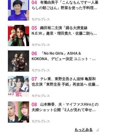
04
有働由美子「こんなもんです一人暮
らしの朝ごはん」野菜を使った手料理公
開「作ってみたい」「ヘルシーで美味し
そう」と反響
モデルプレス
05
織田裕二主演「踊る大捜査線
N.E.W.」趣里・増田貴久・佐藤二朗ら新
メンバー紹介映像解禁 各キャラクター象
徴する“謎のキーワード”も
モデルプレス
06
「No No Girls」ASHA＆
KOKONA、デビュー決定 ユニット・
TAKARAとしてセルフプロデュース楽曲
リリースへ
モデルプレス
07
テレ東、東野圭吾さん追悼 亀梨和
也主演「東野圭吾 手紙」再放送へ 佐藤隆
太・本田翼・中村倫也ら出演
モデルプレス
08
山本舞香、夫・マイファスHiroとの
夫婦ショット公開「2人が見れて幸せ」
「仲の良さが伝わってくる」と反響
モデルプレス
もっとみる