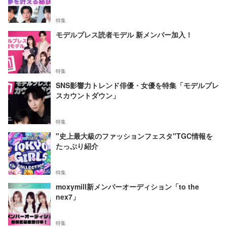
特集
モデルプレス読者モデル 新メンバー加入！
特集
SNS影響力トレンド俳優・女優を特集「モデルプレ
スカウントダウン」
特集
"史上最大級のファッションフェスタ"TGC情報を
たっぷり紹介
特集
moxymill新メンバーオーディション「to the
nex7」
特集