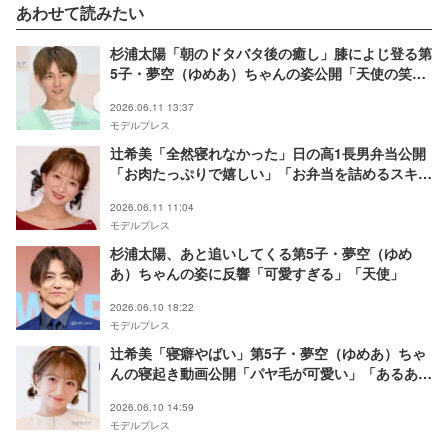
あわせて読みたい
杉浦太陽「朝のドタバタ後の癒し」膝によじ登る第
5子・夢空（ゆめあ）ちゃんの姿公開「天使の笑
顔」「リモコン握りしめてて可愛い」
2026.06.11 13:37
モデルプレス
辻希美「全然寝れなかった」日の高1長男弁当公開
「お肉たっぷりで嬉しい」「お弁当を詰めるスキル
尊敬」の声
2026.06.11 11:04
モデルプレス
杉浦太陽、あと追いしてくる第5子・夢空（ゆめ
あ）ちゃんの姿に反響「可愛すぎる」「天使」
2026.06.10 18:22
モデルプレス
辻希美「寝癖やばい」第5子・夢空（ゆめあ）ちゃ
んの寝起き動画公開「パヤ毛が可愛い」「あるある
過ぎる」
2026.06.10 14:59
モデルプレス