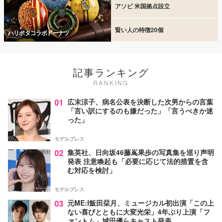
アソビ 米国拠点設立
賢い人の特徴20個
ハリポタコラボドーナツ
記事ランキング
RANKING
01
広末涼子、病名公表を決断した次男からの言葉
「言い訳にするのも嫌だった」「言うべきか迷
った」
モデルプレス
02
集英社、日向坂46藤嶌果歩の写真集を巡り声明
発表 注意喚起も「必要に応じて法的措置を含
む対応を検討」
モデルプレス
03
元ME:I飯田栞月、ミュージカル初出演「この上
ない喜びとともに大変光栄」4年ぶり上演「フ
ァントム」城田優らキャスト発表