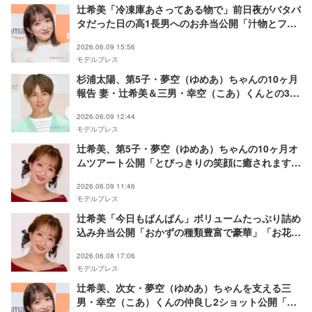
辻希美「冷凍庫あさってある物で」前日夜がバタバ
タだった日の高1長男へのお弁当公開「汁物とフル
ーツまであって栄養満点」「クオリティすごすぎ
2026.06.09 15:56
る」と反響
モデルプレス
杉浦太陽、第5子・夢空（ゆめあ）ちゃんの10ヶ月
報告 妻・辻希美＆三男・幸空（こあ）くんとの3シ
ョットも「成長が早くてびっくり」「愛情いっぱ
2026.06.09 12:44
い」
モデルプレス
辻希美、第5子・夢空（ゆめあ）ちゃんの10ヶ月オ
ムツアート公開「とびっきりの笑顔に癒されます」
「お部屋広い」の声
2026.06.09 11:46
モデルプレス
辻希美「今日もぱんぱん」ボリュームたっぷり詰め
込み弁当公開「おかずの種類豊富で豪華」「お花の
ウインナー可愛い」の声
2026.06.08 17:06
モデルプレス
辻希美、次女・夢空（ゆめあ）ちゃんを支える三
男・幸空（こあ）くんの仲良し2ショット公開「優