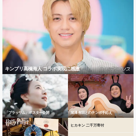
キンプリ高橋海人 コラボ実現に感激
「ブラッサム」ポスター公開
深澤 有田とのテンポ手応え
ヒカキン 二千万寄付