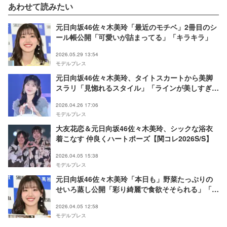
あわせて読みたい
元日向坂46佐々木美玲「最近のモチベ」2冊目のシ
ール帳公開「可愛いが詰まってる」「キラキラ」
2026.05.29 13:54
モデルプレス
元日向坂46佐々木美玲、タイトスカートから美脚
スラリ「見惚れるスタイル」「ラインが美しすぎ
る」
2026.04.26 17:06
モデルプレス
大友花恋＆元日向坂46佐々木美玲、シックな浴衣
着こなす 仲良くハートポーズ【関コレ2026S/S】
2026.04.05 15:38
モデルプレス
元日向坂46佐々木美玲「本日も」野菜たっぷりの
せいろ蒸し公開「彩り綺麗で食欲そそられる」「ヘ
ルシーで美味しそう」の声
2026.04.05 12:58
モデルプレス