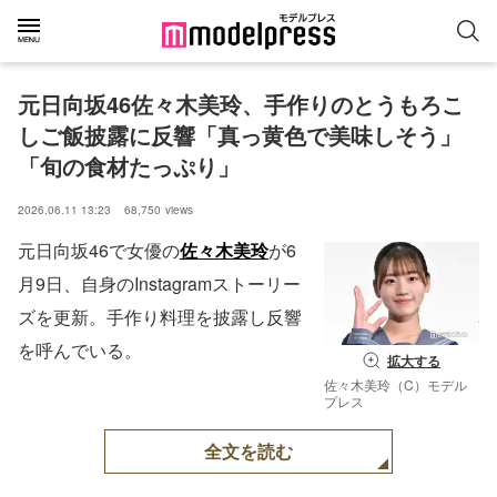
元日向坂46佐々木美玲、手作りのとうもろこ
しご飯披露に反響「真っ黄色で美味しそう」
「旬の食材たっぷり」
2026.06.11 13:23
68,750
views
元日向坂46で女優の
佐々木美玲
が6
月9日、自身のInstagramストーリー
ズを更新。手作り料理を披露し反響
を呼んでいる。
拡大する
佐々木美玲（C）モデル
プレス
全文を読む