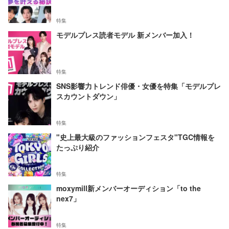
特集
モデルプレス読者モデル 新メンバー加入！
特集
SNS影響力トレンド俳優・女優を特集「モデルプレ
スカウントダウン」
特集
"史上最大級のファッションフェスタ"TGC情報を
たっぷり紹介
特集
moxymill新メンバーオーディション「to the
nex7」
特集