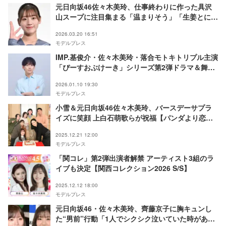
元日向坂46佐々木美玲、仕事終わりに作った具沢
山スープに注目集まる「温まりそう」「生姜とにん
にく入れるの天才」
2026.03.20 16:51
モデルプレス
IMP.基俊介・佐々木美玲・落合モトキトリプル主演
「ぴーすおぶけーき」シリーズ第2弾ドラマ＆舞台
制作決定 国会占拠事件に巻き込まれる【ぴーすお
2026.01.10 19:30
ぶせーふ】
モデルプレス
小雪＆元日向坂46佐々木美玲、バースデーサプラ
イズに笑顔 上白石萌歌らが祝福【パンダより恋が
苦手な私たち】
2025.12.21 12:00
モデルプレス
「関コレ」第2弾出演者解禁 アーティスト3組のラ
イブも決定【関西コレクション2026 S/S】
2025.12.12 18:00
モデルプレス
元日向坂46・佐々木美玲、齊藤京子に胸キュンし
た“男前”行動「1人でシクシク泣いていた時があっ