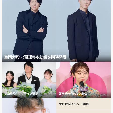
重岡大毅・濱田崇裕 結婚を同時発表
福山雅治がサプライズ登場
峯岸 夫からのキス告白
大野智がイベント開催