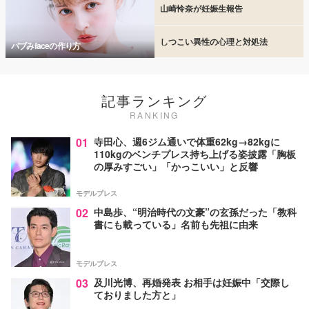
山崎怜奈が妊娠生報告
しつこい異性の心理と対処法
バブみfaceの作り方
記事ランキング
RANKING
01
寺田心、週6ジム通いで体重62kg→82kgに
110kgのベンチプレス持ち上げる姿披露「胸板
の厚みすごい」「かっこいい」と反響
モデルプレス
02
中島歩、“明治時代の文豪”の玄孫だった「教科
書にも載っている」名前も先祖に由来
モデルプレス
03
及川光博、再婚発表 お相手は妊娠中「交際し
ておりました方と」