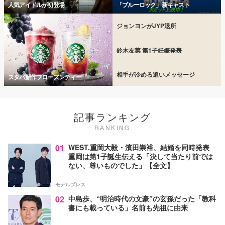
人気アイドルが初登場
「ブルーロック」新キャスト
ジョンヨンがJYP退所
鈴木友菜 第1子妊娠発表
相手が冷める追いメッセージ
スタバ新作フローズンティー
記事ランキング
RANKING
01
WEST.重岡大毅・濱田崇裕、結婚を同時発表
重岡は第1子誕生伝える「決して当たり前では
ない、尊いものでした」【全文】
モデルプレス
02
中島歩、“明治時代の文豪”の玄孫だった「教科
書にも載っている」名前も先祖に由来