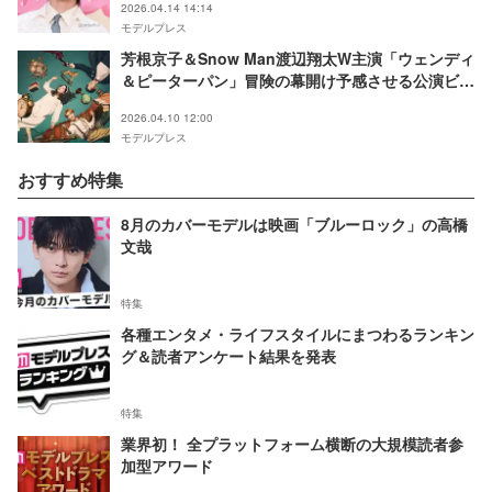
2026.04.14 14:14
モデルプレス
芳根京子＆Snow Man渡辺翔太W主演「ウェンディ
＆ピーターパン」冒険の幕開け予感させる公演ビジ
ュアル解禁
2026.04.10 12:00
モデルプレス
おすすめ特集
8月のカバーモデルは映画「ブルーロック」の高橋
文哉
特集
各種エンタメ・ライフスタイルにまつわるランキン
グ＆読者アンケート結果を発表
特集
業界初！ 全プラットフォーム横断の大規模読者参
加型アワード