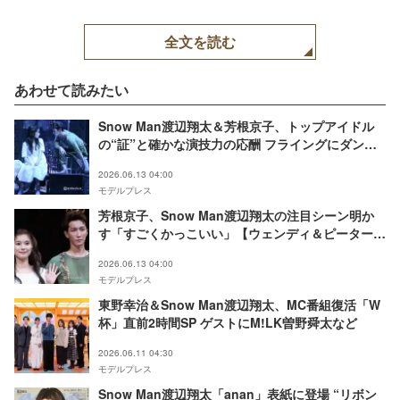
全文を読む
あわせて読みたい
Snow Man渡辺翔太＆芳根京子、トップアイドル
の“証”と確かな演技力の応酬 フライングにダン
ス…目離せぬステージ【「ウェンディ＆ピーターパ
2026.06.13 04:00
ン」ゲネプロレポ】
モデルプレス
芳根京子、Snow Man渡辺翔太の注目シーン明か
す「すごくかっこいい」【ウェンディ＆ピーターパ
ン】
2026.06.13 04:00
モデルプレス
東野幸治＆Snow Man渡辺翔太、MC番組復活「W
杯」直前2時間SP ゲストにM!LK曽野舜太など
2026.06.11 04:30
モデルプレス
Snow Man渡辺翔太「anan」表紙に登場 “リボン