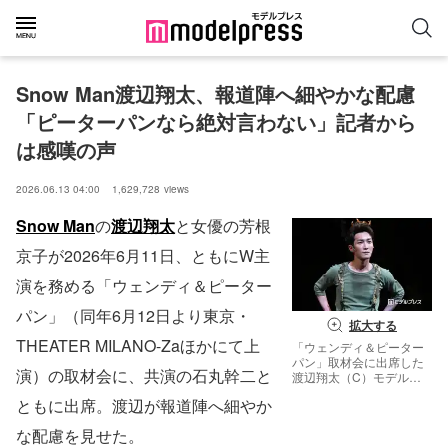
Snow Man渡辺翔太、報道陣へ細やかな配慮
「ピーターパンなら絶対言わない」記者から
は感嘆の声
2026.06.13 04:00
1,629,728
views
Snow Man
の
渡辺翔太
と女優の芳根
京子が2026年6月11日、ともにW主
演を務める「ウェンディ＆ピーター
パン」（同年6月12日より東京・
拡大する
THEATER MILANO-Zaほかにて上
「ウェンディ＆ピーター
パン」取材会に出席した
演）の取材会に、共演の石丸幹二と
渡辺翔太（C）モデルプ
レス
ともに出席。渡辺が報道陣へ細やか
な配慮を見せた。