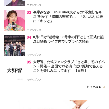
モデルプレス
03
峯岸みなみ、YouTuber夫からの“不意打ちキ
ス”明かす「暗闇の密室で…」「久しぶりに夫
にドキッと」
モデルプレス
04
8月8日が“超特急・8号車の日”として正式に記
念日登録 ライブ内でサプライズ発表
モデルプレス
05
大野智、公式ファンクラブ「さと島」初のイベ
ント開催へ 全国で12公演「近い距離で会える
ことを楽しみにしてます」【日程】
モデルプレス
もっとみる