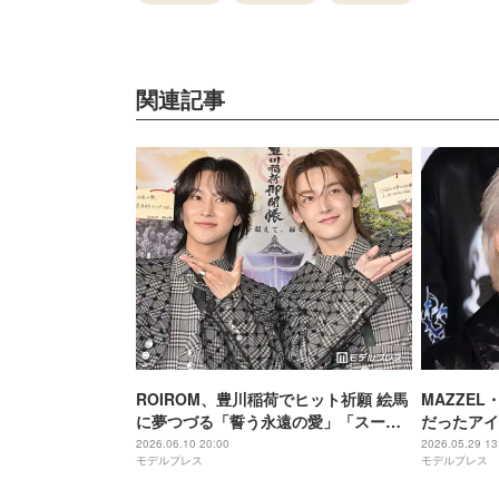
関連記事
ROIROM、豊川稲荷でヒット祈願 絵馬
MAZZEL
に夢つづる「誓う永遠の愛」「スーパ
だったアイ
ーアイドル」
線」「神エ
2026.06.10 20:00
2026.05.29 13
モデルプレス
モデルプレス