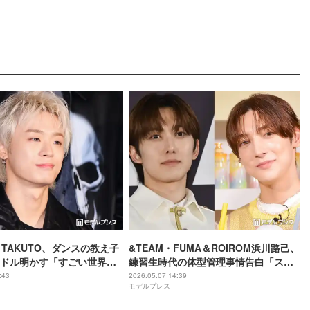
・TAKUTO、ダンスの教え子
&TEAM・FUMA＆ROIROM浜川路己、
ドル明かす「すごい世界
練習生時代の体型管理事情告白「スト
ピソード」と話題
イックすぎる」「デビューして再会す
:43
2026.05.07 14:39
モデルプレス
るの感動」と反響相次ぐ