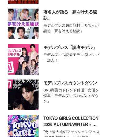
著名人が語る「夢を叶える秘
訣」
モデルプレス独自取材！著名人が
語る「夢を叶える秘訣」
モデルプレス「読者モデル」
モデルプレス読者モデル 新メンバ
ー加入！
モデルプレスカウントダウン
SNS影響力トレンド俳優・女優を
特集「モデルプレスカウントダウ
ン」
TOKYO GIRLS COLLECTION
2026 AUTUMN/WINTER × モ
デルプレス
"史上最大級のファッションフェス
タ"TGC情報をたっぷり紹介