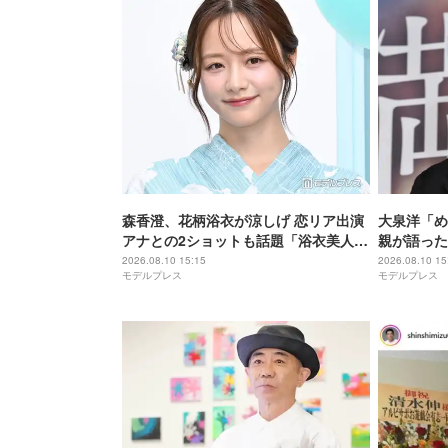
森香澄、花柄浴衣が涼しげ 恋リア出演
大泉洋「め
アナとの2ショットも話題「浴衣美人」
親が語った
「隣歩きたい」
白「アドリ
2026.08.10 15:15
2026.08.10 15
モデルプレス
モデルプレス
よね」の声