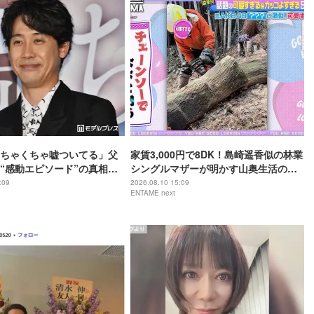
ちゃくちゃ嘘ついてる」父
家賃3,000円で8DK！島崎遥香似の林業
“感動エピソード”の真相告
シングルマザーが明かす山奥生活の実
ブすごい」「きっと愛情だ
態
:09
2026.08.10 15:09
ENTAME next