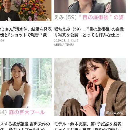
おじさん”清水伸、結婚を発表
堀ちえみ（59）、“目の施術後”の自撮
優と2ショットで報告「変わ
り写真を公開「とっても好みな仕上が
ていただけたら嬉しい」
り」
:06
2026.08.10 13:19
ABEMA TIMES
スする姿が話題 吉田栄作の
モデル・鈴木友菜、第1子妊娠を発表
名、庭の巨大プールを公開
ふっくらお腹も披露「穏やかで愛おし