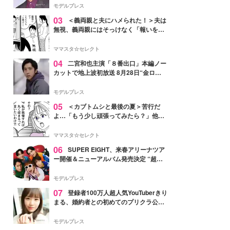
モデルプレス
03
＜義両親と夫にハメられた！＞夫は
無視、義両親にはそっけなく「報いを受
ければいい」【第7話まんが】
ママスタ☆セレクト
04
二宮和也主演「８番出口」本編ノー
カットで地上波初放送 8月28日“金ロ
ー”枠
モデルプレス
05
＜カブトムシと最後の夏＞苦行だ
よ…「もう少し頑張ってみたら？」他人
事の夫にイラッ【第2話まんが】
ママスタ☆セレクト
06
SUPER EIGHT、来春アリーナツア
ー開催＆ニューアルバム発売決定 “超
八”の日にサプライズ発表
モデルプレス
07
登録者100万人超人気YouTuberきり
まる、婚約者との初めてのプリクラ公開
「思わず笑った」「仲良しで微笑まし
い」と反響
モデルプレス