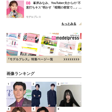
08
峯岸みなみ、YouTuber夫からの“不
意打ちキス”明かす「暗闇の密室で…」
「久しぶりに夫にドキッと」
モデルプレス
もっとみる
画像ランキング
1
2
3
4
5
6