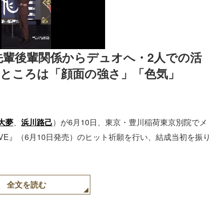
で先輩後輩関係からデュオへ・2人での活
るところは「顔面の強さ」「色気」
大夢
、
浜川路己
）が6月10日、東京・豊川稲荷東京別院でメ
WAVE』（6月10日発売）のヒット祈願を行い、結成当初を振り
全文を読む