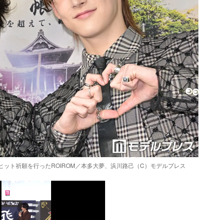
」のヒット祈願を行ったROIROM／本多大夢、浜川路己（C）モデルプレス