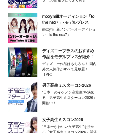
moxymillオーディション「to
the nex7」×モデルプレス
moxymill新メンバーオーディショ
ン「to the nex7」
ディズニープラスのおすすめ
作品をモデルプレスが紹介！
ディズニー作品はもちろん！ 国内
外の人気作がすべて見放題！
【PR】
男子高生ミスターコン2026
“日本一のイケメン高校生”を決め
る「男子高生ミスターコン2026」
開催中！
女子高生ミスコン2026
“日本一かわいい女子高生”を決め
る「女子高生ミスコン2026」開催