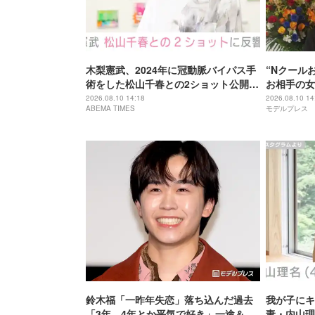
木梨憲武、2024年に冠動脈バイパス手
“Nクール
術をした松山千春との2ショット公開
お相手の女
「え？ちー様？」「お元気そうで」な
らず見守っ
2026.08.10 14:18
2026.08.10 14
ABEMA TIMES
モデルプレス
どの反響
鈴木福「一昨年失恋」落ち込んだ過去
我が子にキ
「3年、4年とか平気で好き」一途＆積
妻・内山理