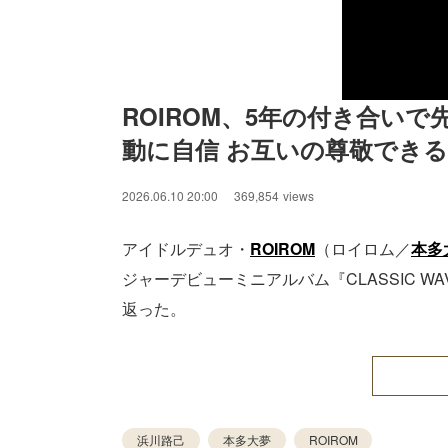
ROIROM、5年の付き合い
動に自信 お互いの尊敬でき
2026.06.10 20:00
369,854
views
アイドルデュオ・
ROIROM
（ロイロム／
本多
ジャーデビューミニアルバム『CLASSIC 
返った。
浜川路己
本多大夢
ROIROM