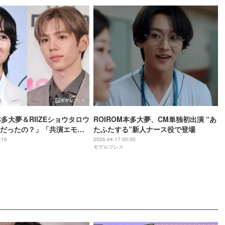
本多大夢＆RIIZEショウタロウ
ROIROM本多大夢、CM単独初出演 “あ
だったの？」「共演エモす
たふたする”新人ナース役で登場
組む2ショットに反響
:19
2026.04.17 00:00
モデルプレス