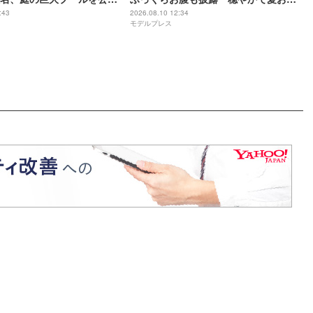
水が好き」
い日々を過ごしています」
:43
2026.08.10 12:34
モデルプレス