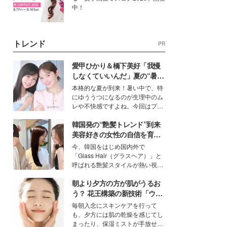
中！
トレンド
PR
愛甲ひかり＆橋下美好「我慢
しなくていいんだ」夏の“暑さ
対策”の新しい選択肢とは？
本格的な夏が到来！暑い中で、特
にゆううつになるのが生理中のム
レや不快感ですよね。今回はプラ
イベートでも仲良しで旅行好きな
韓国発の“艶髪トレンド”到来
モデル・愛甲ひかりさんと橋下美
好さんを迎えて本音で女子会トー
美容好きの女性の自信を育む
ク。猛暑のお出かけを快適に過ご
「ヘアケア事情」って？
今、韓国をはじめ国内外で
すヒントや、2人が感動した夏の
「Glass Hair（グラスヘア）」と
生理の新常識にも迫りました。
呼ばれる艶髪スタイルが熱い視線
を集めています。メイクやファッ
朝より夕方の方が肌がうるお
ションの完成度を高めるベースと
して、“髪そのものの美しさ”に改
う？ 花王構築の新技術「ウォ
めて注目する人が増えている様
ーターキャプチャリングスキ
毎朝入念にスキンケアを行って
子。今回は、そんな憧れの艶やか
ン（捕水肌）」がスキンケア
も、夕方には肌の乾燥を感じてし
な髪を日常で叶える、美容好きの
の常識を変える予感
まったり、保湿ミストが手放せな