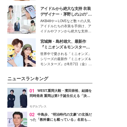
女性たちのヘアケア事情を紹介し
いという読者も多いのでは？そん
ます。
アイドルから絶大な支持 衣装
な美容の常識を大きく変える可能
性を秘めた、革新的な「Water
デザイナー・茅野しのぶの“可
Capturing Skin（ウォーターキャ
愛い”を作る美学＜「シチズン
AKB48や＝LOVEなど数々の人気
プチャリングスキン：捕水肌）」
クロスシー」インタビュー＞
アイドルたちの衣装を手掛け、ア
技術を、花王が構築した。
イドルやファンから絶大な支持を
得る、株式会社オサレカンパニー
宮城舞・島村雄大、最新作
取締役兼クリエイティブディレク
ター・茅野しのぶ。一人ひとりの
『ミニオンズ＆モンスター
個性に寄り添い、魅力を引き出す
ズ』の魅力熱弁 ハチャメチャ
世界中で愛される「ミニオンズ」
衣装作りは、多くの女性たちに勇
だけじゃない“友情と絆”に感
シリーズの最新作『ミニオンズ＆
気と自信を与え続けている。
動
モンスターズ』が8月7日（金）に
公開。モデルプレスでは、“大のミ
ニオン好き”という共通点を持つモ
ニュースランキング
デルの宮城舞と島村雄大の特別対
談をお届け！それぞれの視点か
ら、今作ならではの魅力や予想外
01
WEST.重岡大毅・濱田崇裕、結婚を
の感動をもたらす奥深いストーリ
同時発表 重岡は第1子誕生伝える「決し
ーについて熱く語り合ってもらっ
て当たり前ではない、尊いものでした」
た。
【全文】
モデルプレス
02
中島歩、“明治時代の文豪”の玄孫だ
った「教科書にも載っている」名前も先
祖に由来