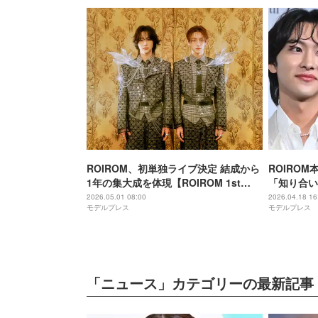
ROIROM、初単独ライブ決定 結成から
ROIROM
1年の集大成を体現【ROIROM 1st
「知り合い
Concert 2026 “MYSTIQUE”】
ぎる」 肩
2026.05.01 08:00
2026.04.18 16
モデルプレス
モデルプレス
「ニュース」カテゴリーの最新記事