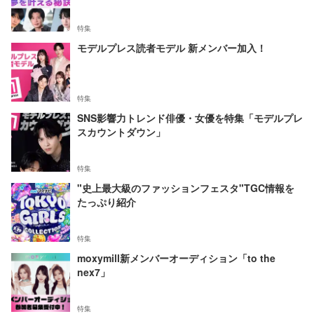
特集
モデルプレス読者モデル 新メンバー加入！
特集
SNS影響力トレンド俳優・女優を特集「モデルプレ
スカウントダウン」
特集
"史上最大級のファッションフェスタ"TGC情報を
たっぷり紹介
特集
moxymill新メンバーオーディション「to the
nex7」
特集