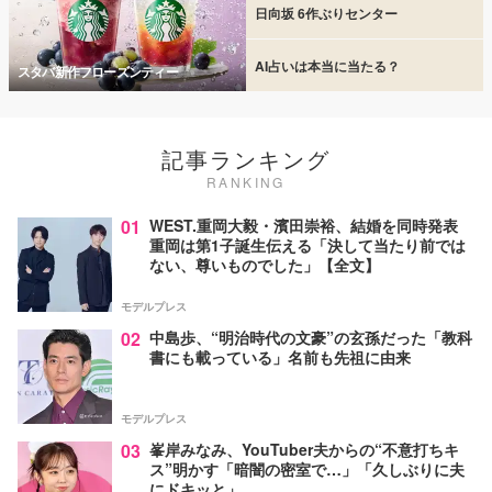
日向坂 6作ぶりセンター
AI占いは本当に当たる？
スタバ新作フローズンティー
記事ランキング
RANKING
01
WEST.重岡大毅・濱田崇裕、結婚を同時発表
重岡は第1子誕生伝える「決して当たり前では
ない、尊いものでした」【全文】
モデルプレス
02
中島歩、“明治時代の文豪”の玄孫だった「教科
書にも載っている」名前も先祖に由来
モデルプレス
03
峯岸みなみ、YouTuber夫からの“不意打ちキ
ス”明かす「暗闇の密室で…」「久しぶりに夫
にドキッと」