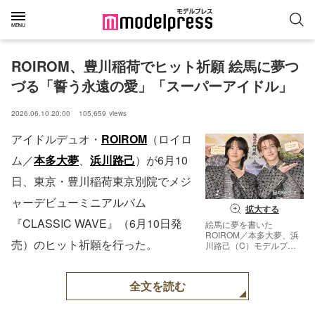
ROIROM、豊川稲荷でヒット祈願 絵馬に夢つ
づる「誓う永遠の愛」「スーパーアイドル」
2026.06.10 20:00
105,659
views
アイドルデュオ・
ROIROM
（ロイロ
ム／
本多大夢
、
浜川路己
）が6月10
日、東京・豊川稲荷東京別院でメジ
ャーデビューミニアルバム
拡大する
『CLASSIC WAVE』（6月10日発
絵馬に夢を書いた
ROIROM／本多大夢、浜
売）のヒット祈願を行った。
川路己（C）モデルプレ
ス
全文を読む