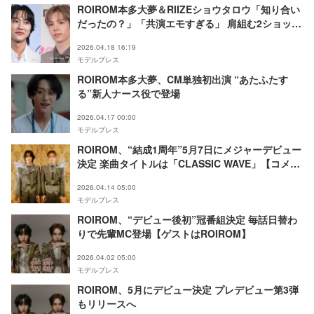
ROIROM本多大夢＆RIIZEショウタロウ「知り合い
だったの？」「共演エモすぎる」 肩組む2ショット
に反響
2026.04.18 16:19
モデルプレス
ROIROM本多大夢、CM単独初出演 “あたふたす
る”新人ナース役で登場
2026.04.17 00:00
モデルプレス
ROIROM、“結成1周年”5月7日にメジャーデビュー
決定 楽曲タイトルは「CLASSIC WAVE」【コメン
ト】
2026.04.14 05:00
モデルプレス
ROIROM、“デビュー後初”冠番組決定 毎話日替わ
りで先輩MC登場【ゲストはROIROM】
2026.04.02 05:00
モデルプレス
ROIROM、5月にデビュー決定 プレデビュー第3弾
もリリースへ