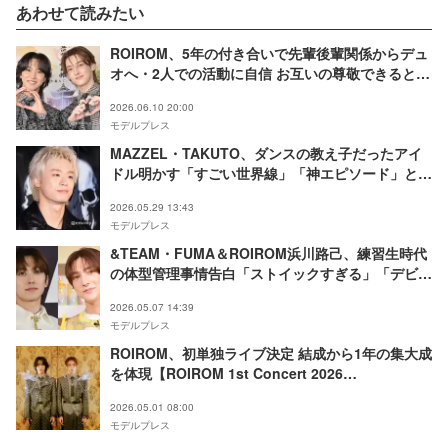
あわせて読みたい
ROIROM、5年の付き合いで先輩後輩関係からデュ
オへ・2人での活動に自信 お互いの尊敬できるとこ
ろは「顔面の強さ」「色気」
2026.06.10 20:00
モデルプレス
MAZZEL・TAKUTO、ダンスの教え子だったアイ
ドル明かす「すごい世界線」「神エピソード」と話
題
2026.05.29 13:43
モデルプレス
&TEAM・FUMA＆ROIROM浜川路己、練習生時代
の体型管理事情告白「ストイックすぎる」「デビュ
ーして再会するの感動」と反響相次ぐ
2026.05.07 14:39
モデルプレス
ROIROM、初単独ライブ決定 結成から1年の集大成
を体現【ROIROM 1st Concert 2026
“MYSTIQUE”】
2026.05.01 08:00
モデルプレス