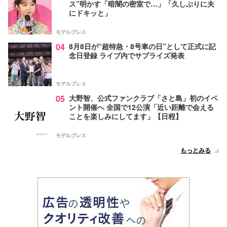
ス”明かす「暗闇の密室で…」「久しぶりに夫
にドキッと」
モデルプレス
04
8月8日が“超特急・8号車の日”として正式に記
念日登録 ライブ内でサプライズ発表
モデルプレス
05
大野智、公式ファンクラブ「さと島」初のイベ
ント開催へ 全国で12公演「近い距離で会える
ことを楽しみにしてます」【日程】
モデルプレス
もっとみる