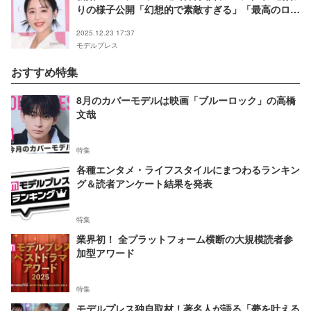
りの様子公開「幻想的で素敵すぎる」「最高のロケ
ーション」と反響
2025.12.23 17:37
モデルプレス
おすすめ特集
8月のカバーモデルは映画「ブルーロック」の高橋
文哉
特集
各種エンタメ・ライフスタイルにまつわるランキン
グ＆読者アンケート結果を発表
特集
業界初！ 全プラットフォーム横断の大規模読者参
加型アワード
特集
モデルプレス独自取材！著名人が語る「夢を叶える