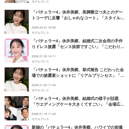
モデルプレス
「バチェラー4」休井美郷、美脚際立つ夫とのデー
トコーデに反響「おしゃれなコート」「スタイル良
すぎ」
2026.02.01 16:30
モデルプレス
「バチェラー4」休井美郷、結婚式二次会用の手作
りドレス披露「センス抜群ですごい」「こだわり感
じる」と絶賛の声
2026.01.30 14:11
モデルプレス
「バチェラー4」休井美郷、挙式報告 こだわった会
場での披露宴ショットに「リアルプリンセス」「ド
ラマみたい」と祝福の声
2026.01.20 11:44
モデルプレス
「バチェラー4」休井美郷、結婚式の様子が話題
「ウエディングケーキ大きくてすごい」「会場広く
て豪華」シーズン4出演者集結
2026.01.18 11:40
モデルプレス
新婚の「バチェラー4」休井美郷、ハワイでの前撮