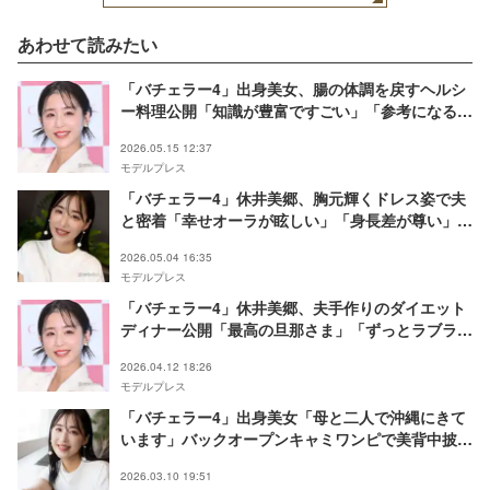
あわせて読みたい
「バチェラー4」出身美女、腸の体調を戻すヘルシ
ー料理公開「知識が豊富ですごい」「参考になる」
と反響
2026.05.15 12:37
モデルプレス
「バチェラー4」休井美郷、胸元輝くドレス姿で夫
と密着「幸せオーラが眩しい」「身長差が尊い」の
声
2026.05.04 16:35
モデルプレス
「バチェラー4」休井美郷、夫手作りのダイエット
ディナー公開「最高の旦那さま」「ずっとラブラ
ブ」と反響
2026.04.12 18:26
モデルプレス
「バチェラー4」出身美女「母と二人で沖縄にきて
います」バックオープンキャミワンピで美背中披露
「スタイル神」「綺麗すぎる」と反響
2026.03.10 19:51