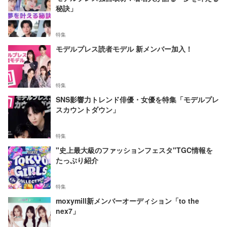
秘訣」
特集
モデルプレス読者モデル 新メンバー加入！
特集
SNS影響力トレンド俳優・女優を特集「モデルプレ
スカウントダウン」
特集
"史上最大級のファッションフェスタ"TGC情報を
たっぷり紹介
特集
moxymill新メンバーオーディション「to the
nex7」