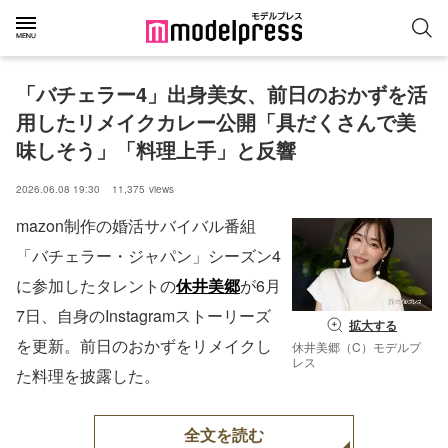
「バチェラー4」出身美女、前日のおかずを活
用したリメイクカレー公開「具だくさんで美
味しそう」「料理上手」と反響
2026.06.08 19:30
11,375
views
mazon制作の婚活サバイバル番組
「バチェラー・ジャパン」シーズン4
に参加したタレントの
休井美郷
が6月
7日、自身のInstagramストーリーズ
拡大する
を更新。前日のおかずをリメイクし
休井美郷（C）モデルプ
レス
た料理を披露した。
全文を読む