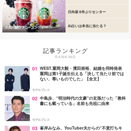
日向坂 6作ぶりセンター
AI占いは本当に当たる？
スタバ新作フローズンティー
記事ランキング
RANKING
01
WEST.重岡大毅・濱田崇裕、結婚を同時発表
重岡は第1子誕生伝える「決して当たり前では
ない、尊いものでした」【全文】
モデルプレス
02
中島歩、“明治時代の文豪”の玄孫だった「教科
書にも載っている」名前も先祖に由来
モデルプレス
03
峯岸みなみ、YouTuber夫からの“不意打ちキ