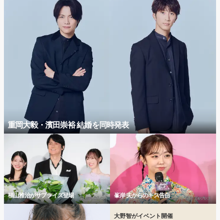
重岡大毅・濱田崇裕 結婚を同時発表
福山雅治がサプライズ登場
峯岸 夫からのキス告白
大野智がイベント開催