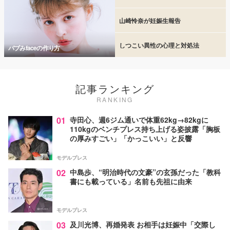
山崎怜奈が妊娠生報告
しつこい異性の心理と対処法
バブみfaceの作り方
記事ランキング
RANKING
01
寺田心、週6ジム通いで体重62kg→82kgに
110kgのベンチプレス持ち上げる姿披露「胸板
の厚みすごい」「かっこいい」と反響
モデルプレス
02
中島歩、“明治時代の文豪”の玄孫だった「教科
書にも載っている」名前も先祖に由来
モデルプレス
03
及川光博、再婚発表 お相手は妊娠中「交際し