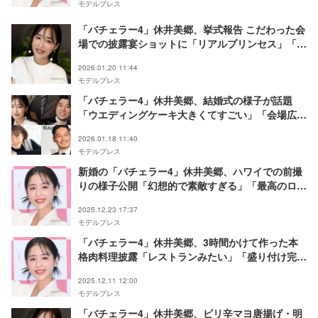
モデルプレス
「バチェラー4」休井美郷、挙式報告 こだわった会
場での披露宴ショットに「リアルプリンセス」「ド
ラマみたい」と祝福の声
2026.01.20 11:44
モデルプレス
「バチェラー4」休井美郷、結婚式の様子が話題
「ウエディングケーキ大きくてすごい」「会場広く
て豪華」シーズン4出演者集結
2026.01.18 11:40
モデルプレス
新婚の「バチェラー4」休井美郷、ハワイでの前撮
りの様子公開「幻想的で素敵すぎる」「最高のロケ
ーション」と反響
2025.12.23 17:37
モデルプレス
「バチェラー4」休井美郷、3時間かけて作った本
格肉料理披露「レストランみたい」「盛り付け完
璧」と驚きの声
2025.12.11 12:00
モデルプレス
「バチェラー4」休井美郷、ピリ辛マヨ唐揚げ・明