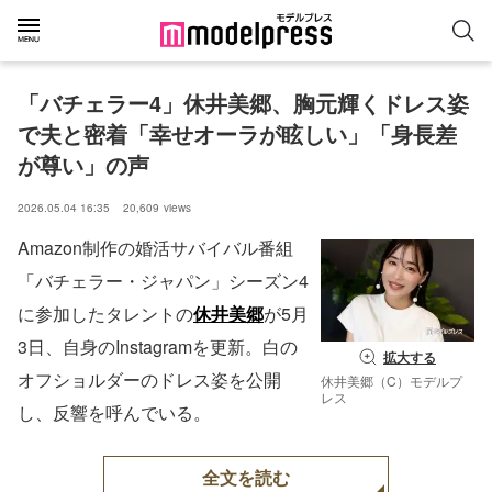
「バチェラー4」休井美郷、胸元輝くドレス姿
で夫と密着「幸せオーラが眩しい」「身長差
が尊い」の声
2026.05.04 16:35
20,609
views
Amazon制作の婚活サバイバル番組
「バチェラー・ジャパン」シーズン4
に参加したタレントの
休井美郷
が5月
3日、自身のInstagramを更新。白の
拡大する
オフショルダーのドレス姿を公開
休井美郷（C）モデルプ
レス
し、反響を呼んでいる。
全文を読む