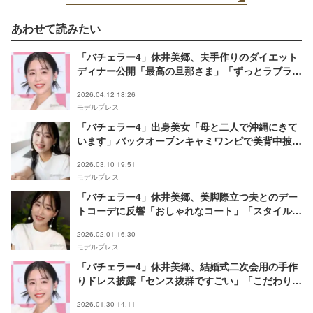
あわせて読みたい
「バチェラー4」休井美郷、夫手作りのダイエット
ディナー公開「最高の旦那さま」「ずっとラブラ
ブ」と反響
2026.04.12 18:26
モデルプレス
「バチェラー4」出身美女「母と二人で沖縄にきて
います」バックオープンキャミワンピで美背中披露
「スタイル神」「綺麗すぎる」と反響
2026.03.10 19:51
モデルプレス
「バチェラー4」休井美郷、美脚際立つ夫とのデー
トコーデに反響「おしゃれなコート」「スタイル良
すぎ」
2026.02.01 16:30
モデルプレス
「バチェラー4」休井美郷、結婚式二次会用の手作
りドレス披露「センス抜群ですごい」「こだわり感
じる」と絶賛の声
2026.01.30 14:11