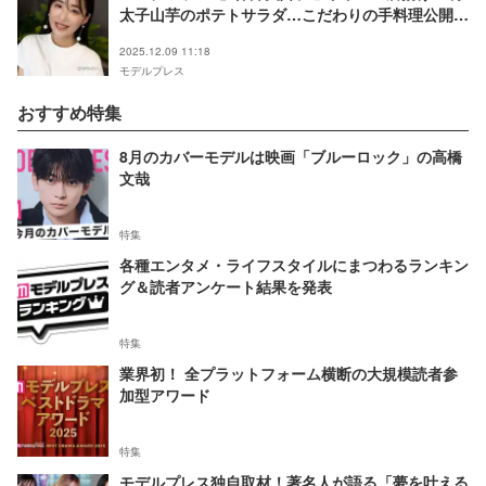
太子山芋のポテトサラダ…こだわりの手料理公開
「真似してみたい」「お店のクオリティ」と反響
2025.12.09 11:18
モデルプレス
おすすめ特集
8月のカバーモデルは映画「ブルーロック」の高橋
文哉
特集
各種エンタメ・ライフスタイルにまつわるランキン
グ＆読者アンケート結果を発表
特集
業界初！ 全プラットフォーム横断の大規模読者参
加型アワード
特集
モデルプレス独自取材！著名人が語る「夢を叶える