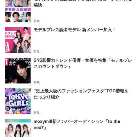
秘訣」
特集
モデルプレス読者モデル 新メンバー加入！
特集
SNS影響力トレンド俳優・女優を特集「モデルプレ
スカウントダウン」
特集
"史上最大級のファッションフェスタ"TGC情報を
たっぷり紹介
特集
moxymill新メンバーオーディション「to the
nex7」