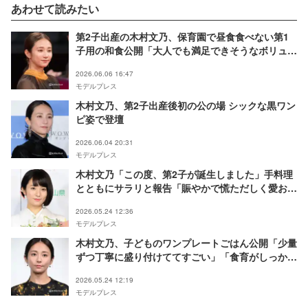
あわせて読みたい
第2子出産の木村文乃、保育園で昼食食べない第1
子用の和食公開「大人でも満足できそうなボリュー
ム」「ご飯が進化してる」と反響
2026.06.06 16:47
モデルプレス
木村文乃、第2子出産後初の公の場 シックな黒ワン
ピ姿で登壇
2026.06.04 20:31
モデルプレス
木村文乃「この度、第2子が誕生しました」手料理
とともにサラリと報告「賑やかで慌ただしく愛おし
い日々を過ごしています」2023年に再婚・第1子出
2026.05.24 12:36
産
モデルプレス
木村文乃、子どものワンプレートごはん公開「少量
ずつ丁寧に盛り付けててすごい」「食育がしっかり
してて尊敬」と反響
2026.05.24 12:19
モデルプレス