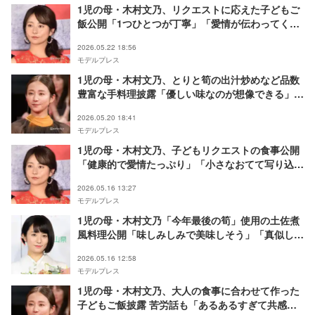
1児の母・木村文乃、リクエストに応えた子どもご
飯公開「1つひとつが丁寧」「愛情が伝わってく
る」と反響
2026.05.22 18:56
モデルプレス
1児の母・木村文乃、とりと筍の出汁炒めなど品数
豊富な手料理披露「優しい味なのが想像できる」
「レパートリーすごい」の声
2026.05.20 18:41
モデルプレス
1児の母・木村文乃、子どもリクエストの食事公開
「健康的で愛情たっぷり」「小さなおてて写り込ん
でるのが可愛らしい」と反響
2026.05.16 13:27
モデルプレス
1児の母・木村文乃「今年最後の筍」使用の土佐煮
風料理公開「味しみしみで美味しそう」「真似した
い」の声
2026.05.16 12:58
モデルプレス
1児の母・木村文乃、大人の食事に合わせて作った
子どもご飯披露 苦労話も「あるあるすぎて共感」