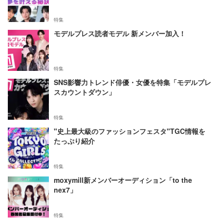
特集
モデルプレス読者モデル 新メンバー加入！
特集
SNS影響力トレンド俳優・女優を特集「モデルプレ
スカウントダウン」
特集
"史上最大級のファッションフェスタ"TGC情報を
たっぷり紹介
特集
moxymill新メンバーオーディション「to the
nex7」
特集