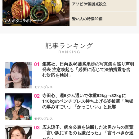
アソビ 米国拠点設立
賢い人の特徴20個
ハリポタコラボドーナツ
記事ランキング
RANKING
01
集英社、日向坂46藤嶌果歩の写真集を巡り声明
発表 注意喚起も「必要に応じて法的措置を含
む対応を検討」
モデルプレス
02
寺田心、週6ジム通いで体重62kg→82kgに
110kgのベンチプレス持ち上げる姿披露「胸板
の厚みすごい」「かっこいい」と反響
モデルプレス
03
広末涼子、病名公表を決断した次男からの言葉
「言い訳にするのも嫌だった」「言うべきか迷
った」