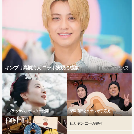
キンプリ高橋海人 コラボ実現に感激
「ブラッサム」ポスター公開
深澤 有田とのテンポ手応え
ヒカキン 二千万寄付