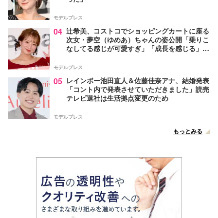
モデルプレス
04
辻希美、コストコでショッピングカートに座る
次女・夢空（ゆめあ）ちゃんの姿公開「乗りこ
なしてる感じが可愛すぎ」「成長を感じる」の
声
モデルプレス
05
レインボー池田直人＆佐藤佳奈アナ、結婚発表
「コント内で発表させていただきました」読売
テレビ退社は生活拠点変更のため
モデルプレス
もっとみる