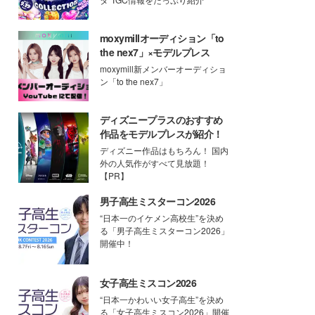
moxymillオーディション「to
the nex7」×モデルプレス
moxymill新メンバーオーディショ
ン「to the nex7」
ディズニープラスのおすすめ
作品をモデルプレスが紹介！
ディズニー作品はもちろん！ 国内
外の人気作がすべて見放題！
【PR】
男子高生ミスターコン2026
“日本一のイケメン高校生”を決め
る「男子高生ミスターコン2026」
開催中！
女子高生ミスコン2026
“日本一かわいい女子高生”を決め
る「女子高生ミスコン2026」開催