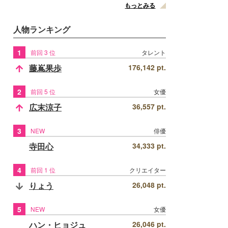
もっとみる
人物ランキング
1
前回 3 位
タレント
藤嶌果歩
176,142 pt.
2
前回 5 位
女優
広末涼子
36,557 pt.
3
NEW
俳優
寺田心
34,333 pt.
4
前回 1 位
クリエイター
りょう
26,048 pt.
5
NEW
女優
ハン・ヒョジュ
26,046 pt.