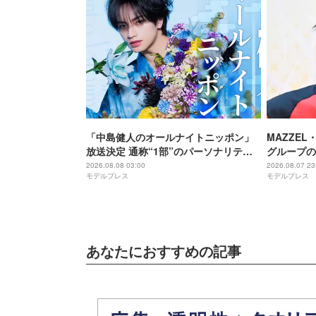
「中島健人のオールナイトニッポン」
MAZZEL
放送決定 通称“1部”のパーソナリティ
グループの
初担当
違うんです
2026.08.08 03:00
2026.08.07 23
モデルプレス
モデルプレス
あなたにおすすめの記事