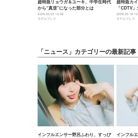
超特急リョウガ＆ユーキ、中学生時代
超特急カイ
から“真逆”になった部分とは
「CDTV
へ
2026.05.23 12:38
2026.05.18 13
モデルプレス
モデルプレス
「ニュース」カテゴリーの最新記事
インフルエンサー野呂ふわり、すっぴ
インフルエ