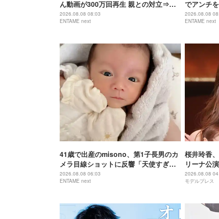
ん動画が300万回再生 親との対立⇒ア
でアンチを
ンチに病み「動画全消し」の軌跡
部猫のため
2026.08.08 08:03
2026.08.08 08
ENTAME next
ENTAME next
41歳で出産のmisono、第1子長男のカ
桜井玲香、
メラ目線ショットに反響「天使すぎ
リーナ公演
る」
る」【New 
2026.08.08 06:03
2026.08.08 04
ENTAME next
モデルプレス