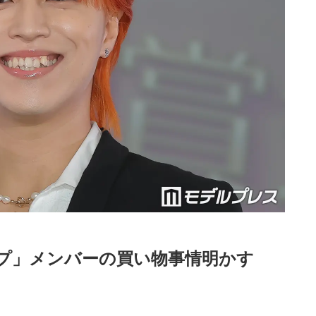
プ」メンバーの買い物事情明かす
Loaded
:
87.03%