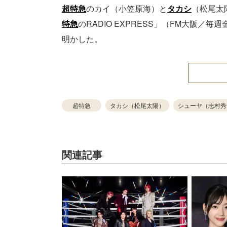
超特急
のカイ（小笠原海）と
タカシ
（松尾太
特急
のRADIO EXPRESS」（FM大阪／
明かした。
超特急
タカシ（松尾太陽）
シューヤ（志村秀
関連記事