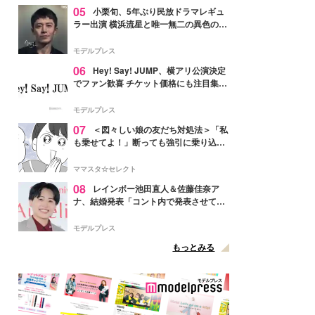
05
小栗旬、5年ぶり民放ドラマレギュ
ラー出演 横浜流星と唯一無二の異色のバ
ディで初共演【LOST10】
モデルプレス
06
Hey! Say! JUMP、横アリ公演決定
でファン歓喜 チケット価格にも注目集ま
る「激アツ」「平成に戻ったみたい」
モデルプレス
07
＜図々しい娘の友だち対処法＞「私
も乗せてよ！」断っても強引に乗り込ん
でくる友だち【第1話まんが】
ママスタ☆セレクト
08
レインボー池田直人＆佐藤佳奈ア
ナ、結婚発表「コント内で発表させてい
ただきました」読売テレビ退社は生活拠
点変更のため
モデルプレス
もっとみる