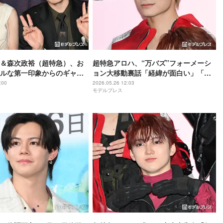
＆森次政裕（超特急）、お
超特急アロハ、“万バズ”フォーメーシ
ルな第一印象からのギャッ
ョン大移動裏話「経緯が面白い」「身
会ってみると」幼少期の経
体能力の高さがすごい」
:00
2026.05.26 12:03
モデルプレス
理想の両親像も【「あの
子供を授かりました」イン