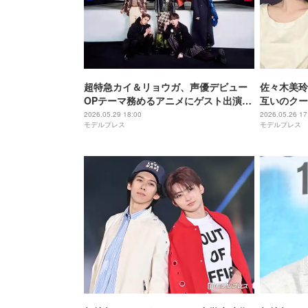
超特急カイ＆リョウガ、声優デビュー
佐々木美玲
OPテーマ務めるアニメにゲスト出演
互いのクー
【ただいま、おじゃまされます！】
プ「実際に
2026.05.29 18:00
2026.05.26 17
モデルプレス
モデルプレス
験が形作る
夜、社長の
タビュー】