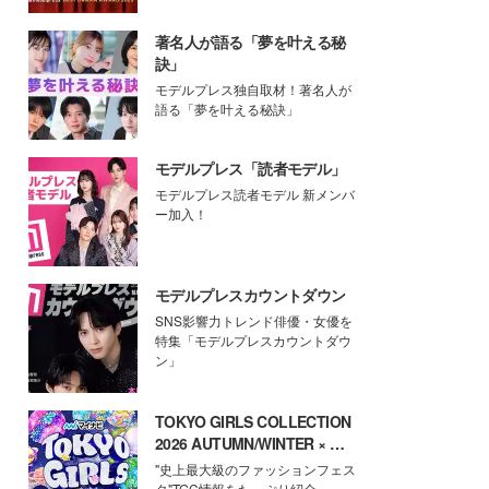
著名人が語る「夢を叶える秘
訣」
モデルプレス独自取材！著名人が
語る「夢を叶える秘訣」
モデルプレス「読者モデル」
モデルプレス読者モデル 新メンバ
ー加入！
モデルプレスカウントダウン
SNS影響力トレンド俳優・女優を
特集「モデルプレスカウントダウ
ン」
TOKYO GIRLS COLLECTION
2026 AUTUMN/WINTER × モ
デルプレス
"史上最大級のファッションフェス
タ"TGC情報をたっぷり紹介