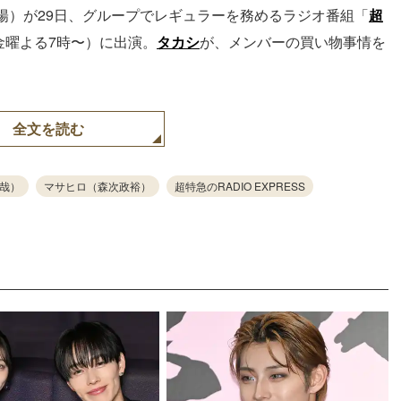
陽）が29日、グループでレギュラーを務めるラジオ番組「
超
毎週金曜よる7時〜）に出演。
タカシ
が、メンバーの買い物事情を
全文を読む
哉）
マサヒロ（森次政裕）
超特急のRADIO EXPRESS