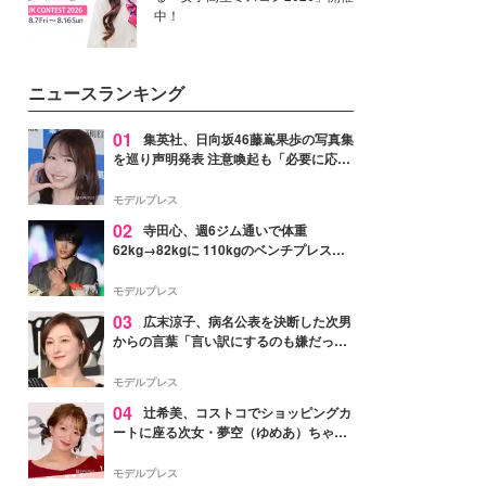
中！
ニュースランキング
01
集英社、日向坂46藤嶌果歩の写真集
を巡り声明発表 注意喚起も「必要に応じ
て法的措置を含む対応を検討」
モデルプレス
02
寺田心、週6ジム通いで体重
62kg→82kgに 110kgのベンチプレス持
ち上げる姿披露「胸板の厚みすごい」
「かっこいい」と反響
モデルプレス
03
広末涼子、病名公表を決断した次男
からの言葉「言い訳にするのも嫌だっ
た」「言うべきか迷った」
モデルプレス
04
辻希美、コストコでショッピングカ
ートに座る次女・夢空（ゆめあ）ちゃん
の姿公開「乗りこなしてる感じが可愛す
ぎ」「成長を感じる」の声
モデルプレス