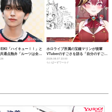
・EIKI「ハイキュー！！」と
ホロライブ所属の宝鐘マリンが後輩
共通点熱弁「ルーツは全然
VTuberのすごさを語る「自分のすごさ
けど」
に気づいてない」
:26
2026.08.07 23:00
らいばーずワールド