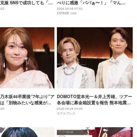
克服 SNSで成功しても「全
べりに感激「パパぁ〜！」「マん
」21歳の素顔
マ！」
:03
2026.08.08 07:03
ENTAME next
乃木坂46卒業後“7年ぶり”ア
DOMOTO堂本光一＆井上芳雄、ツアー
は「別物みたいな感覚があ
各会場に募金箱設置を報告 熊本地震受
HISTORY COMING】
け「ステージから元気を届けられる形
:00
2026.08.08 04:00
モデルプレス
になれば」