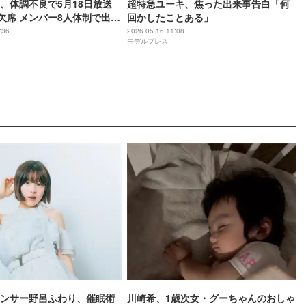
、体調不良で5月18日放送
超特急ユーキ、焦った出来事告白「何
」欠席 メンバー8人体制で出演
回かしたことある」
:36
2026.05.16 11:08
モデルプレス
ンサー野呂ふわり、催眠術
川崎希、1歳次女・グーちゃんのおしゃ