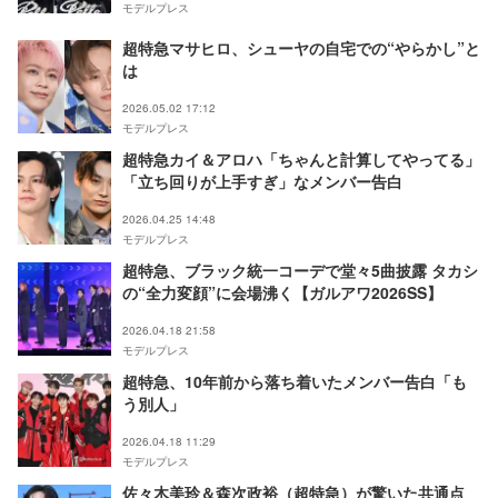
モデルプレス
超特急マサヒロ、シューヤの自宅での“やらかし”と
は
2026.05.02 17:12
モデルプレス
超特急カイ＆アロハ「ちゃんと計算してやってる」
「立ち回りが上手すぎ」なメンバー告白
2026.04.25 14:48
モデルプレス
超特急、ブラック統一コーデで堂々5曲披露 タカシ
の“全力変顔”に会場沸く【ガルアワ2026SS】
2026.04.18 21:58
モデルプレス
超特急、10年前から落ち着いたメンバー告白「も
う別人」
2026.04.18 11:29
モデルプレス
佐々木美玲＆森次政裕（超特急）が驚いた共通点