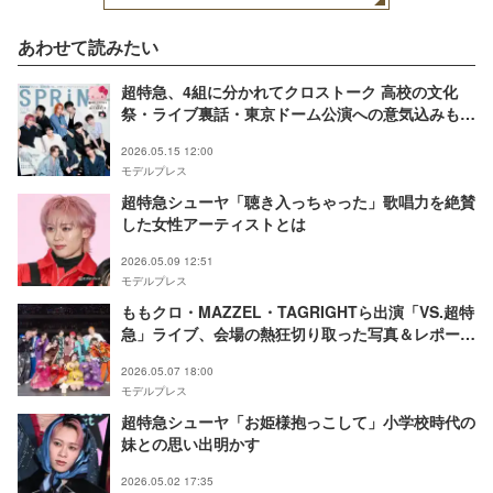
あわせて読みたい
超特急、4組に分かれてクロストーク 高校の文化
祭・ライブ裏話・東京ドーム公演への意気込みも
「SPRiNG」初表紙
2026.05.15 12:00
モデルプレス
超特急シューヤ「聴き入っちゃった」歌唱力を絶賛
した女性アーティストとは
2026.05.09 12:51
モデルプレス
ももクロ・MAZZEL・TAGRIGHTら出演「VS.超特
急」ライブ、会場の熱狂切り取った写真＆レポート
公開【モデルプレス独占写真あり】
2026.05.07 18:00
モデルプレス
超特急シューヤ「お姫様抱っこして」小学校時代の
妹との思い出明かす
2026.05.02 17:35