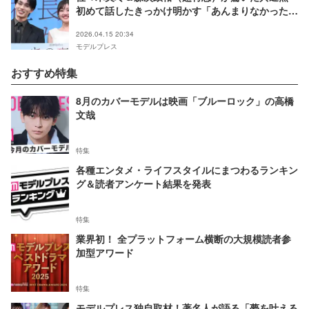
初めて話したきっかけ明かす「あんまりなかったの
で」【あの夜、社長の子供を授かりました】
2026.04.15 20:34
モデルプレス
おすすめ特集
8月のカバーモデルは映画「ブルーロック」の高橋
文哉
特集
各種エンタメ・ライフスタイルにまつわるランキン
グ＆読者アンケート結果を発表
特集
業界初！ 全プラットフォーム横断の大規模読者参
加型アワード
特集
モデルプレス独自取材！著名人が語る「夢を叶える