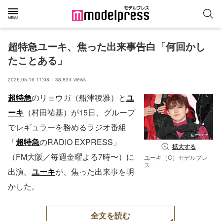
超特急ユーキ、焦った出来事告白「何回かし
たことある」
2026.05.16 11:08
38,834
views
超特急
のリョウガ（船津稜雅）と
ユ
ーキ
（村田祐基）が15日、グループ
でレギュラーを務めるラジオ番組
「
超特急
のRADIO EXPRESS」
拡大する
（FM大阪／毎週金曜よる7時〜）に
ユーキ（C）モデルプレ
ス
出演。
ユーキ
が、焦った出来事を明
かした。
全文を読む