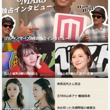
ブルーノマーズWEB独占インタビュー
恋人と破局 決断の理由語る
病名公表決断した息子の言葉
寿美花代さん死去
元TBS山本アナ 離婚発表
冷め切った夫婦関係の修復法
グラマーツインハーフ作り方