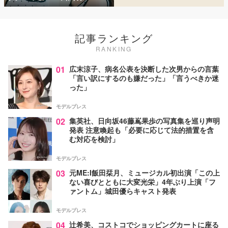
記事ランキング
RANKING
01
広末涼子、病名公表を決断した次男からの言葉
「言い訳にするのも嫌だった」「言うべきか迷
った」
モデルプレス
02
集英社、日向坂46藤嶌果歩の写真集を巡り声明
発表 注意喚起も「必要に応じて法的措置を含
む対応を検討」
モデルプレス
03
元ME:I飯田栞月、ミュージカル初出演「この上
ない喜びとともに大変光栄」4年ぶり上演「フ
ァントム」城田優らキャスト発表
モデルプレス
04
辻希美、コストコでショッピングカートに座る