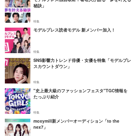
秘訣」
特集
モデルプレス読者モデル 新メンバー加入！
特集
SNS影響力トレンド俳優・女優を特集「モデルプレ
スカウントダウン」
特集
"史上最大級のファッションフェスタ"TGC情報を
たっぷり紹介
特集
moxymill新メンバーオーディション「to the
nex7」