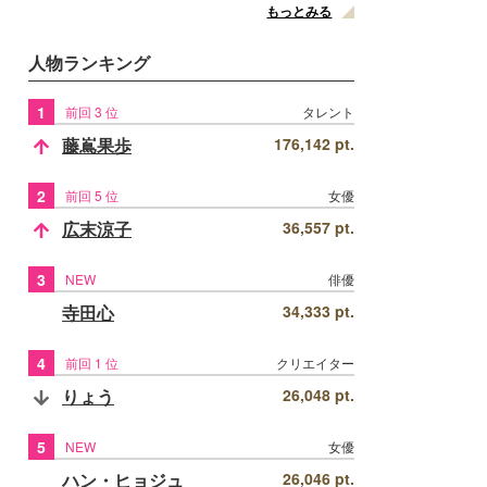
もっとみる
人物ランキング
1
前回 3 位
タレント
藤嶌果歩
176,142 pt.
2
前回 5 位
女優
広末涼子
36,557 pt.
3
NEW
俳優
寺田心
34,333 pt.
4
前回 1 位
クリエイター
りょう
26,048 pt.
5
NEW
女優
ハン・ヒョジュ
26,046 pt.