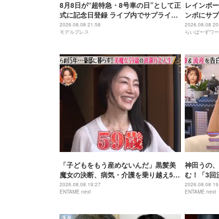
8月8日が“超特急・8号車の日”として正
レインボー
式に記念日登録 ライブ内でサプライズ
ンボにサプ
発表
2026.08.08 21:58
2026.08.08 20
モデルプレス
らいばーずワー
「子どもをもう産めないんだ」黒髪美
神田うの、
魔女の決断、病気・介護を乗り越え56
む！「3回
歳で“おばあちゃん”に
身の過去を
2026.08.08 19:27
2026.08.08 19
ENTAME next
ENTAME next