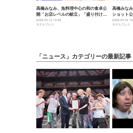
高橋みなみ、魚料理中心の和の食卓公
高橋みなみ
開「お店レベルの献立」「盛り付けが
ショット公
上品でおしゃれ」の声
合い」「体
2026.05.12 13:58
2026.05.04 19
モデルプレス
モデルプレス
「ニュース」カテゴリーの最新記事