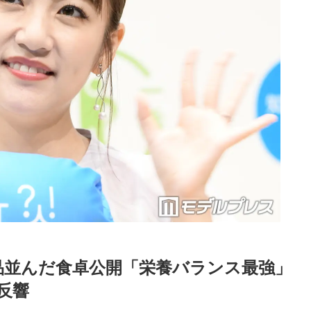
品並んだ食卓公開「栄養バランス最強」
反響
Loaded
:
87.03%