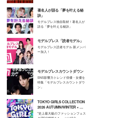
著名人が語る「夢を叶える秘
訣」
モデルプレス独自取材！著名人が
語る「夢を叶える秘訣」
モデルプレス「読者モデル」
モデルプレス読者モデル 新メンバ
ー加入！
モデルプレスカウントダウン
SNS影響力トレンド俳優・女優を
特集「モデルプレスカウントダウ
ン」
TOKYO GIRLS COLLECTION
2026 AUTUMN/WINTER × モ
デルプレス
"史上最大級のファッションフェス
タ"TGC情報をたっぷり紹介