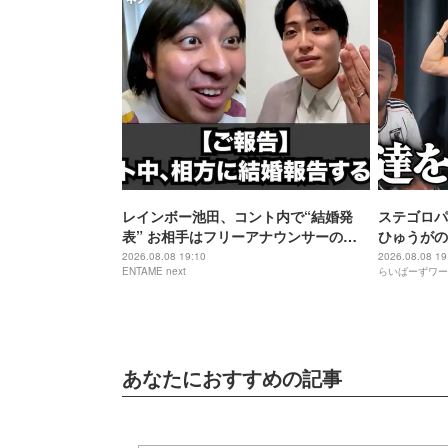
レインボー池田、コント内で“結婚発
ステゴロパ
表” お相手はフリーアナウンサーの佐
ひゅうがの
藤佳奈
2026.08.08 19:10
2026.08.08 19
ENTAME next
らいばーずワー
あなたにおすすめの記事