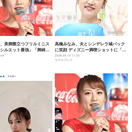
、美脚際立つフリルミニス
高橋みなみ、夫とシンデレラ城バック
シルエット最強」「脚綺麗
に笑顔 ディズニー満喫ショットに「身
声
長差にキュン」「理想の夫婦すぎる」
:09
2026.05.14 17:33
モデルプレス
と反響