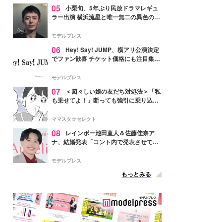
05
小栗旬、5年ぶり民放ドラマレギュ
ラー出演 横浜流星と唯一無二の異色のバ
ディで初共演【LOST10】
モデルプレス
06
Hey! Say! JUMP、横アリ公演決定
でファン歓喜 チケット価格にも注目集ま
る「激アツ」「平成に戻ったみたい」
モデルプレス
07
＜図々しい娘の友だち対処法＞「私
も乗せてよ！」断っても強引に乗り込ん
でくる友だち【第1話まんが】
ママスタ☆セレクト
08
レインボー池田直人＆佐藤佳奈ア
ナ、結婚発表「コント内で発表させてい
ただきました」読売テレビ退社は生活拠
点変更のため
モデルプレス
もっとみる