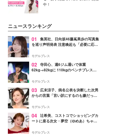
中！
ニュースランキング
01
集英社、日向坂46藤嶌果歩の写真集
を巡り声明発表 注意喚起も「必要に応じ
て法的措置を含む対応を検討」
モデルプレス
02
寺田心、週6ジム通いで体重
62kg→82kgに 110kgのベンチプレス持
ち上げる姿披露「胸板の厚みすごい」
「かっこいい」と反響
モデルプレス
03
広末涼子、病名公表を決断した次男
からの言葉「言い訳にするのも嫌だっ
た」「言うべきか迷った」
モデルプレス
04
辻希美、コストコでショッピングカ
ートに座る次女・夢空（ゆめあ）ちゃん
の姿公開「乗りこなしてる感じが可愛す
ぎ」「成長を感じる」の声
モデルプレス