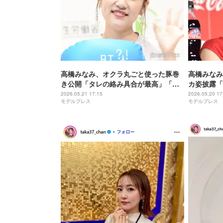
高橋みなみ、オクラ丸ごと使った豚巻
高橋みなみ
き公開「タレの絡み具合が最高」「下
カ姿披露「
処理も完璧で美味しそう」の声
すぎる」の
2026.05.21 17:15
2026.05.20 17
モデルプレス
モデルプレス