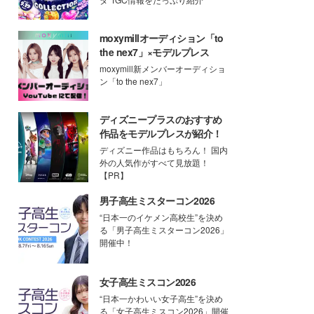
moxymillオーディション「to
the nex7」×モデルプレス
moxymill新メンバーオーディショ
ン「to the nex7」
ディズニープラスのおすすめ
作品をモデルプレスが紹介！
ディズニー作品はもちろん！ 国内
外の人気作がすべて見放題！
【PR】
男子高生ミスターコン2026
“日本一のイケメン高校生”を決め
る「男子高生ミスターコン2026」
開催中！
女子高生ミスコン2026
“日本一かわいい女子高生”を決め
る「女子高生ミスコン2026」開催