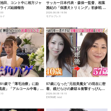
池田、コント中に相方ジャ
サッカー日本代表・森保一監督、相葉
ライズ結婚報告
雅紀の「保護犬トリミング」初参戦 ド
リームチームで心込めて挑む【24時間
:00
2026.08.08 19:56
ルド
モデルプレス
テレビ49】
51歳で「薄毛治療」に励
57歳になった“元祖美魔女”の現在に密
流産」「アルコール中毒」自
着、鏡だらけの豪邸＆衝撃すっぴん姿
赤裸々告白
を披露
:10
2026.08.08 19:10
ENTAME next