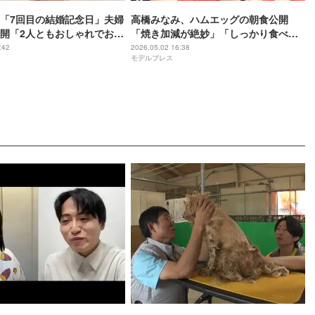
「7回目の結婚記念日」夫婦
高橋みなみ、ハムエッグの朝食公開
開「2人ともおしゃれでお似
「焼き加減が絶妙」「しっかり食べて
格差にキュン」と反響
元気になってね」の声
:42
2026.05.02 16:38
モデルプレス