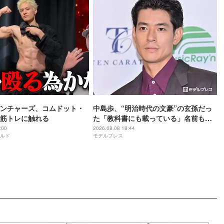
ンチャーズ、コムドット・
中島歩、“明治時代の文豪”の玄孫だっ
筋トレに触れる
た「教科書にも載っている」名前も先
祖に由来
:00
2026.08.08 18:44
ルド
モデルプレス