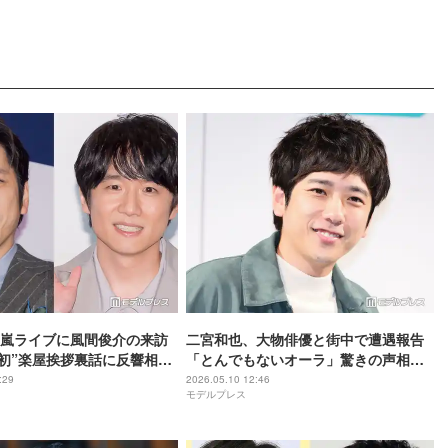
嵐ライブに風間俊介の来訪
二宮和也、大物俳優と街中で遭遇報告
上初”楽屋挨拶裏話に反響相次
「とんでもないオーラ」驚きの声相次
氏N氏と共に風呂に入り…」
ぐ「運命ですね」「偶然すぎる」
:29
2026.05.10 12:46
モデルプレス