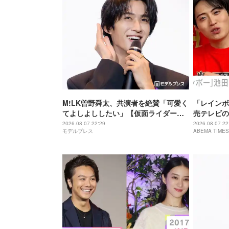
M!LK曽野舜太、共演者を絶賛「可愛く
「レインボ
てよしよししたい」【仮面ライダーゼ
売テレビの
ッツ さよならのミッション】
結婚「ジャ
2026.08.07 22:29
2026.08.07 22
モデルプレス
ABEMA TIMES
びっくり！