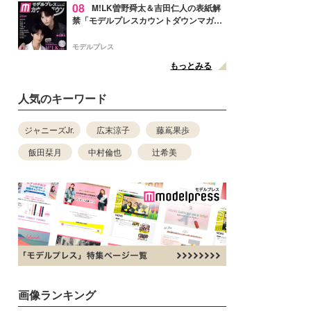
08
M!LK曽野舜太＆吉田仁人の表紙解
禁「モデルプレスカウントダウンマガジ
ン」巻頭に登場
モデルプレス
もっとみる
人気のキーワード
ジャニーズJr.
広末涼子
藤嶌果歩
飯田栞月
中村倫也
辻希美
画像ランキング