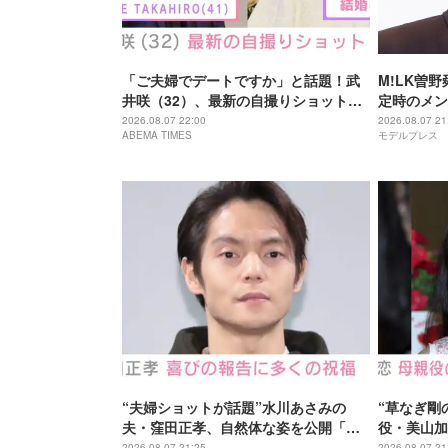
「ご夫婦でデートですか」と話題！武
M!LK曽
井咲（32）、最新の自撮りショット公
定時のメン
開
屋で台本を
2026.08.07 22:00
2026.08.07 21
ABEMA TIMES
モデルプレス
イダーゼッ
“夫婦ショットが話題”水川あさみの
“草なぎ剛
夫・窪田正孝、自然体な姿を公開「い
役・美山加
つだって自分の勇気次第」
『風、薫る
2026.08.07 21:25
2026.08.07 21