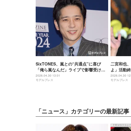
SixTONES、嵐との“共通点”に喜び
二宮和也、
「俺ら嵐なんだ」ライブで影響受けた
よ」活動終
ことも明かす
と嵐は付い
2026.04.30 13:01
2026.04.30 12
モデルプレス
モデルプレス
「ニュース」カテゴリーの最新記事