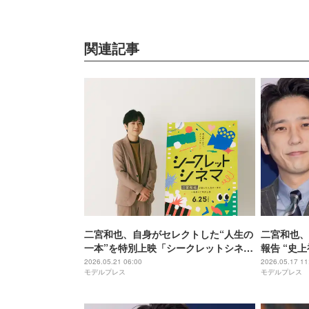
関連記事
二宮和也、自身がセレクトした“人生の
二宮和也、
一本”を特別上映「シークレットシネ
報告 “史
マ」イベントアンバサダー就任
ぐ「S氏A
2026.05.21 06:00
2026.05.17 11
モデルプレス
モデルプレス