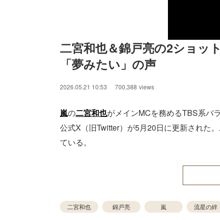
二宮和也＆錦戸亮の2ショッ
「夢みたい」の声
2026.05.21 10:53
700,388
views
嵐
の
二宮和也
がメインMCを務めるTBS系バ
公式X（旧Twitter）が5月20日に更新され
ている。
二宮和也
錦戸亮
嵐
流星の絆