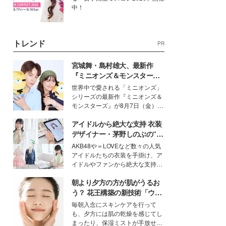
中！
トレンド
PR
宮城舞・島村雄大、最新作
『ミニオンズ＆モンスター
ズ』の魅力熱弁 ハチャメチャ
世界中で愛される「ミニオンズ」
だけじゃない“友情と絆”に感
シリーズの最新作『ミニオンズ＆
動
モンスターズ』が8月7日（金）に
公開。モデルプレスでは、“大のミ
アイドルから絶大な支持 衣装
ニオン好き”という共通点を持つモ
デルの宮城舞と島村雄大の特別対
デザイナー・茅野しのぶの“可
談をお届け！それぞれの視点か
愛い”を作る美学＜「シチズン
AKB48や＝LOVEなど数々の人気
ら、今作ならではの魅力や予想外
クロスシー」インタビュー＞
アイドルたちの衣装を手掛け、ア
の感動をもたらす奥深いストーリ
イドルやファンから絶大な支持を
ーについて熱く語り合ってもらっ
得る、株式会社オサレカンパニー
た。
朝より夕方の方が肌がうるお
取締役兼クリエイティブディレク
ター・茅野しのぶ。一人ひとりの
う？ 花王構築の新技術「ウォ
個性に寄り添い、魅力を引き出す
ーターキャプチャリングスキ
毎朝入念にスキンケアを行って
衣装作りは、多くの女性たちに勇
ン（捕水肌）」がスキンケア
も、夕方には肌の乾燥を感じてし
気と自信を与え続けている。
の常識を変える予感
まったり、保湿ミストが手放せな