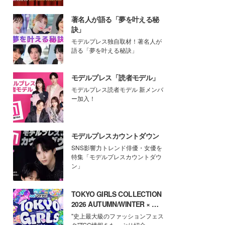
著名人が語る「夢を叶える秘
訣」
モデルプレス独自取材！著名人が
語る「夢を叶える秘訣」
モデルプレス「読者モデル」
モデルプレス読者モデル 新メンバ
ー加入！
モデルプレスカウントダウン
SNS影響力トレンド俳優・女優を
特集「モデルプレスカウントダウ
ン」
TOKYO GIRLS COLLECTION
2026 AUTUMN/WINTER × モ
デルプレス
"史上最大級のファッションフェス
タ"TGC情報をたっぷり紹介