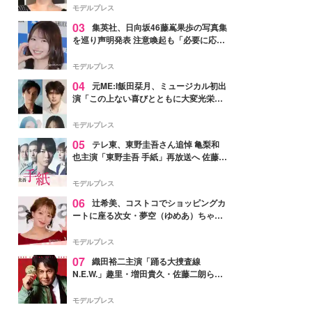
モデルプレス
03
集英社、日向坂46藤嶌果歩の写真集
を巡り声明発表 注意喚起も「必要に応じ
て法的措置を含む対応を検討」
モデルプレス
04
元ME:I飯田栞月、ミュージカル初出
演「この上ない喜びとともに大変光栄」
4年ぶり上演「ファントム」城田優らキ
ャスト発表
モデルプレス
05
テレ東、東野圭吾さん追悼 亀梨和
也主演「東野圭吾 手紙」再放送へ 佐藤隆
太・本田翼・中村倫也ら出演
モデルプレス
06
辻希美、コストコでショッピングカ
ートに座る次女・夢空（ゆめあ）ちゃん
の姿公開「乗りこなしてる感じが可愛す
ぎ」「成長を感じる」の声
モデルプレス
07
織田裕二主演「踊る大捜査線
N.E.W.」趣里・増田貴久・佐藤二朗ら新
メンバー紹介映像解禁 各キャラクター象
徴する“謎のキーワード”も
モデルプレス