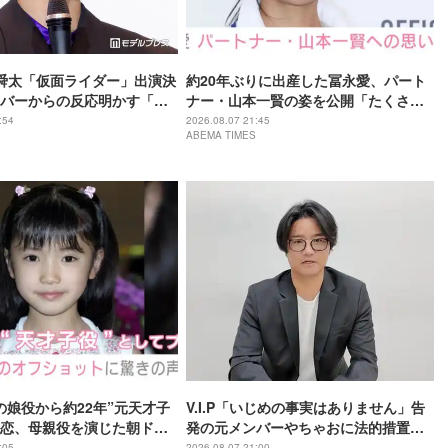
野舜太「仮面ライダー」出演決
約20年ぶりに出産した冨永愛、パート
バーからの反応明かす「楽
ナー・山本一賢の姿を公開「たくさん
開いていたら…」【仮面ラ
背負ってくれてる」感謝の思いをつづ
:54
2026.08.07 21:45
ABEMA TIMES
ツ さよならのミッション】
る
の娘役から約22年”元天才子
V.I.P「いじめの事実はありません」告
恋、母親役を演じた朝ドラ
発の元メンバーやちゃおに法的措置を
』での姿に驚きの声「凛ち
準備
:05
2026.08.07 21:00