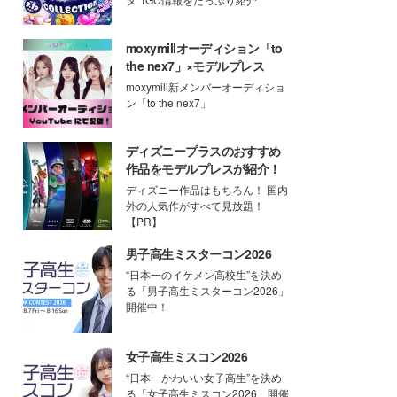
moxymillオーディション「to
the nex7」×モデルプレス
moxymill新メンバーオーディショ
ン「to the nex7」
ディズニープラスのおすすめ
作品をモデルプレスが紹介！
ディズニー作品はもちろん！ 国内
外の人気作がすべて見放題！
【PR】
男子高生ミスターコン2026
“日本一のイケメン高校生”を決め
る「男子高生ミスターコン2026」
開催中！
女子高生ミスコン2026
“日本一かわいい女子高生”を決め
る「女子高生ミスコン2026」開催