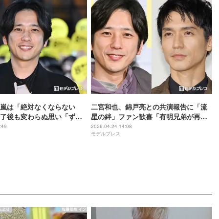
嵐は「絶対なくならない
二宮和也、錦戸亮との共演報告に「流
了後も変わらぬ思い「ずっ
星の絆」ファン歓喜「有明兄弟が再
てくる」
会」「夢みたいな世界線で泣く」
:49
2026.04.24 14:08
モデルプレス