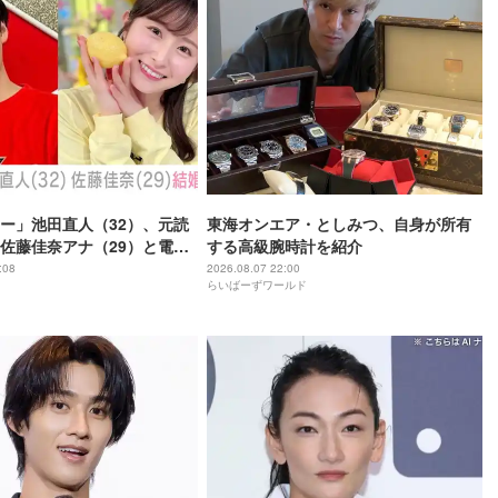
ー」池田直人（32）、元読
東海オンエア・としみつ、自身が所有
佐藤佳奈アナ（29）と電撃
する高級腕時計を紹介
ンボより先とは」「かなり
:08
2026.08.07 22:00
らいばーずワールド
」など驚きの声