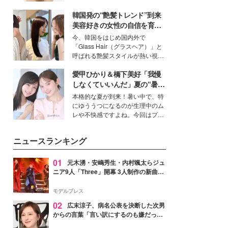
いという読者も多いのでは？そん
韓国発の“艶髪トレンド”到来
な美容の常識を大きく変える可能
性を秘めた、革新的な「Water
美容好きの女性の自信を育む
Capturing Skin（ウォーターキャ
「ヘアケア事情」って？
今、韓国をはじめ国内外で
プチャリングスキン：捕水肌）」
「Glass Hair（グラスヘア）」と
技術を、花王が構築した。
呼ばれる艶髪スタイルが熱い視線
を集めています。メイクやファッ
愛甲ひかり＆橋下美好「我慢
ションの完成度を高めるベースと
して、“髪そのものの美しさ”に改
しなくていいんだ」夏の“暑さ
めて注目する人が増えている様
対策”の新しい選択肢とは？
本格的な夏が到来！暑い中で、特
子。今回は、そんな憧れの艶やか
にゆううつになるのが生理中のム
な髪を日常で叶える、美容好きの
レや不快感ですよね。今回はプラ
女性たちのヘアケア事情を紹介し
イベートでも仲良しで旅行好きな
ます。
モデル・愛甲ひかりさんと橋下美
ニュースランキング
好さんを迎えて本音で女子会トー
ク。猛暑のお出かけを快適に過ご
すヒントや、2人が感動した夏の
01
元木湧・安嶋秀生・内村颯太らジュ
生理の新常識にも迫りました。
ニア9人「Three」開幕 3人制作の新曲＆
手描きセットに込めた想い「もっと前に
進んで夢を掴みたい」【ゲネプロレポ】
モデルプレス
02
広末涼子、病名公表を決断した次男
からの言葉「言い訳にするのも嫌だっ
た」「言うべきか迷った」