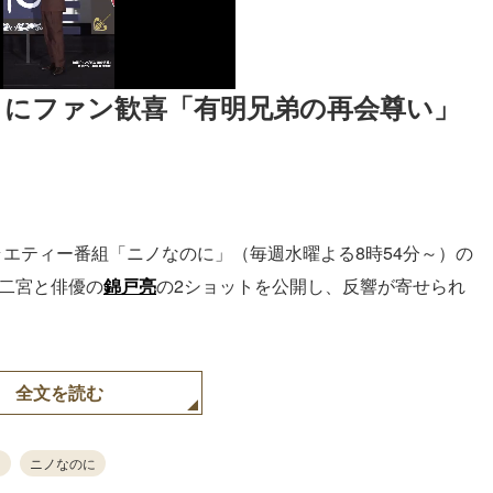
トにファン歓喜「有明兄弟の再会尊い」
ラエティー番組「ニノなのに」（毎週水曜よる8時54分～）の
た。二宮と俳優の
錦戸亮
の2ショットを公開し、反響が寄せられ
全文を読む
ニノなのに