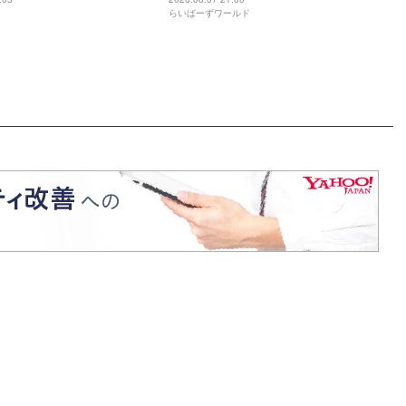
らいばーずワールド
さん役をやるようになった