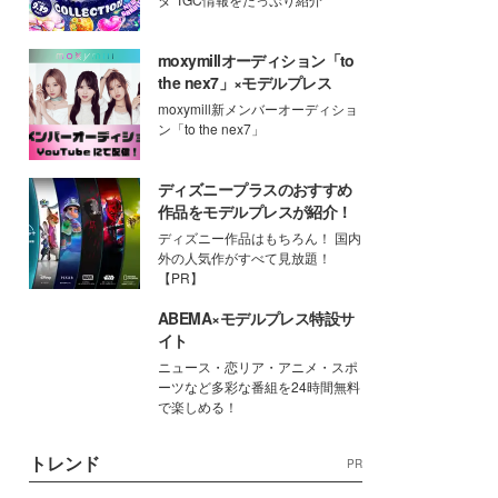
moxymillオーディション「to
the nex7」×モデルプレス
moxymill新メンバーオーディショ
ン「to the nex7」
ディズニープラスのおすすめ
作品をモデルプレスが紹介！
ディズニー作品はもちろん！ 国内
外の人気作がすべて見放題！
【PR】
ABEMA×モデルプレス特設サ
イト
ニュース・恋リア・アニメ・スポ
ーツなど多彩な番組を24時間無料
で楽しめる！
トレンド
PR