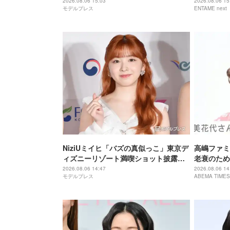
がすごい」「破壊力すごい」
どんきれい
2026.08.06 15:03
2026.08.06 15
モデルプレス
ENTAME next
NiziUミイヒ「バズの真似っこ」東京デ
高嶋ファミ
ィズニーリゾート満喫ショット披露
老衰のため
「天使のように可愛い」「隠しきれな
で大女優 
2026.08.06 14:47
2026.08.06 14
モデルプレス
ABEMA TIMES
いオーラ」の声
息子・高嶋