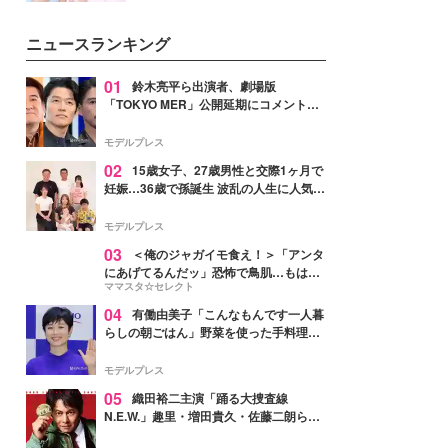
ーについて熱く語り合ってもらっ
イベートでも仲良しで旅行好きな
た。
モデル・愛甲ひかりさんと橋下美
ニュースランキング
好さんを迎えて本音で女子会トー
ク。猛暑のお出かけを快適に過ご
すヒントや、2人が感動した夏の
01
鈴木亮平ら出演者、劇場版
生理の新常識にも迫りました。
「TOKYO MER」公開延期にコメント
「現実のヒーローたちにチームMERから
最大の敬意とエールを」
モデルプレス
02
15歳女子、27歳男性と交際1ヶ月で
妊娠…36歳で孫誕生 波乱の人生に人気タ
レント思わずツッコミ「だいぶ危ねえ
よ！」
モデルプレス
03
＜俺のジャガイモ食え！＞「アンタ
にあげてるんだッ」恐怖で鳥肌…もはや
ママスタ☆セレクト
ストーカー？【第3話まんが】
04
有働由美子「こんなもんです一人暮
らしの朝ごはん」野菜を使った手料理公
開「作ってみたい」「ヘルシーで美味し
そう」と反響
モデルプレス
05
織田裕二主演「踊る大捜査線
N.E.W.」趣里・増田貴久・佐藤二朗ら新
メンバー紹介映像解禁 各キャラクター象