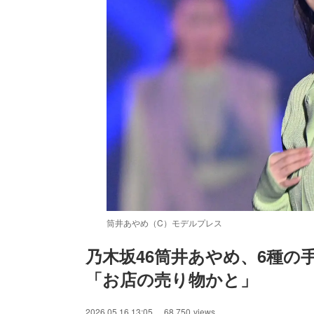
筒井あやめ（C）モデルプレス
乃木坂46筒井あやめ、6種
Un
「お店の売り物かと」
2026.05.16 13:05
68,750
views