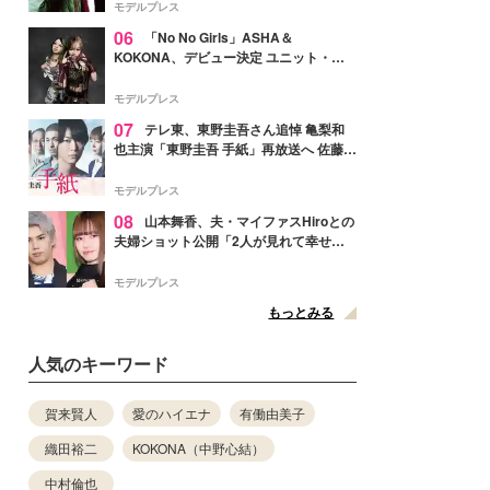
徴する“謎のキーワード”も
モデルプレス
06
「No No Girls」ASHA＆
KOKONA、デビュー決定 ユニット・
TAKARAとしてセルフプロデュース楽曲
リリースへ
モデルプレス
07
テレ東、東野圭吾さん追悼 亀梨和
也主演「東野圭吾 手紙」再放送へ 佐藤隆
太・本田翼・中村倫也ら出演
モデルプレス
08
山本舞香、夫・マイファスHiroとの
夫婦ショット公開「2人が見れて幸せ」
「仲の良さが伝わってくる」と反響
モデルプレス
もっとみる
人気のキーワード
賀来賢人
愛のハイエナ
有働由美子
織田裕二
KOKONA（中野心結）
中村倫也