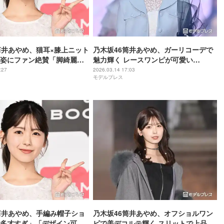
筒井あやめ、猫耳×膝上ニット
乃木坂46筒井あやめ、ガーリコーデで
姿にファン絶賛「脚綺麗」
魅力輝く レースワンピが可愛い
タイル」
【TGC2026 S/S】
:27
2026.03.14 17:03
モデルプレス
筒井あやめ、手編み帽子ショ
乃木坂46筒井あやめ、オフショルワン
多才すぎ」「デザイン可愛
ピで美デコルテ輝く スリットで上品な