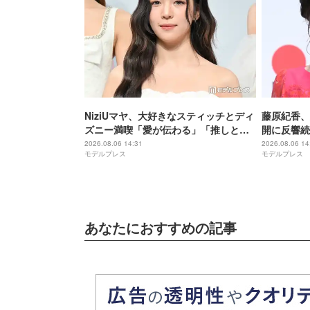
NiziUマヤ、大好きなスティッチとディ
藤原紀香、
ズニー満喫「愛が伝わる」「推しと推
開に反響続
しの2ショット最高」
「オーラ凄
2026.08.06 14:31
2026.08.06 14
モデルプレス
モデルプレス
あなたにおすすめの記事