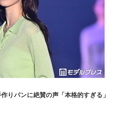
の手作りパンに絶賛の声「本格的すぎる」
Loaded
:
55.71%
/
mute