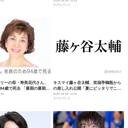
になりますね」
ぽり収まってて可愛すぎる」と反響
:03
2026.08.06 14:53
モデルプレス
リーの母・寿美花代さん、
キスマイ藤ヶ谷太輔、笑福亭鶴瓶から
94歳で死去 「最期の最期ま
の差し入れ公開「夏にピッタリでこれ
寿美花代だった母でした」と
は嬉しい」「豪華すぎる」
:45
2026.08.06 14:40
モデルプレス
政宏がコメント