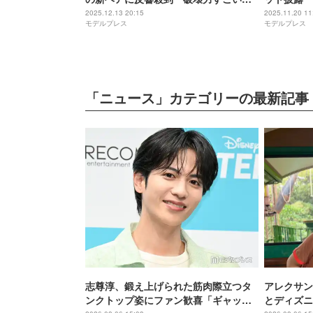
「別人級」
い」の声
2025.12.13 20:15
2025.11.20 11
モデルプレス
モデルプレス
「ニュース」カテゴリーの最新記事
志尊淳、鍛え上げられた筋肉際立つタ
アレクサン
ンクトップ姿にファン歓喜「ギャップ
とディズニ