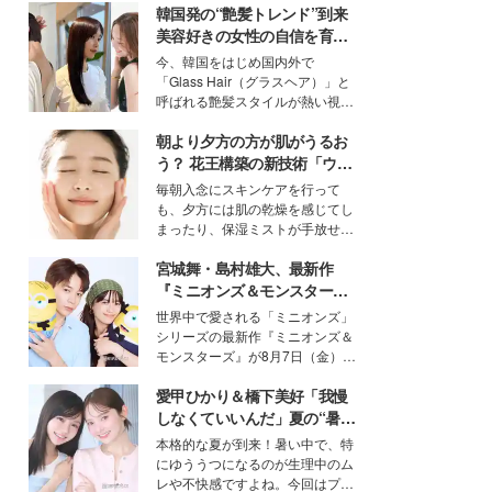
韓国発の“艶髪トレンド”到来
美容好きの女性の自信を育む
「ヘアケア事情」って？
今、韓国をはじめ国内外で
「Glass Hair（グラスヘア）」と
呼ばれる艶髪スタイルが熱い視線
を集めています。メイクやファッ
朝より夕方の方が肌がうるお
ションの完成度を高めるベースと
して、“髪そのものの美しさ”に改
う？ 花王構築の新技術「ウォ
めて注目する人が増えている様
ーターキャプチャリングスキ
毎朝入念にスキンケアを行って
子。今回は、そんな憧れの艶やか
ン（捕水肌）」がスキンケア
も、夕方には肌の乾燥を感じてし
な髪を日常で叶える、美容好きの
の常識を変える予感
まったり、保湿ミストが手放せな
女性たちのヘアケア事情を紹介し
いという読者も多いのでは？そん
ます。
宮城舞・島村雄大、最新作
な美容の常識を大きく変える可能
性を秘めた、革新的な「Water
『ミニオンズ＆モンスター
Capturing Skin（ウォーターキャ
ズ』の魅力熱弁 ハチャメチャ
世界中で愛される「ミニオンズ」
プチャリングスキン：捕水肌）」
だけじゃない“友情と絆”に感
シリーズの最新作『ミニオンズ＆
技術を、花王が構築した。
動
モンスターズ』が8月7日（金）に
公開。モデルプレスでは、“大のミ
愛甲ひかり＆橋下美好「我慢
ニオン好き”という共通点を持つモ
デルの宮城舞と島村雄大の特別対
しなくていいんだ」夏の“暑さ
談をお届け！それぞれの視点か
対策”の新しい選択肢とは？
本格的な夏が到来！暑い中で、特
ら、今作ならではの魅力や予想外
にゆううつになるのが生理中のム
の感動をもたらす奥深いストーリ
レや不快感ですよね。今回はプラ