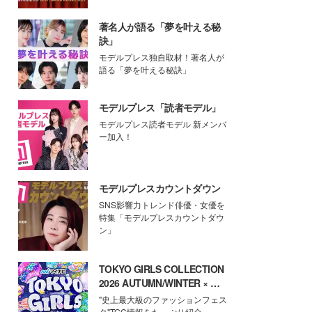
著名人が語る「夢を叶える秘
訣」
モデルプレス独自取材！著名人が
語る「夢を叶える秘訣」
モデルプレス「読者モデル」
モデルプレス読者モデル 新メンバ
ー加入！
モデルプレスカウントダウン
SNS影響力トレンド俳優・女優を
特集「モデルプレスカウントダウ
ン」
TOKYO GIRLS COLLECTION
2026 AUTUMN/WINTER × モ
デルプレス
"史上最大級のファッションフェス
タ"TGC情報をたっぷり紹介