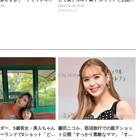
肌見せ【ガルアワ2025AW】
:44
2025.10.18 19:52
モデルプレス
ダー、5歳長女・美人ちゃん
藤田ニコル、那須旅行での親子ショッ
ーランドで2ショット「どん
ト公開「すっかり素敵なママ」「すっ