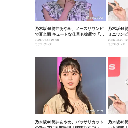
乃木坂46筒井あやめ、ノースリワンピ
乃木坂46
で夏全開 キュートな仕草も披露で「悶
ミニワンピ
絶級の可愛さ」「お人形さんみたい」
「憧れのス
2026.04.18 21:08
2026.03.28 12
モデルプレス
モデルプレス
の声【ガルアワ2026SS】
乃木坂46筒井あやめ、バッサリカット
乃木坂46
の新ヘアに反響殺到「破壊力すごい」
ット披露「