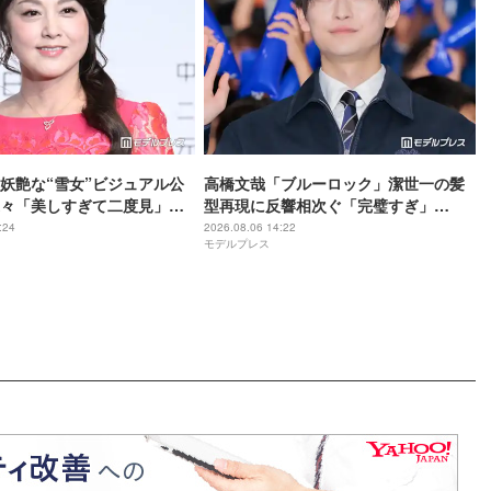
妖艶な“雪女”ビジュアル公
高橋文哉「ブルーロック」潔世一の髪
々「美しすぎて二度見」
型再現に反響相次ぐ「完璧すぎ」
い」
「「お茶目すぎる」
:24
2026.08.06 14:22
モデルプレス