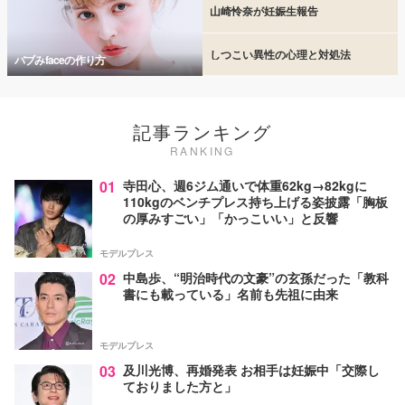
山崎怜奈が妊娠生報告
しつこい異性の心理と対処法
バブみfaceの作り方
記事ランキング
RANKING
01
寺田心、週6ジム通いで体重62kg→82kgに
110kgのベンチプレス持ち上げる姿披露「胸板
の厚みすごい」「かっこいい」と反響
モデルプレス
02
中島歩、“明治時代の文豪”の玄孫だった「教科
書にも載っている」名前も先祖に由来
モデルプレス
03
及川光博、再婚発表 お相手は妊娠中「交際し
ておりました方と」