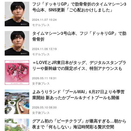
フジ「ドッキリGP」で肋骨骨折のタイムマシーン3
号山本、SNS更新「ご心配おかけしました」
2024.11.07 10:24
モデルプレス
タイムマシーン3号山本、フジ「ドッキリGP」で肋
骨骨折
2024.11.06 13:19
モデルプレス
＝LOVEとJR東日本がタッグ、デジタルスタンプラ
リーや新幹線での限定ボイス、特別アナウンスも
2026.05.11 19:31
女子旅プレス
よみうりランド「プールWAI」6月27日より今季営
業開始 新あったかプール＆ナイトプールも開催
2026.05.10 08:00
女子旅プレス
グアム初の「ビーチクラブ」が最高すぎる…朝から
夜まで「何もしない」海辺時間彩る贅沢空間