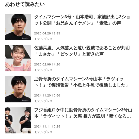
あわせて読みたい
タイムマシーン3号・山本浩司、家族顔出し3ショ
ット公開「お兄さんイケメン」「素敵」の声
2025.04.26 13:33
モデルプレス
佐藤栞里、人気芸人と遠い親戚であることが判明
「まさか」「ビックリ」と驚きの声
2025.02.06 14:20
モデルプレス
肋骨骨折のタイムマシーン3号山本「ラヴィッ
ト！」で復帰報告「小魚と牛乳で復活しました」
2024.11.20 10:56
モデルプレス
フジ番組ロケ中に肋骨骨折のタイムマシーン3号山
本「ラヴィット！」欠席 相方が説明「暗くなるま
でずっと座っているみたいです」
2024.11.11 10:25
モデルプレス