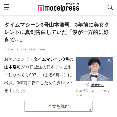
タイムマシーン3号山本浩司、3年前に美女タ
レントに真剣告白していた「僕が一方的に好
きで…」
2026.05.12 15:24
43,991
views
お笑いコンビ・
タイムマシーン3号
の
山本浩司
が11日放送の日本テレビ系
「しゃべくり007」（よる9時～）に
出演。3年前に告白した女性タレント
拡大する
を明かした。
山本浩司（C）モデルプ
レス
全文を読む