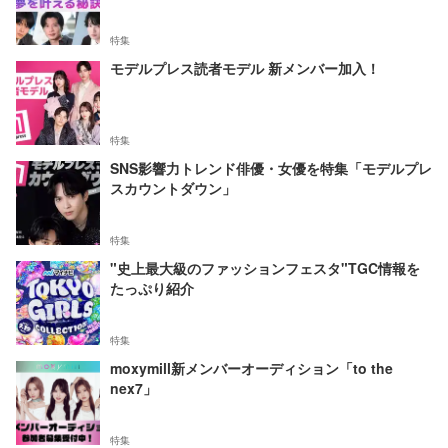
特集
モデルプレス読者モデル 新メンバー加入！
特集
SNS影響力トレンド俳優・女優を特集「モデルプレ
スカウントダウン」
特集
"史上最大級のファッションフェスタ"TGC情報を
たっぷり紹介
特集
moxymill新メンバーオーディション「to the
nex7」
特集