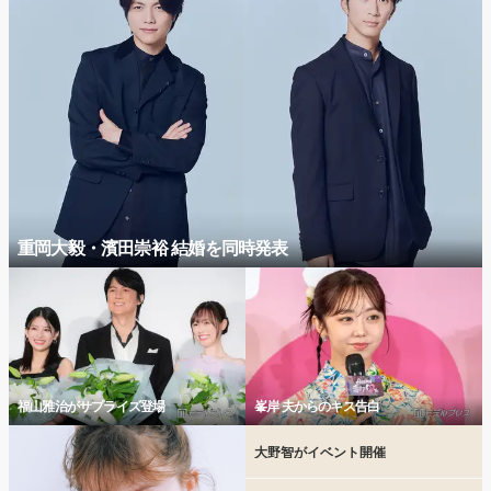
重岡大毅・濱田崇裕 結婚を同時発表
福山雅治がサプライズ登場
峯岸 夫からのキス告白
大野智がイベント開催