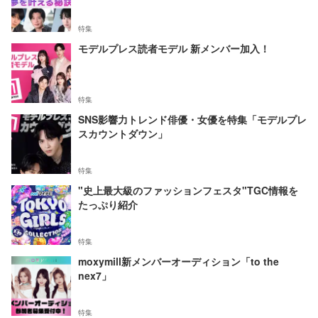
特集
モデルプレス読者モデル 新メンバー加入！
特集
SNS影響力トレンド俳優・女優を特集「モデルプレ
スカウントダウン」
特集
"史上最大級のファッションフェスタ"TGC情報を
たっぷり紹介
特集
moxymill新メンバーオーディション「to the
nex7」
特集