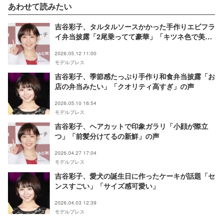
あわせて読みたい
吉谷彩子、タルタルソースかかった手作りエビフラ
イ弁当披露「2尾乗ってて豪華」「キツネ色で美味
しそう」と絶賛の声
2026.05.12 11:00
モデルプレス
吉谷彩子、季節感たっぷり手作り和食弁当披露「お
店の弁当みたい」「クオリティ高すぎ」の声
2026.05.10 16:54
モデルプレス
吉谷彩子、ヘアカットで印象ガラリ「小顔が際立
つ」「前髪分けてるの新鮮」の声
2026.04.27 17:04
モデルプレス
吉谷彩子、愛犬の誕生日に作ったケーキが話題「セ
ンスすごい」「サイズ感可愛い」
2026.04.03 12:39
モデルプレス