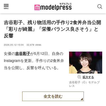
吉谷彩子、残り物活用の手作り2食丼弁当公開
「彩りが綺麗」「栄養バランス良さそう」と
反響
2026.05.12 15:04
32,678
views
女優の
吉谷彩子
が5月12日、自身の
Instagramを更新。手作りの2食丼弁
当を公開し、反響を呼んでいる。
拡大する
吉谷彩子（C）モデルプ
レス
全文を読む