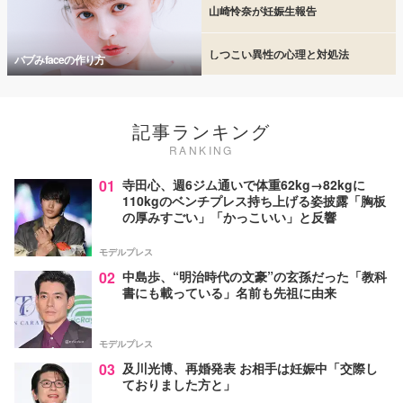
山崎怜奈が妊娠生報告
しつこい異性の心理と対処法
バブみfaceの作り方
記事ランキング
RANKING
01
寺田心、週6ジム通いで体重62kg→82kgに
110kgのベンチプレス持ち上げる姿披露「胸板
の厚みすごい」「かっこいい」と反響
モデルプレス
02
中島歩、“明治時代の文豪”の玄孫だった「教科
書にも載っている」名前も先祖に由来
モデルプレス
03
及川光博、再婚発表 お相手は妊娠中「交際し
ておりました方と」