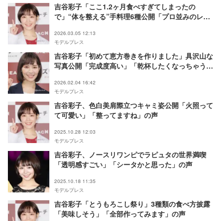
吉谷彩子「ここ1.2ヶ月食べすぎてしまったの
で」“体を整える”手料理6種公開「プロ並みのレシ
ピ」「お酒にも合いそう」の声
2026.03.05 12:13
モデルプレス
吉谷彩子「初めて恵方巻きを作りました」具沢山な
写真公開「完成度高い」「乾杯したくなっちゃう」
の声
2026.02.04 16:42
モデルプレス
吉谷彩子、色白美肩際立つキャミ姿公開「火照って
て可愛い」「整ってますね」の声
2025.10.28 12:03
モデルプレス
吉谷彩子、ノースリワンピでラピュタの世界満喫
「透明感すごい」「シータかと思った」の声
2025.10.18 11:35
モデルプレス
吉谷彩子「とうもろこし祭り」3種類の食べ方披露
「美味しそう」「全部作ってみます」の声