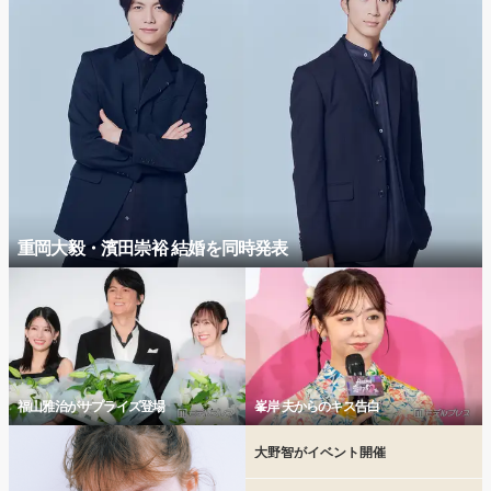
重岡大毅・濱田崇裕 結婚を同時発表
福山雅治がサプライズ登場
峯岸 夫からのキス告白
大野智がイベント開催