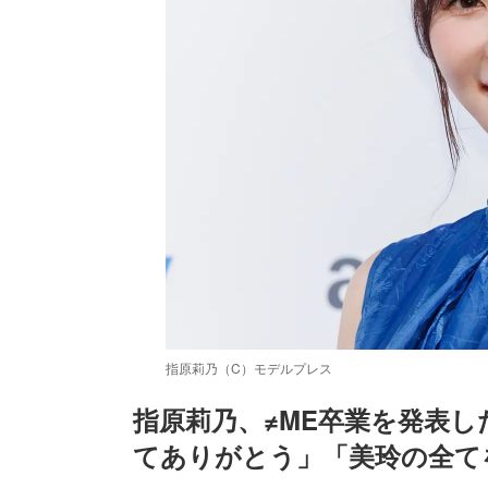
指原莉乃（C）モデルプレス
指原莉乃、≠ME卒業を発表
てありがとう」「美玲の全て
/
Unmute