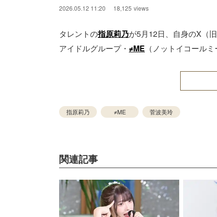
2026.05.12 11:20
18,125
views
タレントの
指原莉乃
が5月12日、自身のX（旧
アイドルグループ・
≠ME
（ノットイコールミ
指原莉乃
≠ME
菅波美玲
関連記事