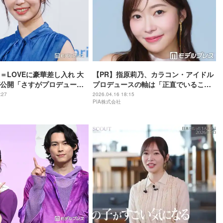
＝LOVEに豪華差し入れ 大
【PR】指原莉乃、カラコン・アイドル
公開「さすがプロデューサ
プロデュースの軸は「正直でいるこ
応えありそう」と反響
と」 新生活の緊張を味方につけるマイ
:27
2026.04.16 18:15
PIA株式会社
ンド術も＜インタビュー＞