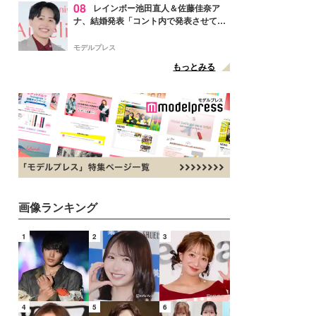
08
レインボー池田直人＆佐藤佳奈ア
ナ、結婚発表「コント内で発表させてい
ただきました」読売テレビ退社は生活拠
点変更のため
モデルプレス
もっとみる
画像ランキング
1
2
3
4
5
6