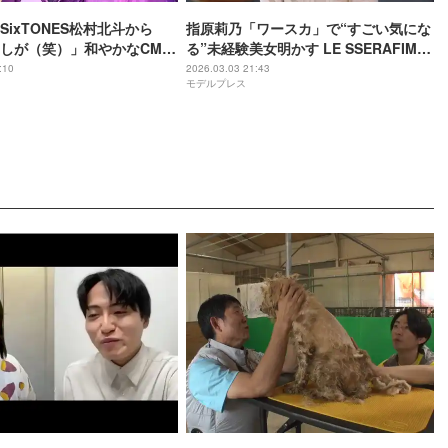
SixTONES松村北斗から
指原莉乃「ワースカ」で“すごい気にな
しが（笑）」和やかなCM撮
る”未経験美女明かす LE SSERAFIMサ
クラも期待「可能性の幅が1番ある子」
:10
2026.03.03 21:43
モデルプレス