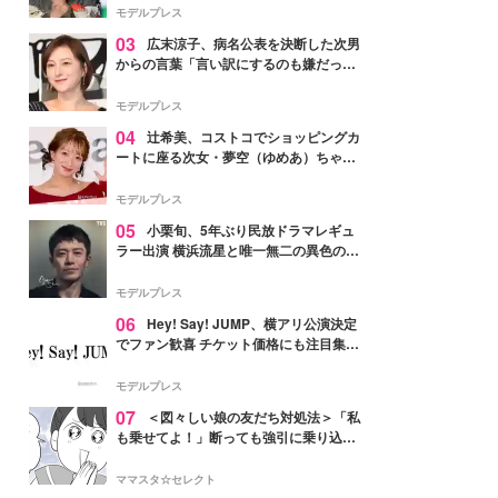
「かっこいい」と反響
モデルプレス
03
広末涼子、病名公表を決断した次男
からの言葉「言い訳にするのも嫌だっ
た」「言うべきか迷った」
モデルプレス
04
辻希美、コストコでショッピングカ
ートに座る次女・夢空（ゆめあ）ちゃん
の姿公開「乗りこなしてる感じが可愛す
ぎ」「成長を感じる」の声
モデルプレス
05
小栗旬、5年ぶり民放ドラマレギュ
ラー出演 横浜流星と唯一無二の異色のバ
ディで初共演【LOST10】
モデルプレス
06
Hey! Say! JUMP、横アリ公演決定
でファン歓喜 チケット価格にも注目集ま
る「激アツ」「平成に戻ったみたい」
モデルプレス
07
＜図々しい娘の友だち対処法＞「私
も乗せてよ！」断っても強引に乗り込ん
でくる友だち【第1話まんが】
ママスタ☆セレクト