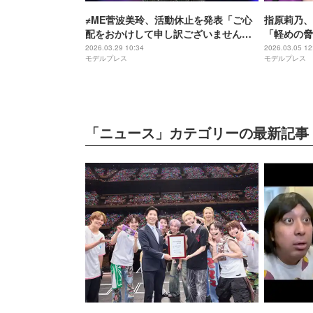
≠ME菅波美玲、活動休止を発表「ご心
指原莉乃、
配をおかけして申し訳ございません」
「軽めの脅
開催予定イベントについても説明
影裏話
2026.03.29 10:34
2026.03.05 12
モデルプレス
モデルプレス
「ニュース」カテゴリーの最新記事