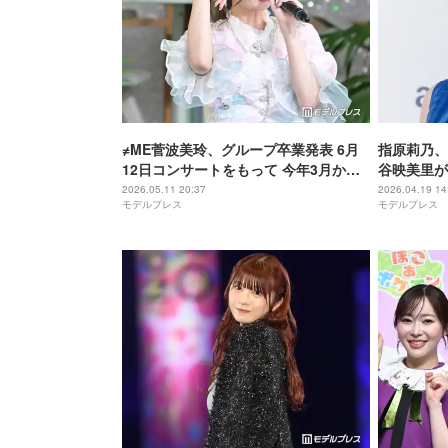
≠ME菅波美玲、グループ卒業発表 6月
指原莉乃、
12日コンサートをもって 今年3月から
谷映美里が
活動休止中【全文】
ー」「食べ
2026.05.11 20:37
2026.04.19 14
モデルプレス
モデルプレス