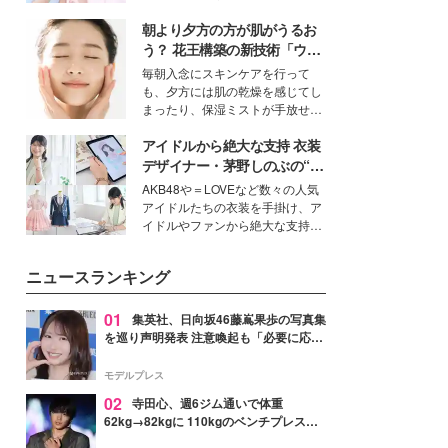
ーについて熱く語り合ってもらっ
イベートでも仲良しで旅行好きな
た。
朝より夕方の方が肌がうるお
モデル・愛甲ひかりさんと橋下美
好さんを迎えて本音で女子会トー
う？ 花王構築の新技術「ウォ
ク。猛暑のお出かけを快適に過ご
ーターキャプチャリングスキ
毎朝入念にスキンケアを行って
すヒントや、2人が感動した夏の
ン（捕水肌）」がスキンケア
も、夕方には肌の乾燥を感じてし
生理の新常識にも迫りました。
の常識を変える予感
まったり、保湿ミストが手放せな
いという読者も多いのでは？そん
アイドルから絶大な支持 衣装
な美容の常識を大きく変える可能
性を秘めた、革新的な「Water
デザイナー・茅野しのぶの“可
Capturing Skin（ウォーターキャ
愛い”を作る美学＜「シチズン
AKB48や＝LOVEなど数々の人気
プチャリングスキン：捕水肌）」
クロスシー」インタビュー＞
アイドルたちの衣装を手掛け、ア
技術を、花王が構築した。
イドルやファンから絶大な支持を
得る、株式会社オサレカンパニー
取締役兼クリエイティブディレク
ニュースランキング
ター・茅野しのぶ。一人ひとりの
個性に寄り添い、魅力を引き出す
衣装作りは、多くの女性たちに勇
01
集英社、日向坂46藤嶌果歩の写真集
気と自信を与え続けている。
を巡り声明発表 注意喚起も「必要に応じ
て法的措置を含む対応を検討」
モデルプレス
02
寺田心、週6ジム通いで体重
62kg→82kgに 110kgのベンチプレス持
ち上げる姿披露「胸板の厚みすごい」