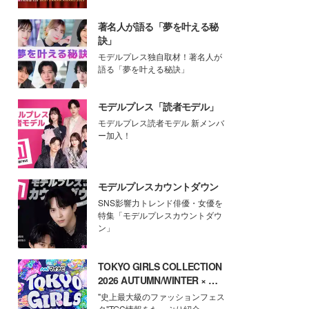
著名人が語る「夢を叶える秘
訣」
モデルプレス独自取材！著名人が
語る「夢を叶える秘訣」
モデルプレス「読者モデル」
モデルプレス読者モデル 新メンバ
ー加入！
モデルプレスカウントダウン
SNS影響力トレンド俳優・女優を
特集「モデルプレスカウントダウ
ン」
TOKYO GIRLS COLLECTION
2026 AUTUMN/WINTER × モ
デルプレス
"史上最大級のファッションフェス
タ"TGC情報をたっぷり紹介