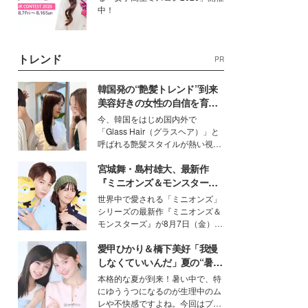
中！
トレンド
PR
韓国発の“艶髪トレンド”到来
美容好きの女性の自信を育む
「ヘアケア事情」って？
今、韓国をはじめ国内外で
「Glass Hair（グラスヘア）」と
呼ばれる艶髪スタイルが熱い視線
を集めています。メイクやファッ
宮城舞・島村雄大、最新作
ションの完成度を高めるベースと
して、“髪そのものの美しさ”に改
『ミニオンズ＆モンスター
めて注目する人が増えている様
ズ』の魅力熱弁 ハチャメチャ
世界中で愛される「ミニオンズ」
子。今回は、そんな憧れの艶やか
だけじゃない“友情と絆”に感
シリーズの最新作『ミニオンズ＆
な髪を日常で叶える、美容好きの
動
モンスターズ』が8月7日（金）に
女性たちのヘアケア事情を紹介し
公開。モデルプレスでは、“大のミ
ます。
愛甲ひかり＆橋下美好「我慢
ニオン好き”という共通点を持つモ
デルの宮城舞と島村雄大の特別対
しなくていいんだ」夏の“暑さ
談をお届け！それぞれの視点か
対策”の新しい選択肢とは？
本格的な夏が到来！暑い中で、特
ら、今作ならではの魅力や予想外
にゆううつになるのが生理中のム
の感動をもたらす奥深いストーリ
レや不快感ですよね。今回はプラ