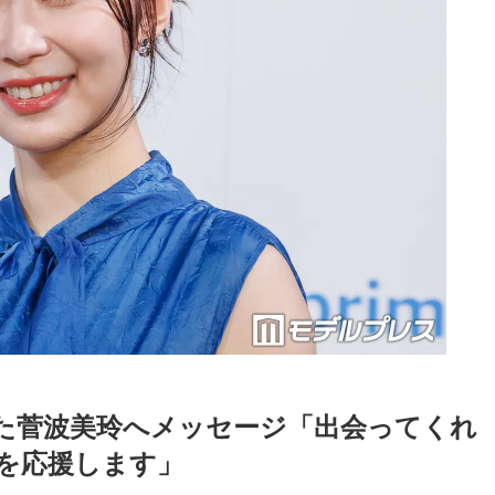
した菅波美玲へメッセージ「出会ってくれ
を応援します」
Loaded
:
52.23%