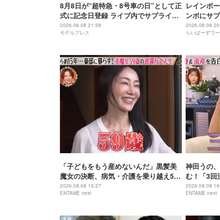
8月8日が“超特急・8号車の日”として正
レインボー
式に記念日登録 ライブ内でサプライズ
ンボにサプ
発表
2026.08.08 21:58
2026.08.08 20
モデルプレス
らいばーずワー
「子どもをもう産めないんだ」黒髪美
神田うの、
魔女の決断、病気・介護を乗り越え56
む！「3回
歳で“おばあちゃん”に
身の過去を
2026.08.08 19:27
2026.08.08 19
ENTAME next
ENTAME next