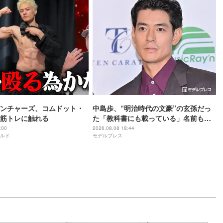
ンチャーズ、コムドット・
中島歩、“明治時代の文豪”の玄孫だっ
筋トレに触れる
た「教科書にも載っている」名前も先
祖に由来
:00
2026.08.08 18:44
ルド
モデルプレス