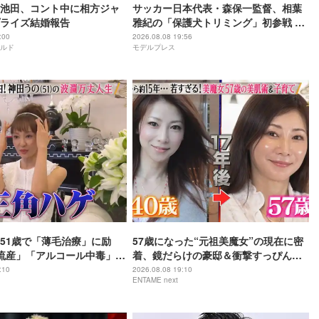
池田、コント中に相方ジャ
サッカー日本代表・森保一監督、相葉
ライズ結婚報告
雅紀の「保護犬トリミング」初参戦 ド
リームチームで心込めて挑む【24時間
:00
2026.08.08 19:56
ルド
モデルプレス
テレビ49】
51歳で「薄毛治療」に励
57歳になった“元祖美魔女”の現在に密
流産」「アルコール中毒」自
着、鏡だらけの豪邸＆衝撃すっぴん姿
赤裸々告白
を披露
:10
2026.08.08 19:10
ENTAME next