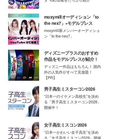
moxymillオーディション「to
the nex7」×モデルプレス
moxymill新メンバーオーディショ
ン「to the nex7」
ディズニープラスのおすすめ
作品をモデルプレスが紹介！
ディズニー作品はもちろん！ 国内
外の人気作がすべて見放題！
【PR】
男子高生ミスターコン2026
“日本一のイケメン高校生”を決め
る「男子高生ミスターコン2026」
開催中！
女子高生ミスコン2026
“日本一かわいい女子高生”を決め
る「女子高生ミスコン2026」開催