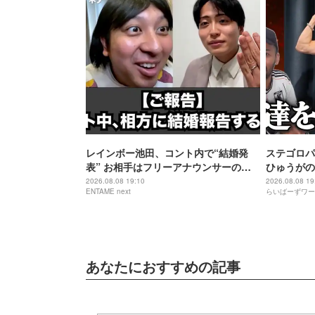
レインボー池田、コント内で“結婚発
ステゴロパ
表” お相手はフリーアナウンサーの佐
ひゅうがの
藤佳奈
2026.08.08 19:10
2026.08.08 19
ENTAME next
らいばーずワー
あなたにおすすめの記事