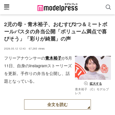
2児の母・青木裕子、おむすび2つ＆ミートボ
ールパスタの弁当公開「ボリューム満点で喜
びそう」「彩りが綺麗」の声
2026.05.12 12:43
67,265
views
フリーアナウンサーの
青木裕子
が5月
11日、自身のInstagramストーリーズ
を更新。手作りの弁当を公開し、話
題となっている。
拡大する
青木裕子 （C）モデルプ
レス
全文を読む