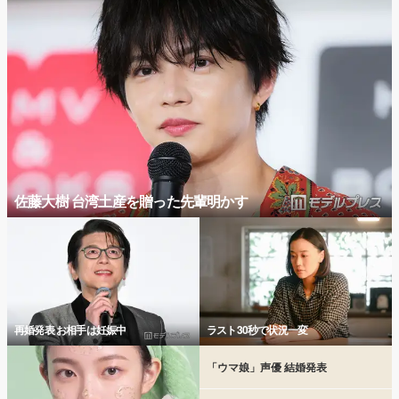
佐藤大樹 台湾土産を贈った先輩明かす
再婚発表 お相手は妊娠中
ラスト30秒で状況一変
「ウマ娘」声優 結婚発表