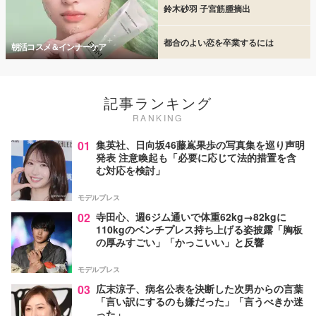
鈴木砂羽 子宮筋腫摘出
都合のよい恋を卒業するには
朝活コスメ＆インナーケア
記事ランキング
RANKING
01
集英社、日向坂46藤嶌果歩の写真集を巡り声明
発表 注意喚起も「必要に応じて法的措置を含
む対応を検討」
モデルプレス
02
寺田心、週6ジム通いで体重62kg→82kgに
110kgのベンチプレス持ち上げる姿披露「胸板
の厚みすごい」「かっこいい」と反響
モデルプレス
03
広末涼子、病名公表を決断した次男からの言葉
「言い訳にするのも嫌だった」「言うべきか迷
った」