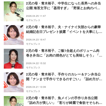
2児の母・青木裕子、中学生になった長男への弁当
公開 海苔文字に「器用すぎ」「野菜とお肉のバラ
ンスが絶妙」と反響
2026.04.25 11:47
モデルプレス
2児の母・青木裕子、夫・ナイナイ矢部からの豪華
結婚記念日プレゼント披露「イベントを大事にして
くれる旦那様素敵」「ずっとラブラブで憧れの夫
2026.04.23 19:47
婦」と反響
モデルプレス
2児の母・青木裕子、ご飯1合超えのボリューム肉
巻き弁当に「お肉の焼色がとても美味しそう」「育
ち盛り」の声
2026.04.22 15:32
モデルプレス
2児の母・青木裕子、手作りのカレー＆ナン弁当公
開「ナンまで手作りできるのすごい」「詰め方がお
しゃれ」と絶賛の声
2026.04.21 13:39
モデルプレス
2児の母・青木裕子、魚メインの手作り弁当公開
「詰め方が美しい」「彩りが綺麗で食欲そそられ