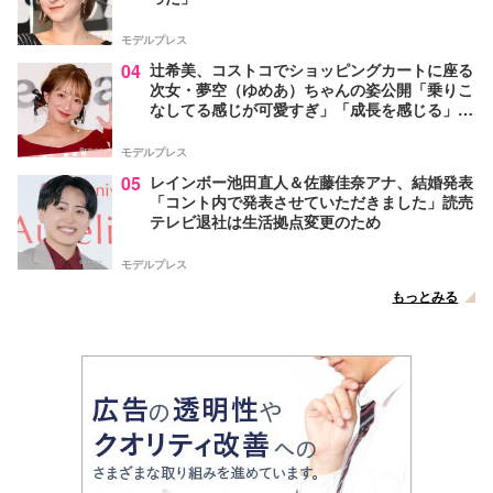
モデルプレス
04
辻希美、コストコでショッピングカートに座る
次女・夢空（ゆめあ）ちゃんの姿公開「乗りこ
なしてる感じが可愛すぎ」「成長を感じる」の
声
モデルプレス
05
レインボー池田直人＆佐藤佳奈アナ、結婚発表
「コント内で発表させていただきました」読売
テレビ退社は生活拠点変更のため
モデルプレス
もっとみる