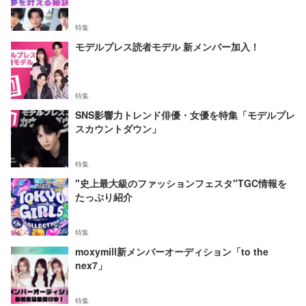
特集
モデルプレス読者モデル 新メンバー加入！
特集
SNS影響力トレンド俳優・女優を特集「モデルプレ
スカウントダウン」
特集
"史上最大級のファッションフェスタ"TGC情報を
たっぷり紹介
特集
moxymill新メンバーオーディション「to the
nex7」
特集