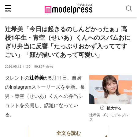
辻希美「今日は起きるのしんどかったぁ」高
校1年生・青空（せいあ）くんへのスパムおに
ぎり弁当に反響「たっぷりおかず入っててす
ごい」「顔が描いてあって可愛い」
2026.05.12 11:35
59,867
views
タレントの
辻希美
が5月11日、自身
のInstagramストーリーズを更新。長
男・青空（せいあ）くんへの弁当シ
ョットを公開し、話題になってい
拡大する
る。
辻希美（C）モデルプレ
ス
全文を読む