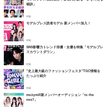
秘訣」
特集
モデルプレス読者モデル 新メンバー加入！
特集
SNS影響力トレンド俳優・女優を特集「モデルプレ
スカウントダウン」
特集
"史上最大級のファッションフェスタ"TGC情報を
たっぷり紹介
特集
moxymill新メンバーオーディション「to the
nex7」