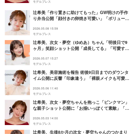
モデルプレス
辻希美「作り置きに助けてもった」GW明けの手作
り弁当公開「顔付きの卵焼き可愛い」「ボリューム
満点」の声
2026.05.08 15:59
モデルプレス
辻希美、次女・夢空（ゆめあ）ちゃん「明後日で9
ヶ月」笑顔ショット公開「成長してる」「可愛す
ぎ」と反響
2026.05.07 15:27
モデルプレス
辻希美、美容施術を報告 術後9日目までのダウンタ
イム公開に反響「印象違う」「裸眼メイクも可愛す
ぎる」
2026.05.06 11:40
モデルプレス
辻希美、次女・夢空ちゃんを抱っこ「ピンクマン」
な親子ショット公開に「お揃いっぽくて素敵」「天
使が2人」と反響
2026.05.03 14:00
モデルプレス
辻希美、生後8か月の次女・夢空ちゃんのつかまり