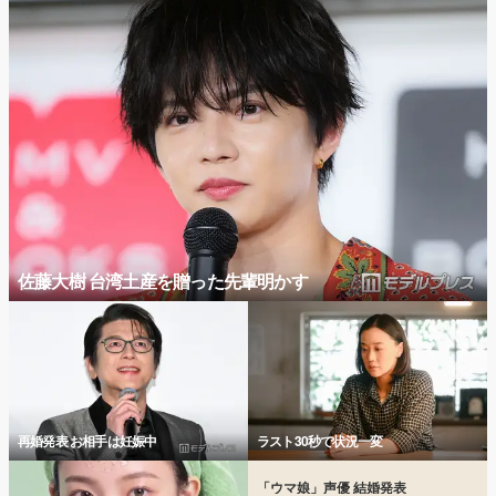
佐藤大樹 台湾土産を贈った先輩明かす
再婚発表 お相手は妊娠中
ラスト30秒で状況一変
「ウマ娘」声優 結婚発表