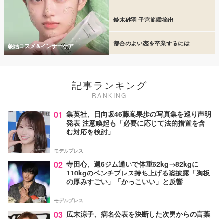
鈴木砂羽 子宮筋腫摘出
都合のよい恋を卒業するには
朝活コスメ＆インナーケア
記事ランキング
RANKING
01
集英社、日向坂46藤嶌果歩の写真集を巡り声明
発表 注意喚起も「必要に応じて法的措置を含
む対応を検討」
モデルプレス
02
寺田心、週6ジム通いで体重62kg→82kgに
110kgのベンチプレス持ち上げる姿披露「胸板
の厚みすごい」「かっこいい」と反響
モデルプレス
03
広末涼子、病名公表を決断した次男からの言葉