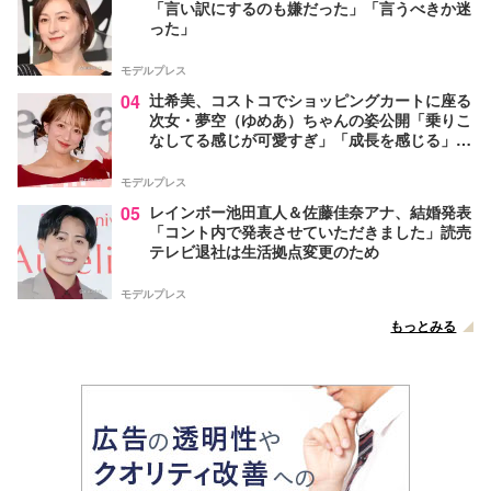
「言い訳にするのも嫌だった」「言うべきか迷
った」
モデルプレス
04
辻希美、コストコでショッピングカートに座る
次女・夢空（ゆめあ）ちゃんの姿公開「乗りこ
なしてる感じが可愛すぎ」「成長を感じる」の
声
モデルプレス
05
レインボー池田直人＆佐藤佳奈アナ、結婚発表
「コント内で発表させていただきました」読売
テレビ退社は生活拠点変更のため
モデルプレス
もっとみる