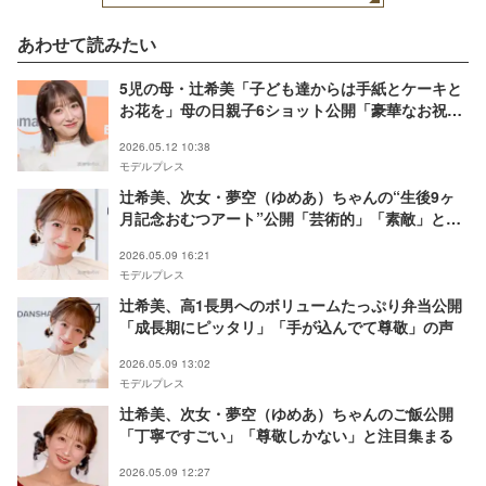
あわせて読みたい
5児の母・辻希美「子ども達からは手紙とケーキと
お花を」母の日親子6ショット公開「豪華なお祝
い」「笑顔が素敵」の声
2026.05.12 10:38
モデルプレス
辻希美、次女・夢空（ゆめあ）ちゃんの“生後9ヶ
月記念おむつアート”公開「芸術的」「素敵」と反
響
2026.05.09 16:21
モデルプレス
辻希美、高1長男へのボリュームたっぷり弁当公開
「成長期にピッタリ」「手が込んでて尊敬」の声
2026.05.09 13:02
モデルプレス
辻希美、次女・夢空（ゆめあ）ちゃんのご飯公開
「丁寧ですごい」「尊敬しかない」と注目集まる
2026.05.09 12:27