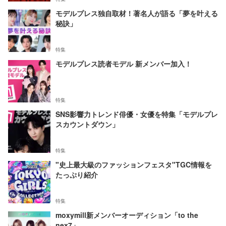
モデルプレス独自取材！著名人が語る「夢を叶える
秘訣」
特集
モデルプレス読者モデル 新メンバー加入！
特集
SNS影響力トレンド俳優・女優を特集「モデルプレ
スカウントダウン」
特集
"史上最大級のファッションフェスタ"TGC情報を
たっぷり紹介
特集
moxymill新メンバーオーディション「to the
nex7」