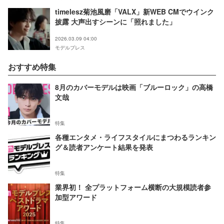
timelesz菊池風磨「VALX」新WEB CMでウインク
披露 大声出すシーンに「照れました」
2026.03.09 04:00
モデルプレス
おすすめ特集
8月のカバーモデルは映画「ブルーロック」の高橋
文哉
特集
各種エンタメ・ライフスタイルにまつわるランキン
グ＆読者アンケート結果を発表
特集
業界初！ 全プラットフォーム横断の大規模読者参
加型アワード
特集