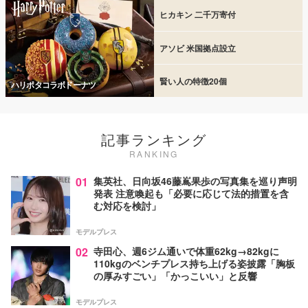
ヒカキン 二千万寄付
アソビ 米国拠点設立
賢い人の特徴20個
ハリポタコラボドーナツ
記事ランキング
RANKING
01
集英社、日向坂46藤嶌果歩の写真集を巡り声明
発表 注意喚起も「必要に応じて法的措置を含
む対応を検討」
モデルプレス
02
寺田心、週6ジム通いで体重62kg→82kgに
110kgのベンチプレス持ち上げる姿披露「胸板
の厚みすごい」「かっこいい」と反響
モデルプレス