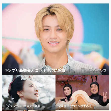
キンプリ高橋海人 コラボ実現に感激
「ブラッサム」ポスター公開
深澤 有田とのテンポ手応え