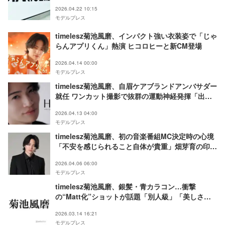
2026.04.22 10:15
モデルプレス
timelesz菊池風磨、インパクト強い衣装姿で「じゃ
らんアプリくん」熱演 ヒコロヒーと新CM登場
2026.04.14 00:00
モデルプレス
timelesz菊池風磨、自眉ケアブランドアンバサダー
就任 ワンカット撮影で抜群の運動神経発揮「出ち
ゃっているな、俺の器用さ」
2026.04.13 04:00
モデルプレス
timelesz菊池風磨、初の音楽番組MC決定時の心境
「不安を感じられること自体が貴重」畑芽育の印象
も「渡辺翔太から…」【夜の音】
2026.04.06 06:00
モデルプレス
timelesz菊池風磨、銀髪・青カラコン…衝撃
の“Matt化”ショットが話題「別人級」「美しさ際
立つ」
2026.03.14 16:21
モデルプレス