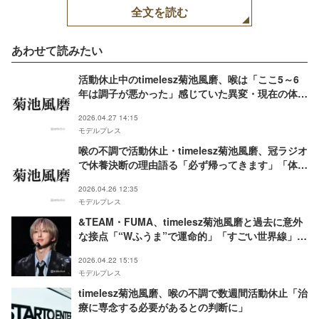
全文を読む
あわせて読みたい
活動休止中のtimelesz菊池風磨、喉は「ここ5～6
年は調子が悪かった」感じていた異変・現在の体調
明かす
2026.04.27 14:15
モデルプレス
喉の不調で活動休止・timelesz菊池風磨、冠ラジオ
で休養決断の理由語る「必ず帰ってきます」「体は
元気」
2026.04.26 12:35
モデルプレス
&TEAM・FUMA、timelesz菊池風磨と過去に意外
な接点「“Wふうま”で運命的」「すごい世界線」と
驚きの声
2026.04.22 15:15
モデルプレス
timelesz菊池風磨、喉の不調で数週間活動休止「治
療に専念する必要があるとの判断に」