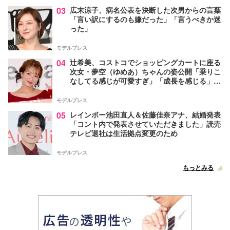
03
広末涼子、病名公表を決断した次男からの言葉
「言い訳にするのも嫌だった」「言うべきか迷
った」
モデルプレス
04
辻希美、コストコでショッピングカートに座る
次女・夢空（ゆめあ）ちゃんの姿公開「乗りこ
なしてる感じが可愛すぎ」「成長を感じる」の
声
モデルプレス
05
レインボー池田直人＆佐藤佳奈アナ、結婚発表
「コント内で発表させていただきました」読売
テレビ退社は生活拠点変更のため
モデルプレス
もっとみる