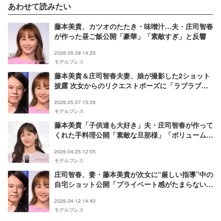
あわせて読みたい
藤本美貴、カツオのたたき・味噌汁…夫・庄司智春
が作った昼ご飯公開「豪華」「素敵すぎ」と反響
2026.05.09 14:25
モデルプレス
藤本美貴＆庄司智春夫妻、娘が撮影した2ショット
披露 次女からのリクエストポーズに「ラブラブす
ぎ」「センスいい」と反響
2026.05.07 15:26
モデルプレス
藤本美貴「子供達も大好き」夫・庄司智春が作って
くれた手料理公開「素敵な旦那様」「ボリュームた
っぷりで美味しそう」と反響
2026.04.25 12:05
モデルプレス
庄司智春、妻・藤本美貴が次女に“厳しい指導”中の
自宅ショット公開「プライベート感がたまらない」
「ミキティの髪型が親近感」と反響
2026.04.12 14:40
モデルプレス