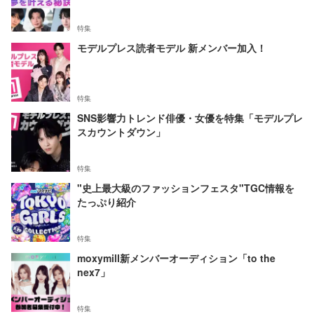
特集
モデルプレス読者モデル 新メンバー加入！
特集
SNS影響力トレンド俳優・女優を特集「モデルプレ
スカウントダウン」
特集
"史上最大級のファッションフェスタ"TGC情報を
たっぷり紹介
特集
moxymill新メンバーオーディション「to the
nex7」
特集