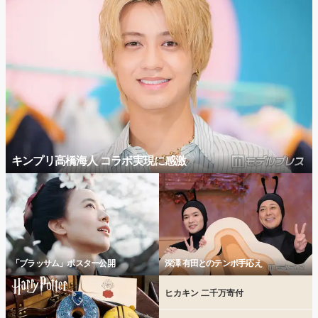
キンプリ高橋海人 コラボ実現に感激
「ブラッサム」ポスター公開
深澤 有田とのテンポ手応え
ヒカキン 二千万寄付