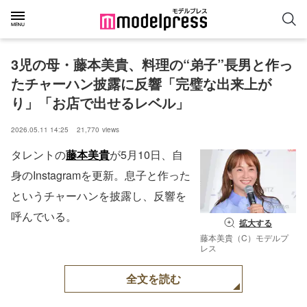
3児の母・藤本美貴、料理の“弟子”長男と作っ
たチャーハン披露に反響「完璧な出来上が
り」「お店で出せるレベル」
2026.05.11 14:25
21,770
views
タレントの
藤本美貴
が5月10日、自
身のInstagramを更新。息子と作った
というチャーハンを披露し、反響を
呼んでいる。
拡大する
藤本美貴（C）モデルプ
レス
全文を読む