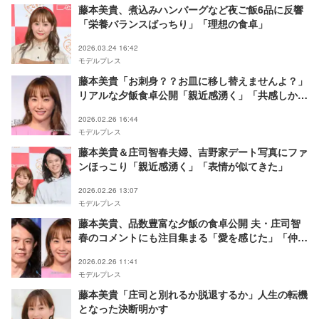
藤本美貴、煮込みハンバーグなど夜ご飯6品に反響
「栄養バランスばっちり」「理想の食卓」
2026.03.24 16:42
モデルプレス
藤本美貴「お刺身？？お皿に移し替えませんよ？」
リアルな夕飯食卓公開「親近感湧く」「共感しかな
い」と反響
2026.02.26 16:44
モデルプレス
藤本美貴＆庄司智春夫婦、吉野家デート写真にファ
ンほっこり「親近感湧く」「表情が似てきた」
2026.02.26 13:07
モデルプレス
藤本美貴、品数豊富な夕飯の食卓公開 夫・庄司智
春のコメントにも注目集まる「愛を感じた」「仲良
し夫婦」
2026.02.26 11:41
モデルプレス
藤本美貴「庄司と別れるか脱退するか」人生の転機
となった決断明かす