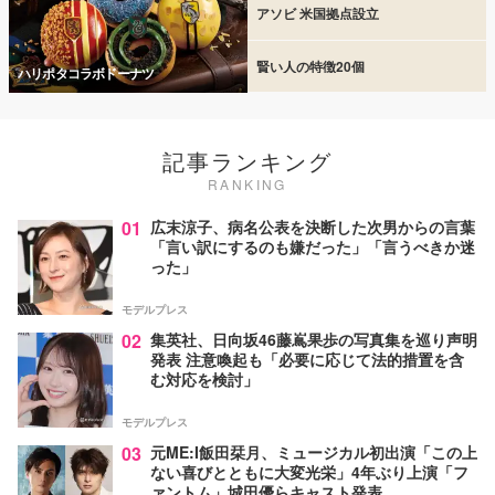
アソビ 米国拠点設立
賢い人の特徴20個
ハリポタコラボドーナツ
記事ランキング
RANKING
01
広末涼子、病名公表を決断した次男からの言葉
「言い訳にするのも嫌だった」「言うべきか迷
った」
モデルプレス
02
集英社、日向坂46藤嶌果歩の写真集を巡り声明
発表 注意喚起も「必要に応じて法的措置を含
む対応を検討」
モデルプレス
03
元ME:I飯田栞月、ミュージカル初出演「この上
ない喜びとともに大変光栄」4年ぶり上演「フ
ァントム」城田優らキャスト発表