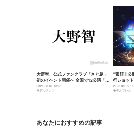
大野智、公式ファンクラブ「さと島」
“素顔非公開
初のイベント開催へ 全国で12公演「近
行ショット
い距離で会えることを楽しみにしてま
ミワンピ姿
2026.08.09 13:45
2026.08.09 13
モデルプレス
モデルプレス
す」【日程】
「透き通る
あなたにおすすめの記事