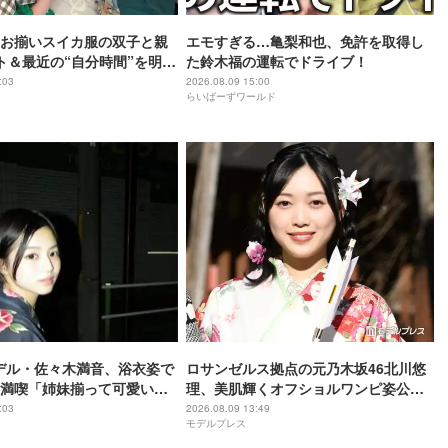
お揃いスイカ服の双子と親
エモすぎる…亀梨和也、免許を取得し
ト＆最近の“自分時間”を明か
た鈴木福の運転でドライブ！
:03
2026.08.09 15:00
らいばーずワールド
モデル・佐々木満音、浴衣姿で
ロサンゼルス拠点の元乃木坂46北川悠
満喫「姉妹揃って可愛いす
理、美肌輝くオフショルワンピ姿公開
「色白で眩しい」「デコルテ綺麗」と
:03
2026.08.09 13:49
モデルプレス
反響