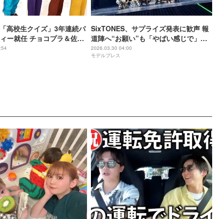
ES「高校生クイズ」3年連続パ
SixTONES、サプライズ発表に歓声 報
ィー就任 チョコプラ＆佐藤
道陣へ“お願い”も「やばい感じで」
連続参戦【コメント】
【MILESixTONES／メンバー全員コメ
:54
2026.03.30 04:00
モデルプレス
ント】