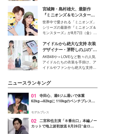
を集めています。メイクやファッ
宮城舞・島村雄大、最新作
ションの完成度を高めるベースと
して、“髪そのものの美しさ”に改
『ミニオンズ＆モンスター
めて注目する人が増えている様
ズ』の魅力熱弁 ハチャメチャ
世界中で愛される「ミニオンズ」
子。今回は、そんな憧れの艶やか
だけじゃない“友情と絆”に感
シリーズの最新作『ミニオンズ＆
な髪を日常で叶える、美容好きの
動
モンスターズ』が8月7日（金）に
女性たちのヘアケア事情を紹介し
公開。モデルプレスでは、“大のミ
ます。
アイドルから絶大な支持 衣装
ニオン好き”という共通点を持つモ
デルの宮城舞と島村雄大の特別対
デザイナー・茅野しのぶの“可
談をお届け！それぞれの視点か
愛い”を作る美学＜「シチズン
AKB48や＝LOVEなど数々の人気
ら、今作ならではの魅力や予想外
クロスシー」インタビュー＞
アイドルたちの衣装を手掛け、ア
の感動をもたらす奥深いストーリ
イドルやファンから絶大な支持を
ーについて熱く語り合ってもらっ
得る、株式会社オサレカンパニー
た。
取締役兼クリエイティブディレク
ニュースランキング
ター・茅野しのぶ。一人ひとりの
個性に寄り添い、魅力を引き出す
衣装作りは、多くの女性たちに勇
01
寺田心、週6ジム通いで体重
気と自信を与え続けている。
62kg→82kgに 110kgのベンチプレス持
ち上げる姿披露「胸板の厚みすごい」
「かっこいい」と反響
モデルプレス
02
二宮和也主演「８番出口」本編ノー
カットで地上波初放送 8月28日“金ロ
ー”枠