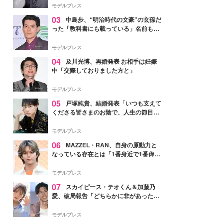
モデルプレス
03
中島歩、“明治時代の文豪”の玄孫だ
った「教科書にも載っている」名前も先
祖に由来
モデルプレス
04
及川光博、再婚発表 お相手は妊娠
中「交際しておりました方と」
モデルプレス
05
戸塚純貴、結婚発表「いつも支えて
くださる皆さまのお陰で、人生の節目を
迎えられること、心より感謝しておりま
す」【全文】
モデルプレス
06
MAZZEL・RAN、自身の原動力と
なっている存在とは「1番身近で1番偉大
な存在」
モデルプレス
07
スカイピース・テオくん＆加藤乃
愛、破局報告「どちらかに非があったわ
けではなく」2023年2月に交際発表
モデルプレス