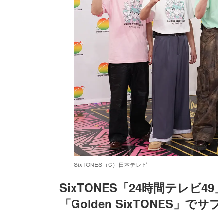
SixTONES（C）日本テレビ
SixTONES「24時間テレ
「Golden SixTONES
/
Unmute