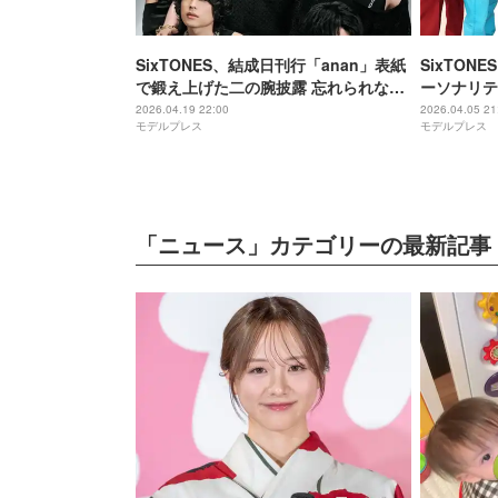
SixTONES、結成日刊行「anan」表紙
SixTON
で鍛え上げた二の腕披露 忘れられな
ーソナリテ
い“熱狂の瞬間”とは
栞里も2年
2026.04.19 22:00
2026.04.05 21
モデルプレス
モデルプレス
「ニュース」カテゴリーの最新記事