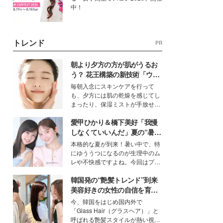
中！
トレンド
PR
朝より夕方の方が肌がうるお
う？ 花王構築の新技術「ウォ
ーターキャプチャリングスキ
毎朝入念にスキンケアを行って
ン（捕水肌）」がスキンケア
も、夕方には肌の乾燥を感じてし
の常識を変える予感
まったり、保湿ミストが手放せな
いという読者も多いのでは？そん
愛甲ひかり＆橋下美好「我慢
な美容の常識を大きく変える可能
性を秘めた、革新的な「Water
しなくていいんだ」夏の“暑さ
Capturing Skin（ウォーターキャ
対策”の新しい選択肢とは？
本格的な夏が到来！暑い中で、特
プチャリングスキン：捕水肌）」
にゆううつになるのが生理中のム
技術を、花王が構築した。
レや不快感ですよね。今回はプラ
イベートでも仲良しで旅行好きな
韓国発の“艶髪トレンド”到来
モデル・愛甲ひかりさんと橋下美
好さんを迎えて本音で女子会トー
美容好きの女性の自信を育む
ク。猛暑のお出かけを快適に過ご
「ヘアケア事情」って？
今、韓国をはじめ国内外で
すヒントや、2人が感動した夏の
「Glass Hair（グラスヘア）」と
生理の新常識にも迫りました。
呼ばれる艶髪スタイルが熱い視線