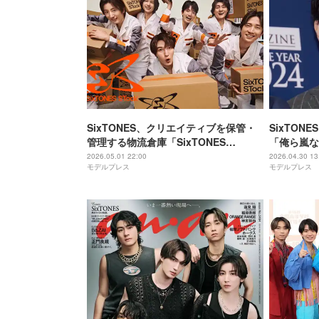
SixTONES、クリエイティブを保管・
SixTON
管理する物流倉庫「SixTONES
「俺ら嵐な
STock」公開決定 東京＆大阪で見学会
ことも明か
2026.05.01 22:00
2026.04.30 13
モデルプレス
モデルプレス
開催