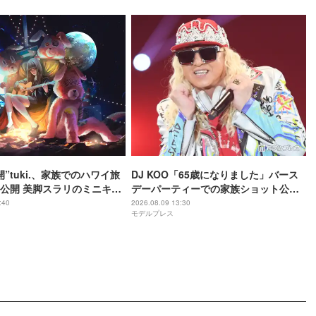
”tuki.、家族でのハワイ旅
DJ KOO「65歳になりました」バース
公開 美脚スラリのミニキャ
デーパーティーでの家族ショット公開
に「スタイル良すぎる」
「豪華で素敵なお祝い」「プレゼント
:40
2026.08.09 13:30
モデルプレス
ような透明感」と反響
もセンス抜群」の声