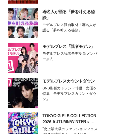
著名人が語る「夢を叶える秘
訣」
モデルプレス独自取材！著名人が
語る「夢を叶える秘訣」
モデルプレス「読者モデル」
モデルプレス読者モデル 新メンバ
ー加入！
モデルプレスカウントダウン
SNS影響力トレンド俳優・女優を
特集「モデルプレスカウントダウ
ン」
TOKYO GIRLS COLLECTION
2026 AUTUMN/WINTER × モ
デルプレス
"史上最大級のファッションフェス
タ"TGC情報をたっぷり紹介