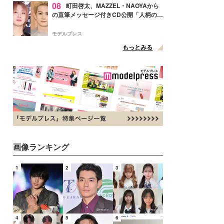
08
町田啓太、MAZZEL・NAOYAから
の直筆メッセージ付きCD公開「人柄の良
さがにじみ出てる」の声
モデルプレス
もっとみる
画像ランキング
1
2
3
4
5
6