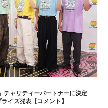
ビ49」チャリティーパートナーに決定
」でサプライズ発表【コメント】
Loaded
:
87.03%