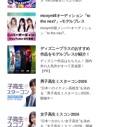
moxymillオーディション「to
the nex7」×モデルプレス
moxymill新メンバーオーディショ
ン「to the nex7」
ディズニープラスのおすすめ
作品をモデルプレスが紹介！
ディズニー作品はもちろん！ 国内
外の人気作がすべて見放題！
【PR】
男子高生ミスターコン2026
“日本一のイケメン高校生”を決め
る「男子高生ミスターコン2026」
開催中！
女子高生ミスコン2026
“日本一かわいい女子高生”を決め
る「女子高生ミスコン2026」開催