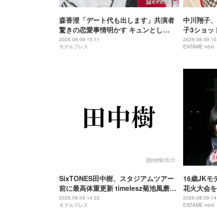
森香澄「デート代も出します」共演者
中川翔子、
驚きの恋愛事情明かす キュンとし
子3ショッ
た“子ども扱い”エピソードも「ドキッ
す
2026.08.09 15:11
2026.08.09 15
モデルプレス
ENTAME next
としますよね」
SixTONES田中樹、スタジアムツアー
16歳JK
前に最高体重更新 timelesz菊池風磨か
花火大会を
らのアドバイスにツッコミ「聞いてた
ぎ」
2026.08.09 14:22
2026.08.09 14
モデルプレス
ENTAME next
話と違うじゃないか！」