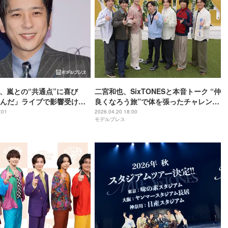
ES、嵐との“共通点”に喜び
二宮和也、SixTONESと本音トーク “仲
んだ」ライブで影響受けた
良くなろう旅”で体を張ったチャレンジ
す
に挑戦【6SixTONES】
:01
2026.04.20 18:00
モデルプレス