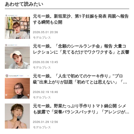
あわせて読みたい
元モー娘。新垣里沙、第1子妊娠を発表 両親へ報告
する瞬間も公開
2026.05.01 20:36
モデルプレス
元モー娘。「念願のシールランチ会」報告 大量コ
レクションに「見てるだけでワクワクする」と反響
2026.03.06 13:45
モデルプレス
元モー娘。「人生で初めてのケーキ作り」“プロ
級”出来上がりが話題「初めてとは思えない」「お
店で出てきそう」
2026.02.19 16:46
モデルプレス
元モー娘。野菜たっぷり手作りトマト鍋公開 シメ
も披露で「栄養バランスバッチリ」「アレンジが天
才」の声
2026.01.29 12:56
モデルプレス