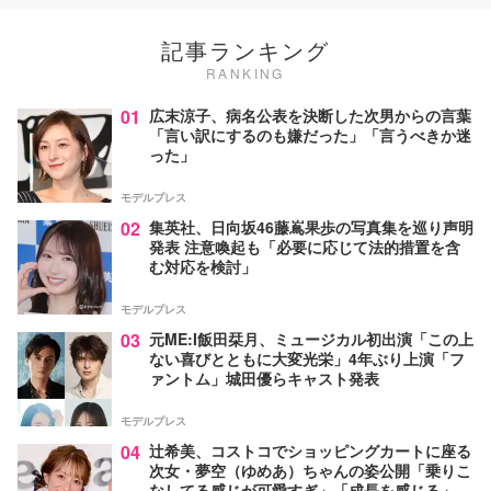
記事ランキング
RANKING
01
広末涼子、病名公表を決断した次男からの言葉
「言い訳にするのも嫌だった」「言うべきか迷
った」
モデルプレス
02
集英社、日向坂46藤嶌果歩の写真集を巡り声明
発表 注意喚起も「必要に応じて法的措置を含
む対応を検討」
モデルプレス
03
元ME:I飯田栞月、ミュージカル初出演「この上
ない喜びとともに大変光栄」4年ぶり上演「フ
ァントム」城田優らキャスト発表
モデルプレス
04
辻希美、コストコでショッピングカートに座る
次女・夢空（ゆめあ）ちゃんの姿公開「乗りこ
なしてる感じが可愛すぎ」「成長を感じる」の