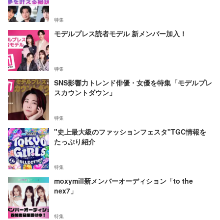
特集
モデルプレス読者モデル 新メンバー加入！
特集
SNS影響力トレンド俳優・女優を特集「モデルプレ
スカウントダウン」
特集
"史上最大級のファッションフェスタ"TGC情報を
たっぷり紹介
特集
moxymill新メンバーオーディション「to the
nex7」
特集