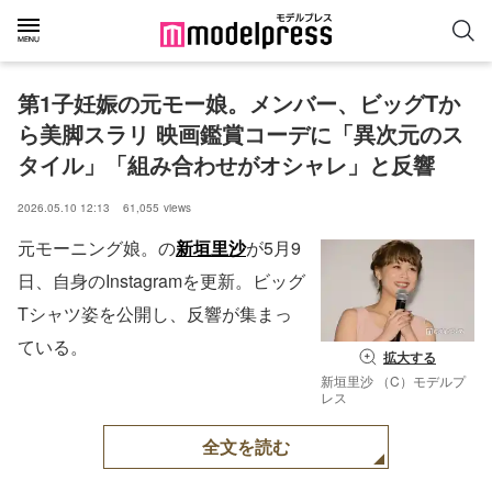
第1子妊娠の元モー娘。メンバー、ビッグTか
ら美脚スラリ 映画鑑賞コーデに「異次元のス
タイル」「組み合わせがオシャレ」と反響
2026.05.10 12:13
61,055
views
元モーニング娘。の
新垣里沙
が5月9
日、自身のInstagramを更新。ビッグ
Tシャツ姿を公開し、反響が集まっ
ている。
拡大する
新垣里沙 （C）モデルプ
レス
全文を読む