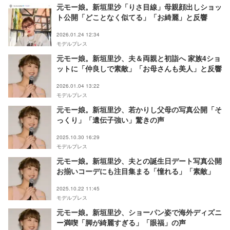
元モー娘。新垣里沙「りさ目線」母親顔出しショッ
ト公開「どことなく似てる」「お綺麗」と反響
2026.01.24 12:34
モデルプレス
元モー娘。新垣里沙、夫＆両親と初詣へ 家族4ショ
ットに「仲良しで素敵」「お母さんも美人」と反響
2026.01.04 13:22
モデルプレス
元モー娘。新垣里沙、若かりし父母の写真公開「そ
っくり」「遺伝子強い」驚きの声
2025.10.30 16:29
モデルプレス
元モー娘。新垣里沙、夫との誕生日デート写真公開
お揃いコーデにも注目集まる「憧れる」「素敵」
2025.10.22 11:45
モデルプレス
元モー娘。新垣里沙、ショーパン姿で海外ディズニ
ー満喫「脚が綺麗すぎる」「眼福」の声