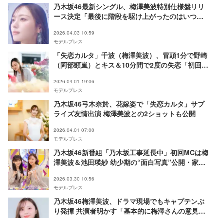
乃木坂46最新シングル、梅澤美波特別仕様盤リリ
ース決定「最後に階段を駆け上がったのはいつ
だ？」
2026.04.03 10:59
モデルプレス
「失恋カルタ」千波（梅澤美波）、冒頭1分で野崎
（阿部顕嵐）とキス＆10分間で2度の失恋「初回か
ら急展開」「刺激が強すぎる」
2026.04.01 19:06
モデルプレス
乃木坂46弓木奈於、花嫁姿で「失恋カルタ」サプ
ライズ友情出演 梅澤美波との2ショットも公開
2026.04.01 07:00
モデルプレス
乃木坂46新番組「乃木坂工事延長中」初回MCは梅
澤美波＆池田瑛紗 幼少期の“面白写真”公開・家族
だけが知っている貴重エピソード続々
2026.03.30 10:56
モデルプレス
乃木坂46梅澤美波、ドラマ現場でもキャプテンぶ
り発揮 共演者明かす「基本的に梅澤さんの意見が