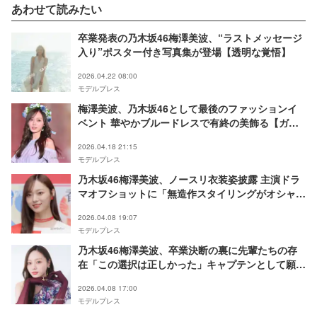
あわせて読みたい
卒業発表の乃木坂46梅澤美波、“ラストメッセージ
入り”ポスター付き写真集が登場【透明な覚悟】
2026.04.22 08:00
モデルプレス
梅澤美波、乃木坂46として最後のファッションイ
ベント 華やかブルードレスで有終の美飾る【ガル
アワ2026SS】
2026.04.18 21:15
モデルプレス
乃木坂46梅澤美波、ノースリ衣装姿披露 主演ドラ
マオフショットに「無造作スタイリングがオシャ
レ」「透明感爆発してる」の声
2026.04.08 19:07
モデルプレス
乃木坂46梅澤美波、卒業決断の裏に先輩たちの存
在「この選択は正しかった」キャプテンとして願う
グループの今後の姿【「最後に階段を駆け上がった
2026.04.08 17:00
のはいつだ？」インタビュー】
モデルプレス