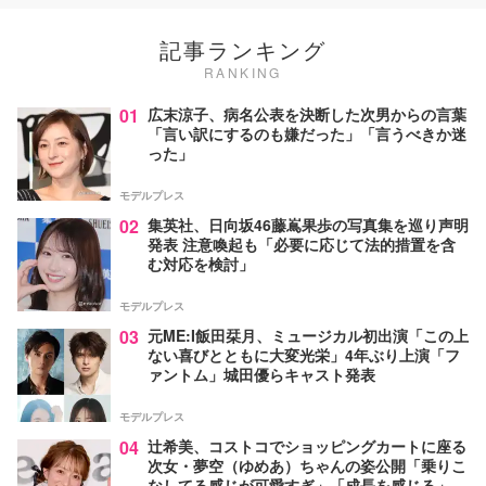
記事ランキング
RANKING
01
広末涼子、病名公表を決断した次男からの言葉
「言い訳にするのも嫌だった」「言うべきか迷
った」
モデルプレス
02
集英社、日向坂46藤嶌果歩の写真集を巡り声明
発表 注意喚起も「必要に応じて法的措置を含
む対応を検討」
モデルプレス
03
元ME:I飯田栞月、ミュージカル初出演「この上
ない喜びとともに大変光栄」4年ぶり上演「フ
ァントム」城田優らキャスト発表
モデルプレス
04
辻希美、コストコでショッピングカートに座る
次女・夢空（ゆめあ）ちゃんの姿公開「乗りこ
なしてる感じが可愛すぎ」「成長を感じる」の