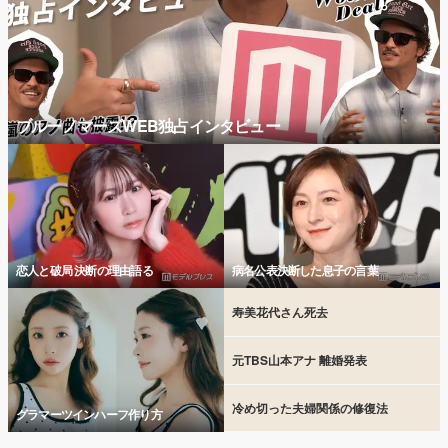
ブルーノマーズWEB独占インタビュー
恋人と破局 決断の理由語る
病名公表決断した息子の言葉
寿美花代さん死去
元TBS山本アナ 離婚発表
冷め切った夫婦関係の修復法
グラマーツインハーフ作り方