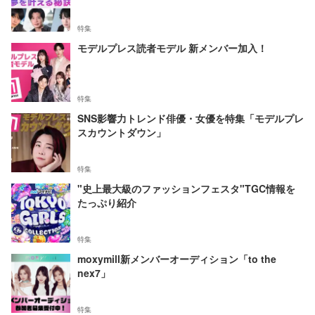
特集
モデルプレス読者モデル 新メンバー加入！
特集
SNS影響力トレンド俳優・女優を特集「モデルプレ
スカウントダウン」
特集
"史上最大級のファッションフェスタ"TGC情報を
たっぷり紹介
特集
moxymill新メンバーオーディション「to the
nex7」
特集