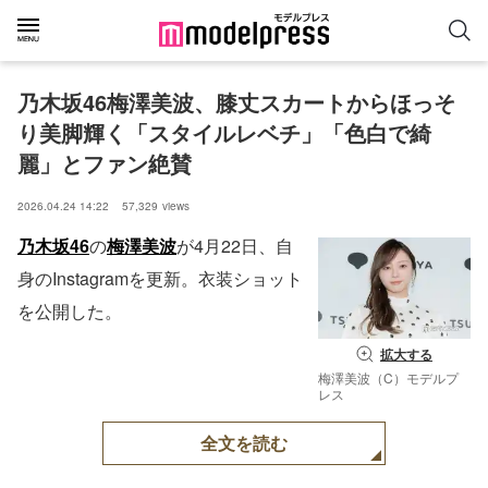
乃木坂46梅澤美波、膝丈スカートからほっそ
り美脚輝く「スタイルレベチ」「色白で綺
麗」とファン絶賛
2026.04.24 14:22
57,329
views
乃木坂46
の
梅澤美波
が4月22日、自
身のInstagramを更新。衣装ショット
を公開した。
拡大する
梅澤美波（C）モデルプ
レス
全文を読む