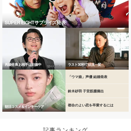
SUPER EIGHTサプライズ発表
再婚発表 お相手は妊娠中
ラスト30秒で状況一変
「ウマ娘」声優 結婚発表
鈴木砂羽 子宮筋腫摘出
都合のよい恋を卒業するには
朝活コスメ＆インナーケア
記事ランキング