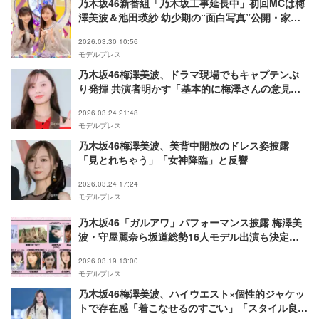
乃木坂46新番組「乃木坂工事延長中」初回MCは梅
澤美波＆池田瑛紗 幼少期の“面白写真”公開・家族
だけが知っている貴重エピソード続々
2026.03.30 10:56
モデルプレス
乃木坂46梅澤美波、ドラマ現場でもキャプテンぶ
り発揮 共演者明かす「基本的に梅澤さんの意見が
採用されています」
2026.03.24 21:48
モデルプレス
乃木坂46梅澤美波、美背中開放のドレス姿披露
「見とれちゃう」「女神降臨」と反響
2026.03.24 17:24
モデルプレス
乃木坂46「ガルアワ」パフォーマンス披露 梅澤美
波・守屋麗奈ら坂道総勢16人モデル出演も決定
【GirlsAward 2026 SPRING／SUMMER】
2026.03.19 13:00
モデルプレス
乃木坂46梅澤美波、ハイウエスト×個性的ジャケッ
トで存在感「着こなせるのすごい」「スタイル良す