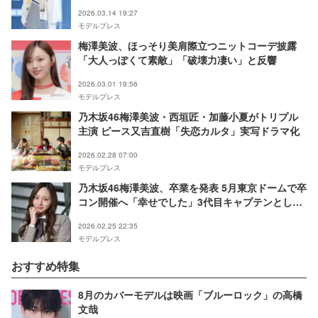
ぎ」と反響【TGC2026 S/S】
2026.03.14 19:27
モデルプレス
梅澤美波、ほっそり美肩際立つニットコーデ披露
「大人っぽくて素敵」「破壊力凄い」と反響
2026.03.01 19:56
モデルプレス
乃木坂46梅澤美波・西垣匠・加藤小夏がトリプル
主演 ピース又吉直樹「失恋カルタ」実写ドラマ化
2026.02.28 07:00
モデルプレス
乃木坂46梅澤美波、卒業を発表 5月東京ドームで卒
コン開催へ「幸せでした」3代目キャプテンとして
活動
2026.02.25 22:35
モデルプレス
おすすめ特集
8月のカバーモデルは映画「ブルーロック」の高橋
文哉