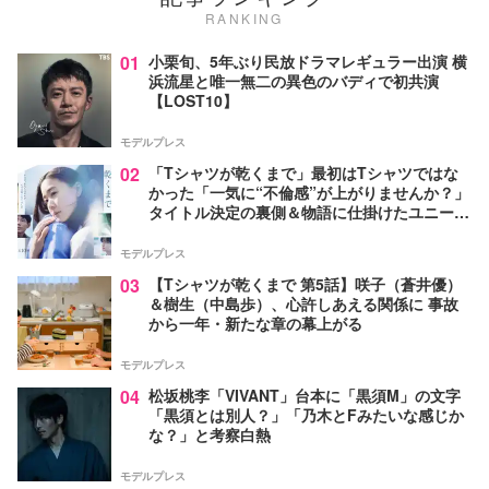
RANKING
01
小栗旬、5年ぶり民放ドラマレギュラー出演 横
浜流星と唯一無二の異色のバディで初共演
【LOST10】
モデルプレス
02
「Tシャツが乾くまで」最初はTシャツではな
かった「一気に“不倫感”が上がりませんか？」
タイトル決定の裏側＆物語に仕掛けたユニーク
な視点【脚本家・生方美久氏インタビュー】
モデルプレス
03
【Tシャツが乾くまで 第5話】咲子（蒼井優）
＆樹生（中島歩）、心許しあえる関係に 事故
から一年・新たな章の幕上がる
モデルプレス
04
松坂桃李「VIVANT」台本に「黒須M」の文字
「黒須とは別人？」「乃木とFみたいな感じか
な？」と考察白熱
モデルプレス