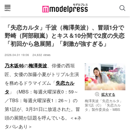
「失恋カルタ」千波（梅澤美波）、冒頭1分で
野崎（阿部顕嵐）とキス＆10分間で2度の失恋
「初回から急展開」「刺激が強すぎる」
2026.04.01 19:06
24,632
views
乃木坂46
の
梅澤美波
、俳優の西垣
匠、女優の加藤小夏がトリプル主演
を務めるドラマイズム「
失恋カル
タ
」（MBS：毎週火曜深夜0：59～
拡大する
／TBS：毎週火曜深夜1：26～）の
梅澤美波「失恋カルタ」
第1話（C）「失恋カル
第1話が、3月31日に放送された。冒
タ」製作委員会・MBS
頭の展開が話題を呼んでいる。＜※ネ
タバレあり＞