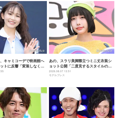
、キャミコーデで映画館へ
あの、スラリ美脚際立つミニ丈衣装シ
ットに反響「変装しなくて
ョット公開「二度見するスタイルの良
「透明感レベチ」と反響
さ」「完璧な着こなし」と反響
:55
2026.08.07 13:51
モデルプレス