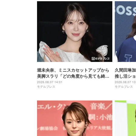
堀未央奈、ミニスカセットアップから
久間田琳加
美脚スラリ「どの角度から見ても綺
推し活ショ
麗」「大人っぽい雰囲気が素敵」と反
大丈夫？」
2026.08.07 14:01
2026.08.07 13
モデルプレス
モデルプレス
響