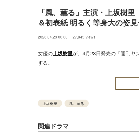
「風、薫る」主演・上坂樹里
＆初表紙 明るく等身大の姿見
2026.04.23 00:00
27,845
views
女優の
上坂樹里
が、4月23日発売の「週刊ヤ
する。
上坂樹里
風、薫る
関連ドラマ