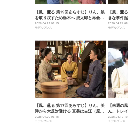
【風、薫る 第19回あらすじ】りん、娘
【風、薫る
を取り戻すため栃木へ 虎太郎と再会す
きな事件起
る
の別の姿と
2026.04.22 08:15
2026.04.21 08
モデルプレス
モデルプレス
【風、薫る 第17回あらすじ】りん、美
【来週の風
津から大反対受ける 直美は吉江（原田
ん、トレイ
泰造）の元へ
2026.04.20 08:15
2026.04.19 10
モデルプレス
モデルプレス