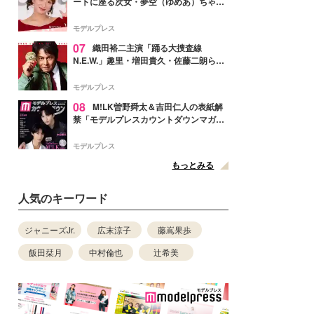
ートに座る次女・夢空（ゆめあ）ちゃん
の姿公開「乗りこなしてる感じが可愛す
ぎ」「成長を感じる」の声
モデルプレス
07
織田裕二主演「踊る大捜査線
N.E.W.」趣里・増田貴久・佐藤二朗ら新
メンバー紹介映像解禁 各キャラクター象
徴する“謎のキーワード”も
モデルプレス
08
M!LK曽野舜太＆吉田仁人の表紙解
禁「モデルプレスカウントダウンマガジ
ン」巻頭に登場
モデルプレス
もっとみる
人気のキーワード
ジャニーズJr.
広末涼子
藤嶌果歩
飯田栞月
中村倫也
辻希美