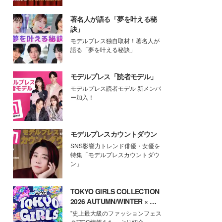
著名人が語る「夢を叶える秘
訣」
モデルプレス独自取材！著名人が
語る「夢を叶える秘訣」
モデルプレス「読者モデル」
モデルプレス読者モデル 新メンバ
ー加入！
モデルプレスカウントダウン
SNS影響力トレンド俳優・女優を
特集「モデルプレスカウントダウ
ン」
TOKYO GIRLS COLLECTION
2026 AUTUMN/WINTER × モ
デルプレス
"史上最大級のファッションフェス
タ"TGC情報をたっぷり紹介