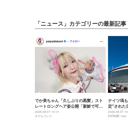
「ニュース」カテゴリーの最新記事
でか美ちゃん「久しぶりの黒髪」スト
ナイツ塙も
レートロングヘア姿公開「新鮮で可愛
定"された
い」「印象がガラッと変わる」と反響
すぎる」野
2026.08.07 14:14
2026.08.07 14
モデルプレス
ENTAME next