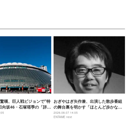
驚嘆、巨人戦ビジョンで"特
おぎやはぎ矢作兼、出演した散歩番組
日向坂46・石塚瑶季の「詳し
の舞台裏を明かす「ほとんど歩かな
球愛
い」「7メートル手前ぐらいから…」
:05
2026.08.07 14:05
ENTAME next