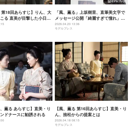
 第18回あらすじ】りん、大
「風、薫る」上坂樹里、直筆美文字で
こる 直美が目撃した小日向
メッセージ公開「綺麗すぎて憧れ」
は
「大人っぽい文字」と反響
:15
2026.04.20 13:36
モデルプレス
、薫る あらすじ】直美・り
【風、薫る 第16回あらすじ】直美・り
ンドナースに勧誘される
ん、捨松からの提案とは
:00
2026.04.18 08:15
モデルプレス