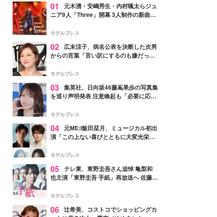
01
元木湧・安嶋秀生・内村颯太らジュ
ニア9人「Three」開幕 3人制作の新曲＆
手描きセットに込めた想い「もっと前に
進んで夢を掴みたい」【ゲネプロレポ】
モデルプレス
02
広末涼子、病名公表を決断した次男
からの言葉「言い訳にするのも嫌だっ
た」「言うべきか迷った」
モデルプレス
03
集英社、日向坂46藤嶌果歩の写真集
を巡り声明発表 注意喚起も「必要に応じ
て法的措置を含む対応を検討」
モデルプレス
04
元ME:I飯田栞月、ミュージカル初出
演「この上ない喜びとともに大変光栄」
4年ぶり上演「ファントム」城田優らキ
ャスト発表
モデルプレス
05
テレ東、東野圭吾さん追悼 亀梨和
也主演「東野圭吾 手紙」再放送へ 佐藤隆
太・本田翼・中村倫也ら出演
モデルプレス
06
辻希美、コストコでショッピングカ