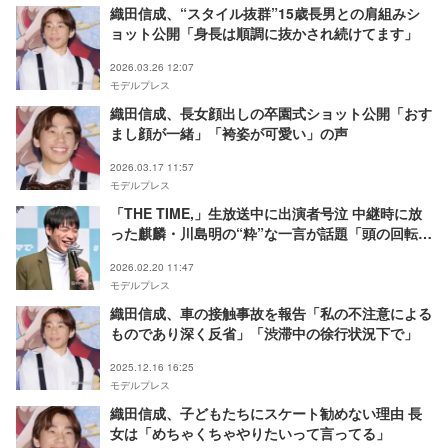
織田信成、“スタイル抜群”15歳長男との肩組みシ
ョット公開「身長は順調に抜かされ続けてます」
2026.03.26 12:07
モデルプレス
織田信成、長女顔出しの卒園式ショット公開「おす
まし顔が一緒」「袴姿が可愛い」の声
2026.03.17 11:57
モデルプレス
「THE TIME,」生放送中に出演者号泣 中継時に放
った麒麟・川島明の“粋”な一言が話題「頭の回転速
すぎる」「さすが」
2026.02.20 11:47
モデルプレス
織田信成、車の接触事故を報告「私の不注意による
ものであり深く反省」「渋滞中の徐行状況下で」
2025.12.16 16:25
モデルプレス
織田信成、子どもたちにスケート勧めない理由 長
女は「めちゃくちゃやりたいって言ってる」