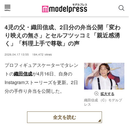
4児の父・織田信成、2日分の弁当公開「変わ
り映えの無さ」とセルフツッコミ「親近感湧
く」「料理上手で尊敬」の声
2026.04.17 13:55
184,472
views
プロフィギュアスケーターでタレン
トの
織田信成
が4月16日、自身の
Instagramストーリーズを更新。2日
分の手作り弁当を公開した。
拡大する
織田信成 （C）モデルプ
レス
全文を読む