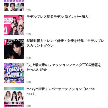
特集
モデルプレス読者モデル 新メンバー加入！
特集
SNS影響力トレンド俳優・女優を特集「モデルプレ
スカウントダウン」
特集
"史上最大級のファッションフェスタ"TGC情報を
たっぷり紹介
特集
moxymill新メンバーオーディション「to the
nex7」
特集