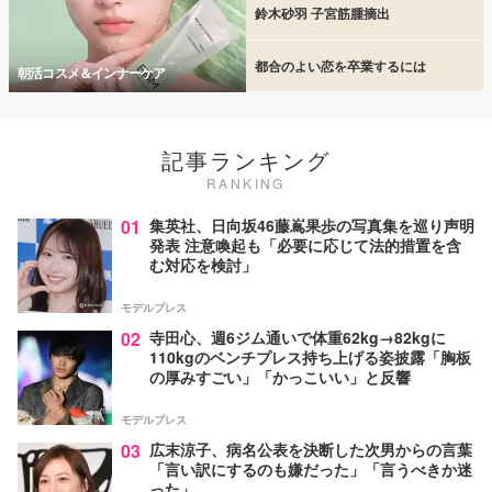
鈴木砂羽 子宮筋腫摘出
都合のよい恋を卒業するには
朝活コスメ＆インナーケア
記事ランキング
RANKING
01
集英社、日向坂46藤嶌果歩の写真集を巡り声明
発表 注意喚起も「必要に応じて法的措置を含
む対応を検討」
モデルプレス
02
寺田心、週6ジム通いで体重62kg→82kgに
110kgのベンチプレス持ち上げる姿披露「胸板
の厚みすごい」「かっこいい」と反響
モデルプレス
03
広末涼子、病名公表を決断した次男からの言葉
「言い訳にするのも嫌だった」「言うべきか迷
った」