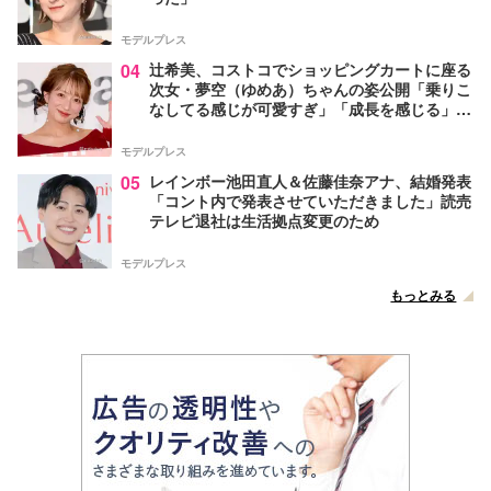
モデルプレス
04
辻希美、コストコでショッピングカートに座る
次女・夢空（ゆめあ）ちゃんの姿公開「乗りこ
なしてる感じが可愛すぎ」「成長を感じる」の
声
モデルプレス
05
レインボー池田直人＆佐藤佳奈アナ、結婚発表
「コント内で発表させていただきました」読売
テレビ退社は生活拠点変更のため
モデルプレス
もっとみる