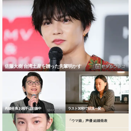
佐藤大樹 台湾土産を贈った先輩明かす
再婚発表 お相手は妊娠中
ラスト30秒で状況一変
「ウマ娘」声優 結婚発表