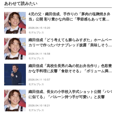
あわせて読みたい
4児の父・織田信成、手作りの「豚肉の塩麹焼き弁
当」公開 彩り豊かな内容に「季節感もあって素
敵」「満足感ありそう」の声
2026.04.15 15:20
モデルプレス
織田信成「どう考えても膨らみすぎた」ホームベー
カリーで作ったバナナブレッド披露「美味しそう」
の声
2026.04.11 16:58
モデルプレス
織田信成「高校生長男の為の初お弁当作り」色彩豊
かな手料理に反響「食欲そそる」「ボリューム満
点」
2026.04.11 10:57
モデルプレス
織田信成、長女の小学校入学式ショット公開「パパ
に似てる」「バルーン持つ手が可愛い」と反響
2026.04.10 18:21
モデルプレス