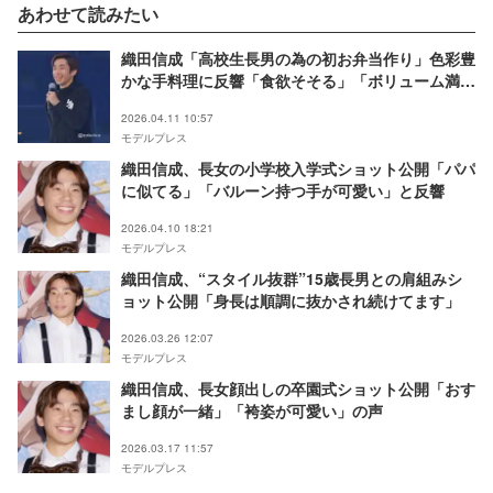
あわせて読みたい
織田信成「高校生長男の為の初お弁当作り」色彩豊
かな手料理に反響「食欲そそる」「ボリューム満
点」
2026.04.11 10:57
モデルプレス
織田信成、長女の小学校入学式ショット公開「パパ
に似てる」「バルーン持つ手が可愛い」と反響
2026.04.10 18:21
モデルプレス
織田信成、“スタイル抜群”15歳長男との肩組みシ
ョット公開「身長は順調に抜かされ続けてます」
2026.03.26 12:07
モデルプレス
織田信成、長女顔出しの卒園式ショット公開「おす
まし顔が一緒」「袴姿が可愛い」の声
2026.03.17 11:57
モデルプレス