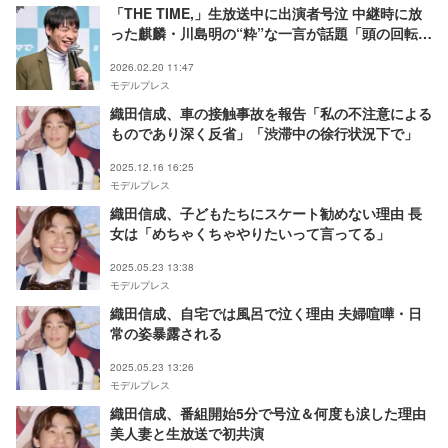
「THE TIME,」生放送中に出演者号泣 中継時に放
った麒麟・川島明の“粋”な一言が話題「頭の回転速
すぎる」「さすが」
2026.02.20 11:47
モデルプレス
織田信成、車の接触事故を報告「私の不注意による
ものであり深く反省」「渋滞中の徐行状況下で」
2025.12.16 16:25
モデルプレス
織田信成、子どもたちにスケート勧めない理由 長
女は「めちゃくちゃやりたいって言ってる」
2025.05.23 13:38
モデルプレス
織田信成、自宅では風呂で泣く理由 夫婦喧嘩・日
常の姿暴露される
2025.05.23 13:26
モデルプレス
織田信成、番組開始5分で号泣＆何度も涙した理由
美人妻と生放送で初共演