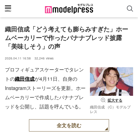
織田信成「どう考えても膨らみすぎた」ホー
ムベーカリーで作ったバナナブレッド披露
「美味しそう」の声
2026.04.11 16:58
32,246
views
プロフィギュアスケーターでタレン
トの
織田信成
が4月11日、自身の
Instagramストーリーズを更新。ホー
ムベーカリーで作成したバナナブレ
拡大する
ッドを公開し、話題を呼んでいる。
織田信成 （C）モデルプ
レス
全文を読む