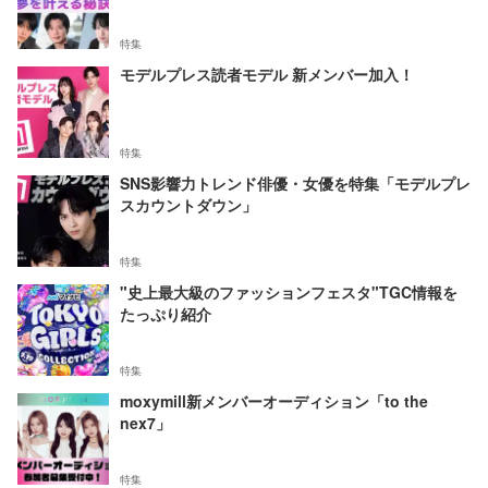
特集
モデルプレス読者モデル 新メンバー加入！
特集
SNS影響力トレンド俳優・女優を特集「モデルプレ
スカウントダウン」
特集
"史上最大級のファッションフェスタ"TGC情報を
たっぷり紹介
特集
moxymill新メンバーオーディション「to the
nex7」
特集