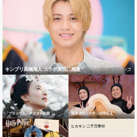
キンプリ高橋海人 コラボ実現に感激
「ブラッサム」ポスター公開
深澤 有田とのテンポ手応え
ヒカキン 二千万寄付