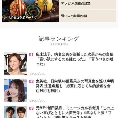
アソビ 米国拠点設立
賢い人の特徴20個
ハリポタコラボドーナツ
記事ランキング
RANKING
01
広末涼子、病名公表を決断した次男からの言葉
「言い訳にするのも嫌だった」「言うべきか迷
った」
モデルプレス
02
集英社、日向坂46藤嶌果歩の写真集を巡り声明
発表 注意喚起も「必要に応じて法的措置を含
む対応を検討」
モデルプレス
03
元ME:I飯田栞月、ミュージカル初出演「この上
ない喜びとともに大変光栄」4年ぶり上演「フ
ァントム」城田優らキャスト発表