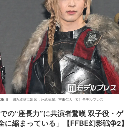
 THE STAGE Ⅱ」囲み取材に出席した武藤潤、吉田仁人（C）モデルプレス
中での“座長力”に共演者驚嘆 双子役・ゲ
に縮まっている」【FFBE幻影戦争2】
Loaded
:
83.55%