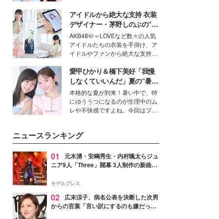
公開。モデルプレスでは、“大のミ
アイドルから絶大な支持 衣装
ニオン好き”という共通点を持つモ
デルの宮城舞と島村雄大の特別対
デザイナー・茅野しのぶの“可
談をお届け！それぞれの視点か
愛い”を作る美学＜「シチズン
AKB48や＝LOVEなど数々の人気
ら、今作ならではの魅力や予想外
クロスシー」インタビュー＞
アイドルたちの衣装を手掛け、ア
の感動をもたらす奥深いストーリ
イドルやファンから絶大な支持を
ーについて熱く語り合ってもらっ
得る、株式会社オサレカンパニー
た。
愛甲ひかり＆橋下美好「我慢
取締役兼クリエイティブディレク
ター・茅野しのぶ。一人ひとりの
しなくていいんだ」夏の“暑さ
個性に寄り添い、魅力を引き出す
対策”の新しい選択肢とは？
本格的な夏が到来！暑い中で、特
衣装作りは、多くの女性たちに勇
にゆううつになるのが生理中のム
気と自信を与え続けている。
レや不快感ですよね。今回はプラ
イベートでも仲良しで旅行好きな
モデル・愛甲ひかりさんと橋下美
ニュースランキング
好さんを迎えて本音で女子会トー
ク。猛暑のお出かけを快適に過ご
すヒントや、2人が感動した夏の
01
元木湧・安嶋秀生・内村颯太らジュ
生理の新常識にも迫りました。
ニア9人「Three」開幕 3人制作の新曲＆
手描きセットに込めた想い「もっと前に
進んで夢を掴みたい」【ゲネプロレポ】
モデルプレス
02
広末涼子、病名公表を決断した次男
からの言葉「言い訳にするのも嫌だっ
た」「言うべきか迷った」