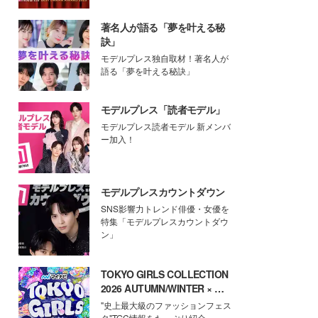
著名人が語る「夢を叶える秘
訣」
モデルプレス独自取材！著名人が
語る「夢を叶える秘訣」
モデルプレス「読者モデル」
モデルプレス読者モデル 新メンバ
ー加入！
モデルプレスカウントダウン
SNS影響力トレンド俳優・女優を
特集「モデルプレスカウントダウ
ン」
TOKYO GIRLS COLLECTION
2026 AUTUMN/WINTER × モ
デルプレス
"史上最大級のファッションフェス
タ"TGC情報をたっぷり紹介