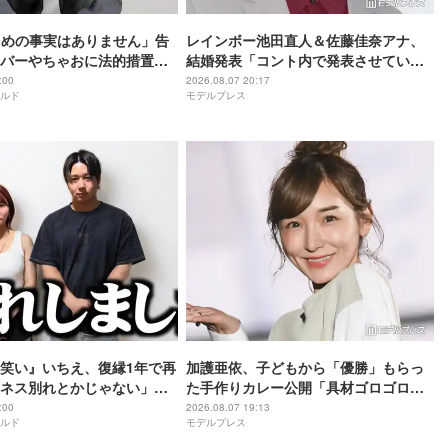
「いじめの事実はありません」告
レインボー池田直人＆佐藤佳奈アナ、
バーやちゃおに法的措置を
結婚発表「コント内で発表させていた
だきました」
:00
2026.08.07 20:17
ルド
モデルプレス
笑い』いちえ、復縁1年で再
加護亜依、子どもから「優勝」もらっ
ネス別れとかじゃない」と
た手作りカレー公開「具材ゴロゴロで
美味しそう」「母の愛が隠し味」と反
:00
2026.08.07 19:13
ルド
モデルプレス
響