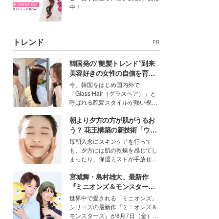
中！
トレンド
PR
韓国発の“艶髪トレンド”到来
美容好きの女性の自信を育む
「ヘアケア事情」って？
今、韓国をはじめ国内外で
「Glass Hair（グラスヘア）」と
呼ばれる艶髪スタイルが熱い視線
を集めています。メイクやファッ
朝より夕方の方が肌がうるお
ションの完成度を高めるベースと
して、“髪そのものの美しさ”に改
う？ 花王構築の新技術「ウォ
めて注目する人が増えている様
ーターキャプチャリングスキ
毎朝入念にスキンケアを行って
子。今回は、そんな憧れの艶やか
ン（捕水肌）」がスキンケア
も、夕方には肌の乾燥を感じてし
な髪を日常で叶える、美容好きの
の常識を変える予感
まったり、保湿ミストが手放せな
女性たちのヘアケア事情を紹介し
いという読者も多いのでは？そん
ます。
宮城舞・島村雄大、最新作
な美容の常識を大きく変える可能
性を秘めた、革新的な「Water
『ミニオンズ＆モンスター
Capturing Skin（ウォーターキャ
ズ』の魅力熱弁 ハチャメチャ
世界中で愛される「ミニオンズ」
プチャリングスキン：捕水肌）」
だけじゃない“友情と絆”に感
シリーズの最新作『ミニオンズ＆
技術を、花王が構築した。
動
モンスターズ』が8月7日（金）に