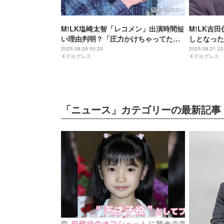
M!LK塩崎太智「レコメン」出演時間短
M!LK吉
い理由判明？「圧力かけちゃってたの
しとなった
か（笑）」話題の“初期装備ニキ”姿で
だり「どう
2025.08.29 00:33
2025.08.21 23
モデルプレス
モデルプレス
登場
「ニュース」カテゴリーの最新記事