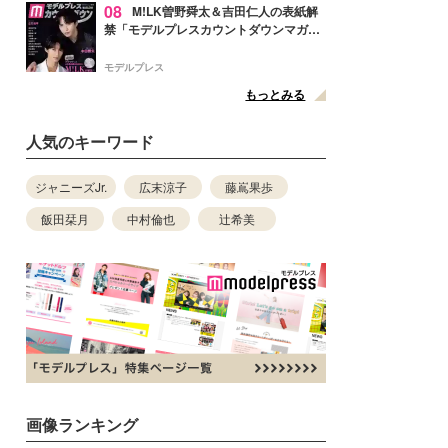
08
M!LK曽野舜太＆吉田仁人の表紙解
禁「モデルプレスカウントダウンマガジ
ン」巻頭に登場
モデルプレス
もっとみる
人気のキーワード
ジャニーズJr.
広末涼子
藤嶌果歩
飯田栞月
中村倫也
辻希美
画像ランキング