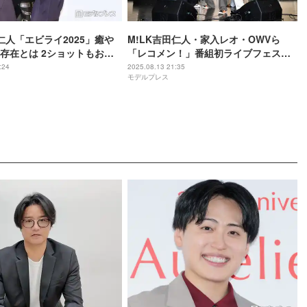
田仁人「エビライ2025」癒や
M!LK吉田仁人・家入レオ・OWVら
存在とは 2ショットもおね
「レコメン！」番組初ライブフェスイ
してもお願いしたくて」
ベントに集結 スペシャルコラボも
:24
2025.08.13 21:35
モデルプレス