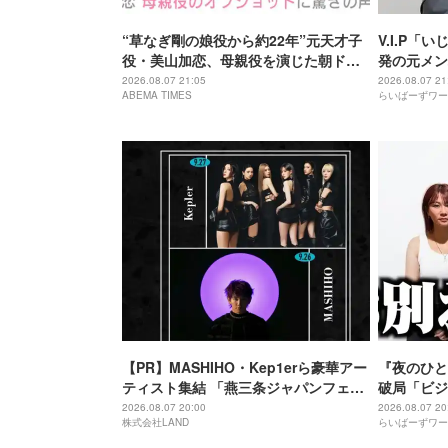
“草なぎ剛の娘役から約22年”元天才子
V.I.P
役・美山加恋、母親役を演じた朝ドラ
発の元メン
『風、薫る』での姿に驚きの声「凛ち
準備
2026.08.07 21:05
2026.08.07 21
ABEMA TIMES
らいばーずワー
ゃんがお母さん役をやるようになった
なんて」
【PR】MASHIHO・Kep1erら豪華アー
『夜のひと
ティスト集結 「燕三条ジャパンフェス
破局「ビジ
2026 powered by LANDCON」開催決
涙
2026.08.07 20:00
2026.08.07 20
株式会社LAND
らいばーずワー
定