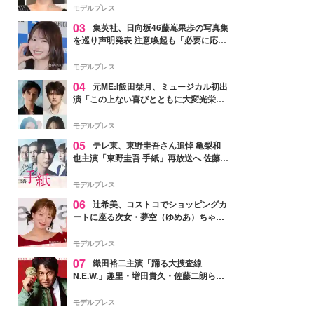
モデルプレス
03
集英社、日向坂46藤嶌果歩の写真集
を巡り声明発表 注意喚起も「必要に応じ
て法的措置を含む対応を検討」
モデルプレス
04
元ME:I飯田栞月、ミュージカル初出
演「この上ない喜びとともに大変光栄」
4年ぶり上演「ファントム」城田優らキ
ャスト発表
モデルプレス
05
テレ東、東野圭吾さん追悼 亀梨和
也主演「東野圭吾 手紙」再放送へ 佐藤隆
太・本田翼・中村倫也ら出演
モデルプレス
06
辻希美、コストコでショッピングカ
ートに座る次女・夢空（ゆめあ）ちゃん
の姿公開「乗りこなしてる感じが可愛す
ぎ」「成長を感じる」の声
モデルプレス
07
織田裕二主演「踊る大捜査線
N.E.W.」趣里・増田貴久・佐藤二朗ら新
メンバー紹介映像解禁 各キャラクター象
徴する“謎のキーワード”も
モデルプレス