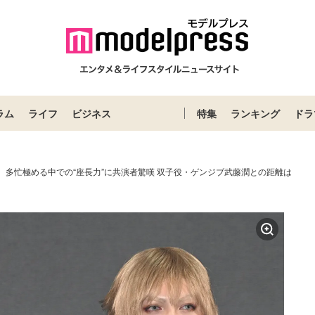
ラム
ライフ
ビジネス
特集
ランキング
ドラ
人、多忙極める中での“座長力”に共演者驚嘆 双子役・ゲンジブ武藤潤との距離は