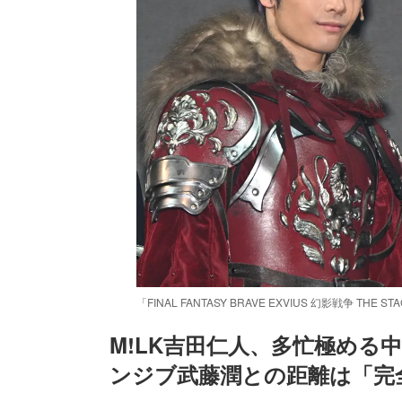
「FINAL FANTASY BRAVE EXVIUS 幻影戦争
M!LK吉田仁人、多忙極める
ンジブ武藤潤との距離は「完全
/
Unmute