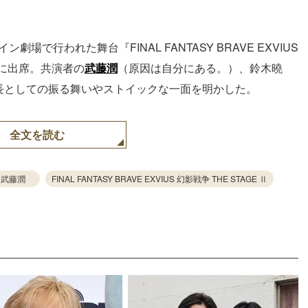
劇場で行われた舞台『FINAL FANTASY BRAVE EXVIUS
材会に出席。共演者の
武藤潤
（原因は⾃分にある。）、鈴木曉
座長としての振る舞いやストイックな一面を明かした。
全文を読む
武藤潤
FINAL FANTASY BRAVE EXVIUS 幻影戦争 THE STAGE Ⅱ