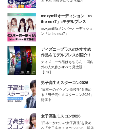
moxymillオーディション「to
the nex7」×モデルプレス
moxymill新メンバーオーディショ
ン「to the nex7」
ディズニープラスのおすすめ
作品をモデルプレスが紹介！
ディズニー作品はもちろん！ 国内
外の人気作がすべて見放題！
【PR】
男子高生ミスターコン2026
“日本一のイケメン高校生”を決め
る「男子高生ミスターコン2026」
開催中！
女子高生ミスコン2026
“日本一かわいい女子高生”を決め
る「女子高生ミスコン2026」開催