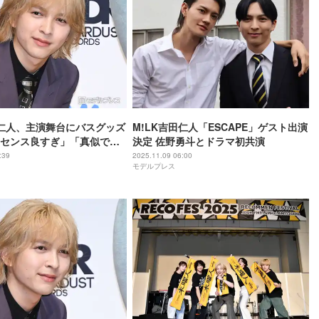
田仁人、主演舞台にバスグッズ
M!LK吉田仁人「ESCAPE」ゲスト出演
センス良すぎ」「真似でき
決定 佐野勇斗とドラマ初共演
たい」と反響
:39
2025.11.09 06:00
モデルプレス