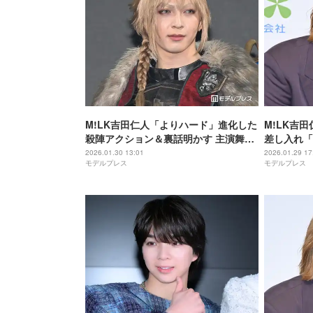
M!LK吉田仁人「よりハード」進化した
M!LK吉
殺陣アクション＆裏話明かす 主演舞台
差し入れ「
「FFBE幻影戦争」第2弾開幕
るのありが
2026.01.30 13:01
2026.01.29 17
モデルプレス
モデルプレス