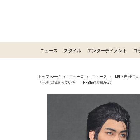
ニュース
スタイル
エンターテイメント
コ
トップページ
ニュース
ニュース
M!LK吉田仁
>
>
>
「完全に縮まっている」【FFBE幻影戦争2】