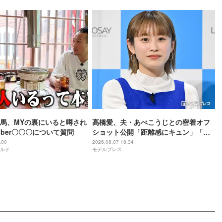
馬、MYの裏にいると噂され
高橋愛、夫・あべこうじとの密着オフ
uber〇〇〇について質問
ショット公開「距離感にキュン」「素
敵な夫婦」
:00
2026.08.07 18:34
ルド
モデルプレス