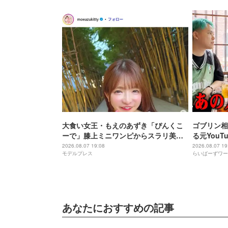
大食い女王・もえのあずき「ぴんくこ
ゴブリン相
ーで」膝上ミニワンピからスラリ美脚
る元YouT
「スタイル良くて脚が綺麗」「お人形
2026.08.07 19:08
2026.08.07 19
モデルプレス
らいばーずワー
さんみたい」
あなたにおすすめの記事