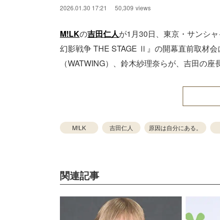
2026.01.30 17:21
50,309
views
M!LK
の
吉田仁人
が1月30日、東京・サンシャイン
幻影戦争 THE STAGE Ⅱ』の開幕直前取
（WATWING）、鈴木紗理奈らが、吉田の
M!LK
吉田仁人
原因は自分にある。
関連記事