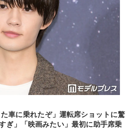
れてた車に乗れたぞ」運転席ショットに驚
すぎ」「映画みたい」最初に助手席乗
Loaded
:
87.03%