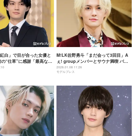
紅白」で目が合った女優と
M!LK佐野勇斗「まだ会って3回目」A
前の“仕草”に感謝「最高なパ
ぇ! groupメンバーとサウナ満喫 バス
スができました」【おコメ
ローブ2ショットに「貴重」「ビジュと
:10
2026.01.08 11:26
モデルプレス
局資料調査課・雑国室－】
色気が爆発」の声