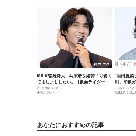
M!LK曽野舜太、共演者を絶賛「可愛く
“百田夏菜
てよしよししたい」【仮面ライダーゼ
剛、印象ガ
ッツ さよならのミッション】
「匂わせな
2026.08.07 22:29
2026.08.07 22
モデルプレス
ABEMA TIMES
あなたにおすすめの記事