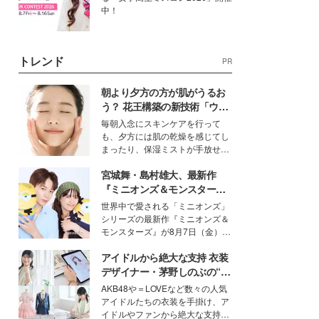
中！
トレンド
PR
朝より夕方の方が肌がうるお
う？ 花王構築の新技術「ウォ
ーターキャプチャリングスキ
毎朝入念にスキンケアを行って
ン（捕水肌）」がスキンケア
も、夕方には肌の乾燥を感じてし
の常識を変える予感
まったり、保湿ミストが手放せな
いという読者も多いのでは？そん
宮城舞・島村雄大、最新作
な美容の常識を大きく変える可能
性を秘めた、革新的な「Water
『ミニオンズ＆モンスター
Capturing Skin（ウォーターキャ
ズ』の魅力熱弁 ハチャメチャ
世界中で愛される「ミニオンズ」
プチャリングスキン：捕水肌）」
だけじゃない“友情と絆”に感
シリーズの最新作『ミニオンズ＆
技術を、花王が構築した。
動
モンスターズ』が8月7日（金）に
公開。モデルプレスでは、“大のミ
アイドルから絶大な支持 衣装
ニオン好き”という共通点を持つモ
デルの宮城舞と島村雄大の特別対
デザイナー・茅野しのぶの“可
談をお届け！それぞれの視点か
愛い”を作る美学＜「シチズン
AKB48や＝LOVEなど数々の人気
ら、今作ならではの魅力や予想外
クロスシー」インタビュー＞
アイドルたちの衣装を手掛け、ア
の感動をもたらす奥深いストーリ
イドルやファンから絶大な支持を