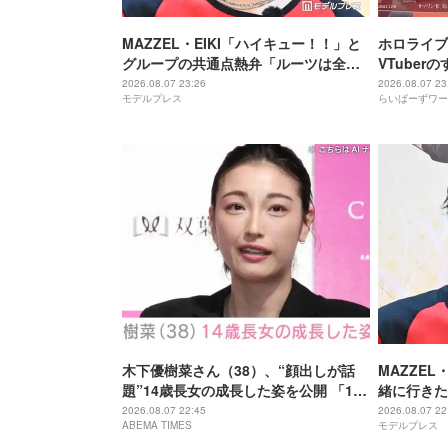
MAZZEL・EIKI「ハイキュー！！」と
ホロライブ
グループの共通点熱弁「ルーツは全然
VTube
違うんですけど」
に気づいて
2026.08.07 23:26
2026.08.07 23
モデルプレス
らいばーずワー
木下優樹菜さん（38）、“顔出しが話
MAZZEL
題”14歳長女の成長した姿を公開 「14
緒に行きた
歳とは思えぬオトナっぽさ」「優樹菜
ーブするま
2026.08.07 22:45
2026.08.07 22
ABEMA TIMES
モデルプレス
ちゃんにそっくりすぎる」など反響