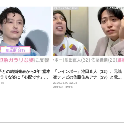
子との結婚発表から2年”堂本
「レインボー」池田直人（32）、元読
ラリな姿に「心配です」
売テレビの佐藤佳奈アナ（29）と電撃
の？」などさまざまな声
結婚「ジャンボより先とは」「かなり
:15
2026.08.07 22:08
ABEMA TIMES
びっくり！」など驚きの声