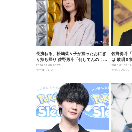
長濱ねる、松嶋菜々子が握ったおにぎ
佐野勇斗「
り持ち帰り 佐野勇斗「何してんの！」
は 歌唱直
【おコメの女－国税局資料調査課・雑
フォーマン
2026.01.08 16:25
2026.01.08 16
モデルプレス
モデルプレス
国室－】
の女－国税