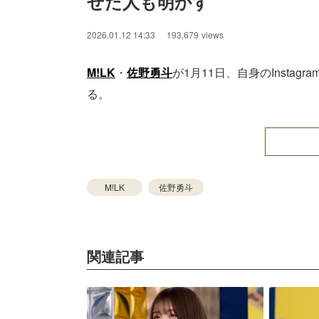
せた人も明かす
2026.01.12 14:33
193,679
views
M!LK
・
佐野勇斗
が1月11日、自身のInst
る。
M!LK
佐野勇斗
関連記事