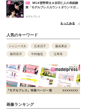
08
M!LK曽野舜太＆吉田仁人の表紙解
禁「モデルプレスカウントダウンマガジ
ン」巻頭に登場
モデルプレス
もっとみる
人気のキーワード
ジャニーズJr.
広末涼子
藤嶌果歩
飯田栞月
中村倫也
辻希美
画像ランキング