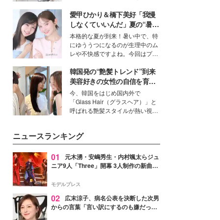
ーについて熱く語り合ってもらっ
得る、株式会社オサレカンパニー
た。
愛甲ひかり＆橋下美好「我慢
取締役兼クリエイティブディレク
ター・茅野しのぶ。一人ひとりの
しなくていいんだ」夏の“暑さ
個性に寄り添い、魅力を引き出す
対策”の新しい選択肢とは？
本格的な夏が到来！暑い中で、特
衣装作りは、多くの女性たちに勇
にゆううつになるのが生理中のム
気と自信を与え続けている。
レや不快感ですよね。今回はプラ
イベートでも仲良しで旅行好きな
韓国発の“艶髪トレンド”到来
モデル・愛甲ひかりさんと橋下美
好さんを迎えて本音で女子会トー
美容好きの女性の自信を育む
ク。猛暑のお出かけを快適に過ご
「ヘアケア事情」って？
今、韓国をはじめ国内外で
すヒントや、2人が感動した夏の
「Glass Hair（グラスヘア）」と
生理の新常識にも迫りました。
呼ばれる艶髪スタイルが熱い視線
を集めています。メイクやファッ
ションの完成度を高めるベースと
ニュースランキング
して、“髪そのものの美しさ”に改
めて注目する人が増えている様
子。今回は、そんな憧れの艶やか
01
元木湧・安嶋秀生・内村颯太らジュ
な髪を日常で叶える、美容好きの
ニア9人「Three」開幕 3人制作の新曲＆
女性たちのヘアケア事情を紹介し
手描きセットに込めた想い「もっと前に
ます。
進んで夢を掴みたい」【ゲネプロレポ】
モデルプレス
02
広末涼子、病名公表を決断した次男
からの言葉「言い訳にするのも嫌だっ
た」「言うべきか迷った」