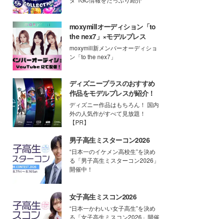
moxymillオーディション「to
the nex7」×モデルプレス
moxymill新メンバーオーディショ
ン「to the nex7」
ディズニープラスのおすすめ
作品をモデルプレスが紹介！
ディズニー作品はもちろん！ 国内
外の人気作がすべて見放題！
【PR】
男子高生ミスターコン2026
“日本一のイケメン高校生”を決め
る「男子高生ミスターコン2026」
開催中！
女子高生ミスコン2026
“日本一かわいい女子高生”を決め
る「女子高生ミスコン2026」開催