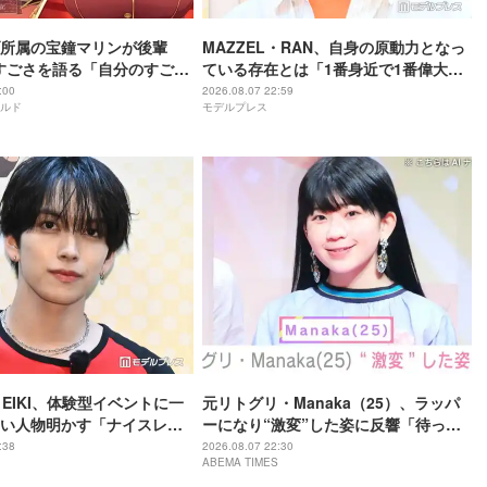
所属の宝鐘マリンが後輩
MAZZEL・RAN、自身の原動力となっ
rのすごさを語る「自分のすごさ
ている存在とは「1番身近で1番偉大な
ない」
存在」
:00
2026.08.07 22:59
ルド
モデルプレス
・EIKI、体験型イベントに一
元リトグリ・Manaka（25）、ラッパ
い人物明かす「ナイスレシ
ーになり“激変”した姿に反響「待っ
で終わらない」
て」「昔から見てるけど 最近ずっと可
:38
2026.08.07 22:30
ABEMA TIMES
愛くなってる」