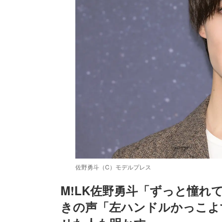
佐野勇斗（C）モデルプレス
M!LK佐野勇斗「ずっと憧
きの声「左ハンドルかっこよ
/
Unmute