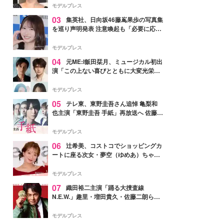
モデルプレス
03
集英社、日向坂46藤嶌果歩の写真集
を巡り声明発表 注意喚起も「必要に応じ
て法的措置を含む対応を検討」
モデルプレス
04
元ME:I飯田栞月、ミュージカル初出
演「この上ない喜びとともに大変光栄」
4年ぶり上演「ファントム」城田優らキ
ャスト発表
モデルプレス
05
テレ東、東野圭吾さん追悼 亀梨和
也主演「東野圭吾 手紙」再放送へ 佐藤隆
太・本田翼・中村倫也ら出演
モデルプレス
06
辻希美、コストコでショッピングカ
ートに座る次女・夢空（ゆめあ）ちゃん
の姿公開「乗りこなしてる感じが可愛す
ぎ」「成長を感じる」の声
モデルプレス
07
織田裕二主演「踊る大捜査線
N.E.W.」趣里・増田貴久・佐藤二朗ら新
メンバー紹介映像解禁 各キャラクター象
徴する“謎のキーワード”も
モデルプレス