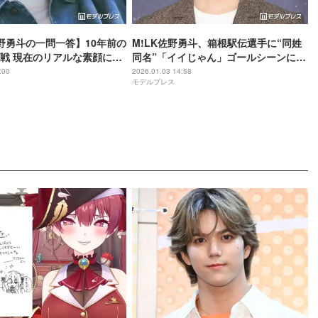
佐野勇斗の一問一答】10年前の
M!LK佐野勇斗、箱根駅伝選手に“同姓
戦 現在のリアルな素顔に迫
同名”「イイじゃん」ゴールシーンに反
応「びっくり」「奇跡」
:00
2026.01.03 14:58
モデルプレス