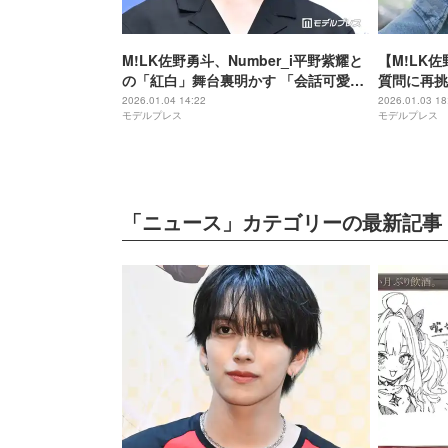
M!LK佐野勇斗、Number_i平野紫耀と
【M!LK
の「紅白」舞台裏明かす 「会話可愛す
質問に再挑
ぎ」「心許してるの伝わる」と反響
る
2026.01.04 14:22
2026.01.03 18
モデルプレス
モデルプレス
続々
「ニュース」カテゴリーの最新記事