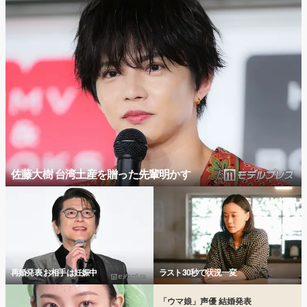
佐藤大樹 台湾土産を贈った先輩明かす
再婚発表 お相手は妊娠中
ラスト30秒で状況一変
「ウマ娘」声優 結婚発表