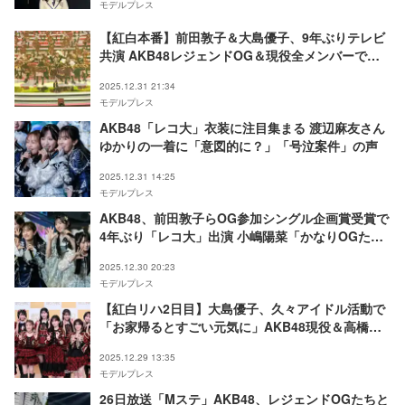
モデルプレス
【紅白本番】前田敦子＆大島優子、9年ぶりテレビ
共演 AKB48レジェンドOG＆現役全メンバーでの
ヒット曲メドレーに反響続々「胸アツすぎる」「ず
2025.12.31 21:34
っと青春」
モデルプレス
AKB48「レコ大」衣装に注目集まる 渡辺麻友さん
ゆかりの一着に「意図的に？」「号泣案件」の声
2025.12.31 14:25
モデルプレス
AKB48、前田敦子らOG参加シングル企画賞受賞で
4年ぶり「レコ大」出演 小嶋陽菜「かなりOGたち
仕上がってます」【第67回輝く！日本レコード大
2025.12.30 20:23
賞】
モデルプレス
【紅白リハ2日目】大島優子、久々アイドル活動で
「お家帰るとすごい元気に」AKB48現役＆高橋み
なみ・前田敦子と揃って会見登場
2025.12.29 13:35
モデルプレス
26日放送「Mステ」AKB48、レジェンドOGたちと