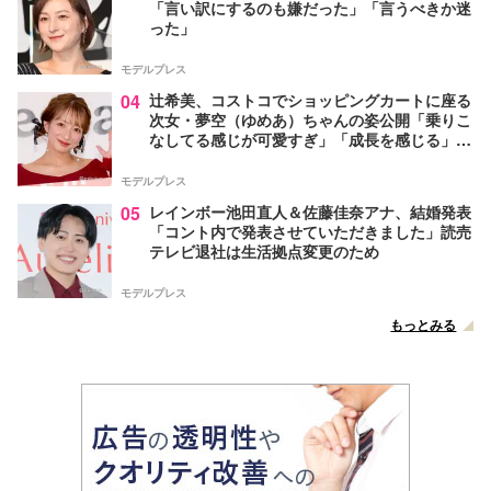
「言い訳にするのも嫌だった」「言うべきか迷
った」
モデルプレス
04
辻希美、コストコでショッピングカートに座る
次女・夢空（ゆめあ）ちゃんの姿公開「乗りこ
なしてる感じが可愛すぎ」「成長を感じる」の
声
モデルプレス
05
レインボー池田直人＆佐藤佳奈アナ、結婚発表
「コント内で発表させていただきました」読売
テレビ退社は生活拠点変更のため
モデルプレス
もっとみる