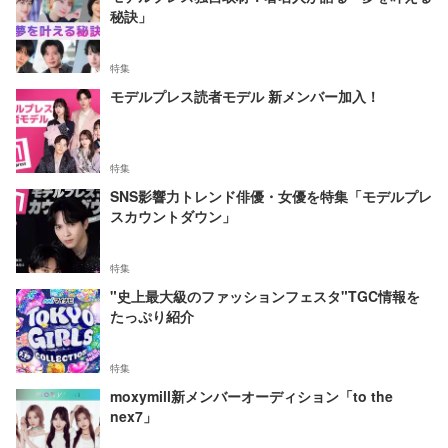
秘訣」
特集
モデルプレス読者モデル 新メンバー加入！
特集
SNS影響力トレンド俳優・女優を特集「モデルプレ
スカウントダウン」
特集
"史上最大級のファッションフェスタ"TGC情報を
たっぷり紹介
特集
moxymill新メンバーオーディション「to the
nex7」