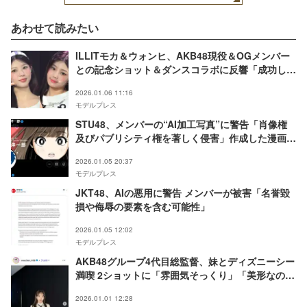
あわせて読みたい
ILLITモカ＆ウォンヒ、AKB48現役＆OGメンバー
との記念ショット＆ダンスコラボに反響「成功した
オタク」「推しに挨拶できる世界線尊い」
2026.01.06 11:16
モデルプレス
STU48、メンバーの“AI加工写真”に警告「肖像権
及びパブリシティ権を著しく侵害」作成した漫画家
が謝罪【全文】
2026.01.05 20:37
モデルプレス
JKT48、AIの悪用に警告 メンバーが被害「名誉毀
損や侮辱の要素を含む可能性」
2026.01.05 12:02
モデルプレス
AKB48グループ4代目総監督、妹とディズニーシー
満喫 2ショットに「雰囲気そっくり」「美形なのが
わかる」の声
2026.01.01 12:28