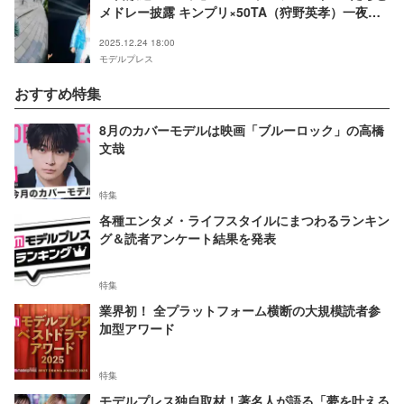
メドレー披露 キンプリ×50TA（狩野英孝）一夜限
りのコラボ
2025.12.24 18:00
モデルプレス
おすすめ特集
8月のカバーモデルは映画「ブルーロック」の高橋
文哉
特集
各種エンタメ・ライフスタイルにまつわるランキン
グ＆読者アンケート結果を発表
特集
業界初！ 全プラットフォーム横断の大規模読者参
加型アワード
特集
モデルプレス独自取材！著名人が語る「夢を叶える