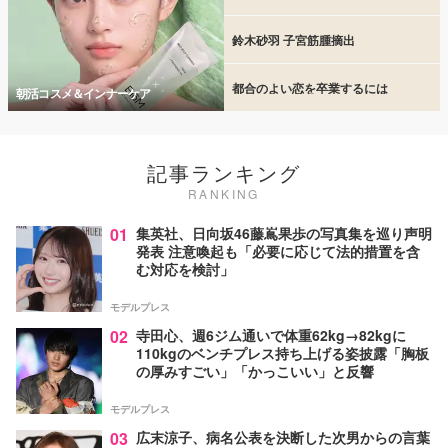
鈴木砂羽 子宮筋腫摘出
都合のよい恋を卒業するには
朝活コスメ＆インナーケア
記事ランキング
RANKING
01
集英社、日向坂46藤嶌果歩の写真集を巡り声明
発表 注意喚起も「必要に応じて法的措置を含
む対応を検討」
モデルプレス
02
寺田心、週6ジム通いで体重62kg→82kgに
110kgのベンチプレス持ち上げる姿披露「胸板
の厚みすごい」「かっこいい」と反響
モデルプレス
03
広末涼子、病名公表を決断した次男からの言葉