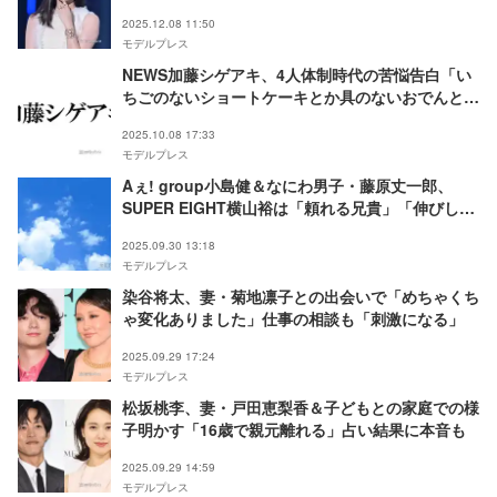
け」
2025.12.08 11:50
モデルプレス
NEWS加藤シゲアキ、4人体制時代の苦悩告白「い
ちごのないショートケーキとか具のないおでんとか
言われて」
2025.10.08 17:33
モデルプレス
Aぇ! group小島健＆なにわ男子・藤原丈一郎、
SUPER EIGHT横山裕は「頼れる兄貴」「伸びしろ
あります」
2025.09.30 13:18
モデルプレス
染谷将太、妻・菊地凛子との出会いで「めちゃくち
ゃ変化ありました」仕事の相談も「刺激になる」
2025.09.29 17:24
モデルプレス
松坂桃李、妻・戸田恵梨香＆子どもとの家庭での様
子明かす「16歳で親元離れる」占い結果に本音も
2025.09.29 14:59
モデルプレス