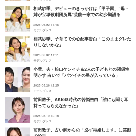
相武紗季、デビューのきっかけは「甲子園」“母・
姉が宝塚歌劇団所属”芸能一家での幼少期語る
2025.06.02 11:46
モデルプレス
相武紗季、子育てでの心配事告白「このままグレた
りしないかな」
2025.06.02 11:11
モデルプレス
小雪、夫・松山ケンイチ＆2人の子どもとの関係性
明かす 占いで「バツイチの星が入っている」
2025.05.26 12:25
モデルプレス
前田敦子、AKB48時代の苦悩告白「誰にも聞く耳
持ってもらえなかった」
2025.05.19 12:18
モデルプレス
前田敦子、占い師からの「必ず再婚します」に笑顔
で拍手