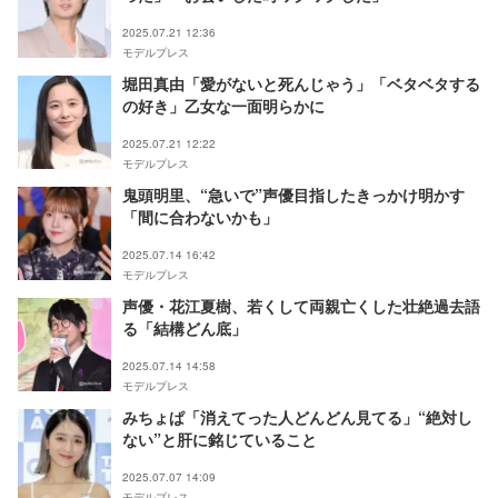
2025.07.21 12:36
モデルプレス
堀田真由「愛がないと死んじゃう」「ベタベタする
の好き」乙女な一面明らかに
2025.07.21 12:22
モデルプレス
鬼頭明里、“急いで”声優目指したきっかけ明かす
「間に合わないかも」
2025.07.14 16:42
モデルプレス
声優・花江夏樹、若くして両親亡くした壮絶過去語
る「結構どん底」
2025.07.14 14:58
モデルプレス
みちょぱ「消えてった人どんどん見てる」“絶対し
ない”と肝に銘じていること
2025.07.07 14:09
モデルプレス