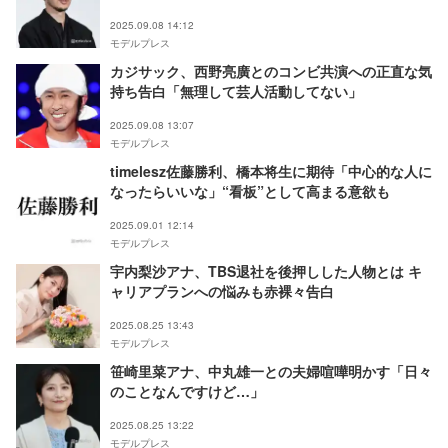
2025.09.08 14:12
モデルプレス
カジサック、西野亮廣とのコンビ共演への正直な気
持ち告白「無理して芸人活動してない」
2025.09.08 13:07
モデルプレス
timelesz佐藤勝利、橋本将生に期待「中心的な人に
なったらいいな」“看板”として高まる意欲も
2025.09.01 12:14
モデルプレス
宇内梨沙アナ、TBS退社を後押しした人物とは キ
ャリアプランへの悩みも赤裸々告白
2025.08.25 13:43
モデルプレス
笹崎里菜アナ、中丸雄一との夫婦喧嘩明かす「日々
のことなんですけど…」
2025.08.25 13:22
モデルプレス