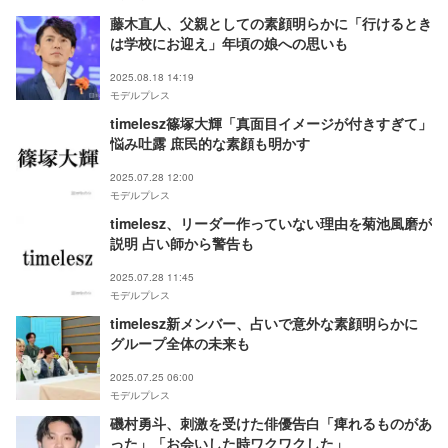
藤木直人、父親としての素顔明らかに「行けるとき
は学校にお迎え」年頃の娘への思いも
2025.08.18 14:19
モデルプレス
timelesz篠塚大輝「真面目イメージが付きすぎて」
悩み吐露 庶民的な素顔も明かす
2025.07.28 12:00
モデルプレス
timelesz、リーダー作っていない理由を菊池風磨が
説明 占い師から警告も
2025.07.28 11:45
モデルプレス
timelesz新メンバー、占いで意外な素顔明らかに
グループ全体の未来も
2025.07.25 06:00
モデルプレス
磯村勇斗、刺激を受けた俳優告白「痺れるものがあ
った」「お会いした時ワクワクした」