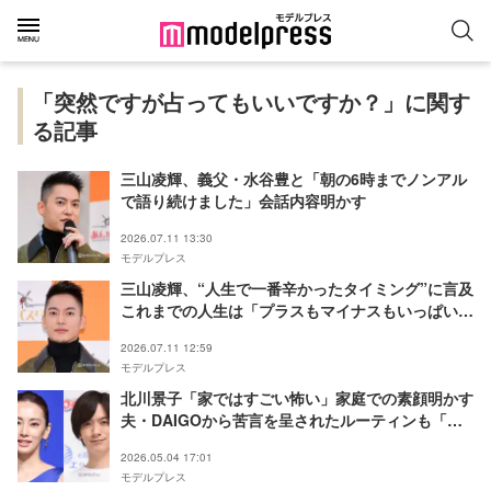
「突然ですが占ってもいいですか？」に関す
る記事
三山凌輝、義父・水谷豊と「朝の6時までノンアル
で語り続けました」会話内容明かす
2026.07.11 13:30
モデルプレス
三山凌輝、“人生で一番辛かったタイミング”に言及
これまでの人生は「プラスもマイナスもいっぱい経
験した」
2026.07.11 12:59
モデルプレス
北川景子「家ではすごい怖い」家庭での素顔明かす
夫・DAIGOから苦言を呈されたルーティンも「ヤ
バいよそれって」
2026.05.04 17:01
モデルプレス