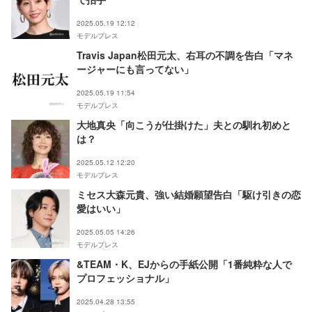
2025.05.19 12:12
モデルプレス
Travis Japan松田元太、右耳の不調を告白「マネ
ージャーにも言ってない」
2025.05.19 11:54
モデルプレス
大地真央「向こうが仕掛けた」夫との馴れ初めと
は？
2025.05.12 12:20
モデルプレス
ミセス大森元貴、強い結婚願望告白「駆け引きの恋
愛はいい」
2025.05.05 14:26
モデルプレス
&TEAM・K、EJからの手紙公開「1番純粋な人で
プロフェッショナル」
2025.04.28 13:55