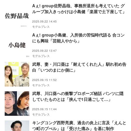
Aぇ! group佐野晶哉、事務所退所も考えていた グ
ループ加入きっかけは小島健「楽屋で土下座して」
2025.09.22 14:45
モデルプレス
Aぇ! group小島健、入所後の苦悩時代語る 合コン
にも興味「芸能人やから」
2025.09.22 13:47
モデルプレス
武尊、妻・川口葵は「耐えてくれた人」馴れ初め告
白「いつのまにか側に」
2025.09.15 11:52
モデルプレス
武尊、川口葵への衝撃プロポーズ秘話 パンツに隠
していたものとは「挟んで1日過ごして…」
2025.09.15 11:44
モデルプレス
キングコング西野亮廣、過去の炎上に言及「えんと
つ町のプぺル」は「受けた痛み」を基に制作