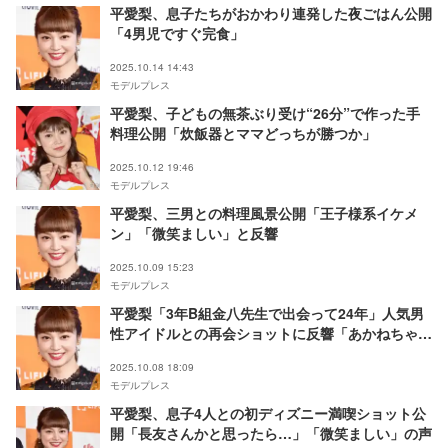
平愛梨、息子たちがおかわり連発した夜ごはん公開
「4男児ですぐ完食」
2025.10.14 14:43
モデルプレス
平愛梨、子どもの無茶ぶり受け“26分”で作った手
料理公開「炊飯器とママどっちが勝つか」
2025.10.12 19:46
モデルプレス
平愛梨、三男との料理風景公開「王子様系イケメ
ン」「微笑ましい」と反響
2025.10.09 15:23
モデルプレス
平愛梨「3年B組金八先生で出会って24年」人気男
性アイドルとの再会ショットに反響「あかねちゃん
と一寿だ」
2025.10.08 18:09
モデルプレス
平愛梨、息子4人との初ディズニー満喫ショット公
開「長友さんかと思ったら…」「微笑ましい」の声