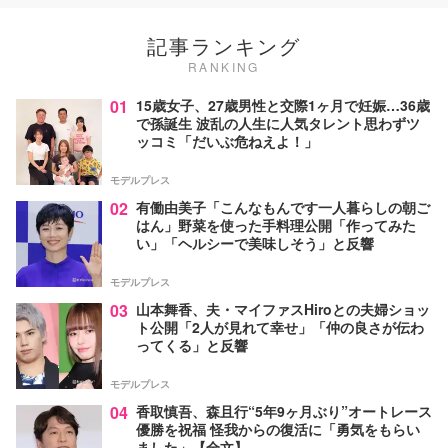
記事ランキング
RANKING
01
15歳女子、27歳男性と交際1ヶ月で妊娠…36歳
で孫誕生 波乱の人生に人気タレント思わずツ
ッコミ「だいぶ危ねえよ！」
モデルプレス
02
有働由美子「こんなもんです一人暮らしの朝ご
はん」野菜を使った手料理公開「作ってみた
い」「ヘルシーで美味しそう」と反響
モデルプレス
03
山本舞香、夫・マイファスHiroとの夫婦ショッ
ト公開「2人が見れて幸せ」「仲の良さが伝わ
ってくる」と反響
モデルプレス
04
香取慎吾、森且行“5年9ヶ月ぶり”オートレース
優勝を祝福 怪我からの復活に「勇気をもらい
ました」【全文】