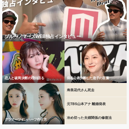
ブルーノマーズWEB独占インタビュー
恋人と破局 決断の理由語る
病名公表決断した息子の言葉
寿美花代さん死去
元TBS山本アナ 離婚発表
冷め切った夫婦関係の修復法
グラマーツインハーフ作り方