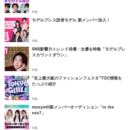
特集
モデルプレス読者モデル 新メンバー加入！
特集
SNS影響力トレンド俳優・女優を特集「モデルプレ
スカウントダウン」
特集
"史上最大級のファッションフェスタ"TGC情報を
たっぷり紹介
特集
moxymill新メンバーオーディション「to the
nex7」
特集