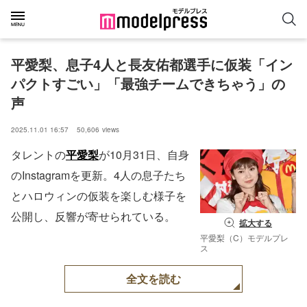
平愛梨、息子4人と長友佑都選手に仮装「イン
パクトすごい」「最強チームできちゃう」の
声
2025.11.01 16:57
50,606
views
タレントの
平愛梨
が10月31日、自身
のInstagramを更新。4人の息子たち
とハロウィンの仮装を楽しむ様子を
公開し、反響が寄せられている。
拡大する
平愛梨（C）モデルプレ
ス
全文を読む